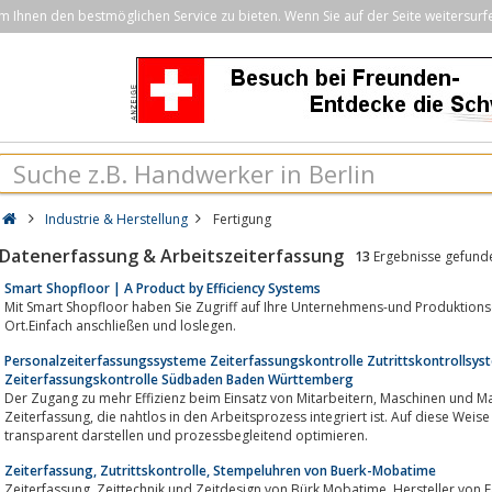
Ihnen den bestmöglichen Service zu bieten. Wenn Sie auf der Seite weitersurf
Industrie & Herstellung
Fertigung
Datenerfassung & Arbeitszeiterfassung
13
Ergebnisse gefund
Smart Shopfloor | A Product by Efficiency Systems
Mit Smart Shopfloor haben Sie Zugriff auf Ihre Unternehmens-und Produktionsdaten in
Ort.Einfach anschließen und loslegen.
Personalzeiterfassungssysteme Zeiterfassungskontrolle Zutrittskontrollsy
Zeiterfassungskontrolle Südbaden Baden Württemberg
Der Zugang zu mehr Effizienz beim Einsatz von Mitarbeitern, Maschinen und Material liegt in einer systemgesteuerten
Zeiterfassung, die nahtlos in den Arbeitsprozess integriert ist. Auf diese Weise lassen sich Arbeitsschritte und Materialeinsatz
transparent darstellen und prozessbegleitend optimieren.
Zeiterfassung, Zutrittskontrolle, Stempeluhren von Buerk-Mobatime
Zeiterfassung, Zeittechnik und Zeitdesign von Bürk Mobatime, Hersteller von Fassadenuhren, Zeitsystemen, Bahnhofsuhren,