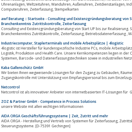
Uhrenanlagen, Weltzeituhren, Wanduhren, Außenuhren, Zeitdienstanlagen, Industriefunkuhren mit DCF und GPS,
Computeruhren, Zeiterfassung, Stempelkarten
awf Beratung :: Startseite - Consulting und Existenzgründungsberatung von St
Branchenkenntnis Zutrittskontrolle, Zeiterfassung
Consulting und Existenzgründungsberatung von Start UP bis zur Realisierung.
Branchenkenntnis Zutrittskontrolle, Zeiterfassung, Be
Industriecomputer, Staplerterminals und mobile Arbeitsplätze | 4logistic
4logistic ist Hersteller für kundenspezifische Industrie PCs, mobile Arbeitsplätze und Anbieter von Systemlösungen für
Logistik, Produktion und Health Care. Unsere Kernkompetenzen liegen in der Computer-Manufaktur, Strom Management-
Systemen, Barcode- und Datenerfassungstechniken sowie in industriellen N
Kaba Gallenschütz GmbH
Wir bieten Ihnen wegweisende Lösungen für den Zugang zu Gebäuden, Räumen und Anlagen - von der einfachen
Zugangskontrolle mit Unterstützung von Empfangspersonal bis zum Einzelzug
Netcontrol
Netcontrol ist als innovativer Anbieter von internetbasierten IT-Lösungen für 
ZOZ & Partner GmbH - Competence in Process Solutions
unsere Website mit allen wichtigen Informationen
AIDA ORGA Geschäftsführungssysteme | Zeit, Zutritt und mehr
AIDA ORGA - Herstellung und Vertrieb von Systemen für Zeiterfassung, Zutrittskontrolle und Produktionsplanungs- und
Steuerungssysteme. [D-75391 Gechingen]