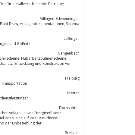
Villingen-Schwenningen
Löffingen
nik in Löffingen und Gößnitz
Gengenbach
Freiburg
 die Branchen Automation, Medical und Transportation
Bretten
rdienstleistungen
Dornstetten
cher Anlagen sowie Energieeffizienz-
 Bedürfnisse
ie und der Einbeziehung der...
Breisach