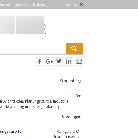
×
en stimmen Sie der Nutzung zu.
Ich stimme zu.
Schramberg
Staufen
 Tragwerksplanung und Energieplanung.
Überlingen
tungsbüro für
Königsfeld OT
Erdmannsweiler