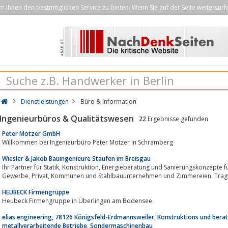
Ihnen den bestmöglichen Service zu bieten. Wenn Sie auf der Seite weitersurf
Dienstleistungen
Büro & Information
Ingenieurbüros & Qualitätswesen
22
Ergebnisse gefunden
Peter Motzer GmbH
Willkommen bei Ingenieurbüro Peter Motzer in Schramberg
Wiesler & Jakob Bauingenieure Staufen im Breisgau
Ihr Partner für Statik, Konstruktion, Energieberatung und Sanierungskonzepte für Architekten, Planungsbüros, Industrie,
Gewerbe, Privat, Kommunen und Stahlbauunternehmen und Zimmereien.
HEUBECK Firmengruppe
Heubeck Firmengruppe in Überlingen am Bodensee
elias engineering, 78126 Königsfeld-Erdmannsweiler, Konstruktions und bera
metallverarbeitende Betriebe, Sondermaschinenbau