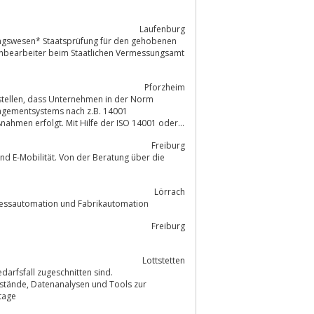
Laufenburg
chbearbeiter beim Staatlichen Vermessungsamt
Pforzheim
agementsystems nach z.B. 14001
manßnahmen erfolgt. Mit Hilfe der ISO 14001 oder...
Freiburg
Lörrach
ozessautomation und Fabrikautomation
Freiburg
Lottstetten
d Tools zur
tage