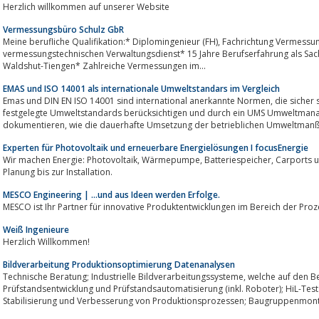
Herzlich willkommen auf unserer Website
Vermessungsbüro Schulz GbR
Meine berufliche Qualifikation:* Diplomingenieur (FH), Fachrichtung Vermessungswesen* Staatsprüfung für den gehobenen
vermessungstechnischen Verwaltungsdienst* 15 Jahre Berufserfahrung als Sa
Waldshut-Tiengen* Zahlreiche Vermessungen im...
EMAS und ISO 14001 als internationale Umweltstandars im Vergleich
Emas und DIN EN ISO 14001 sind international anerkannte Normen, die sicher stellen, dass Unternehmen in der Norm
festgelegte Umweltstandards berücksichtigen und durch ein UMS Umweltman
dokumentieren, wie die dauerhafte Umsetzung der betrieblichen Umwelt
Experten für Photovoltaik und erneuerbare Energielösungen I focusEnergie
Wir machen Energie: Photovoltaik, Wärmepumpe, Batteriespeicher, Carports und E-Mobilität. Von der Beratung über die
Planung bis zur Installation.
MESCO Engineering | ...und aus Ideen werden Erfolge.
MESCO ist Ihr Partner für innovative Produktentwicklungen im Bereich der Pr
Weiß Ingenieure
Herzlich Willkommen!
Bildverarbeitung Produktionsoptimierung Datenanalysen
Technische Beratung; Industrielle Bildverarbeitungssysteme, welche auf den Bedarfsfall zugeschnitten sind.
Prüfstandsentwicklung und Prüfstandsautomatisierung (inkl. Roboter); HiL-Teststände, Datenanalysen un
Stabilisierung und Verbesserung von Produktionsprozessen; Baugruppenmon