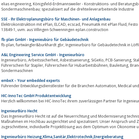
elias engineering, Königsfeld-Erdmannsweiler - Konstruktions- und Beratungsbüro für metallverarbeitende Betriebe;
Sondermaschinenbau; spezialisiert auf die drehteileverarbeitende Industrie
SSE - Ihr Elektroplanungsbüro für Maschinen- und Anlagenbau
Elektrokonstruktion mit ePlan, ELCAD, ecscad, Pneumatik mit ePlan Fluid, Festo Fluid Draw, Anlagendokumentationen, Sistema
13849-1, uvm. aus Villingen-Schwenningen eplan.construction
fb-plan GmbH - Ingenieubüro für Gebäudetechnik
fb-plan, furtwängler&burkhardt gbr, Ingenieurbüro für Gebäudetech
A&L Engineering Service GmbH - Ingenieurbüro
Ingenieurbüro, Arbeitssicherheit, Asbestsanierung, SiGeKo, PCB-Sanierung, Stablerscheine, Hubarbeitsbühnenscheine,
Führerschein für Stapler, Führerschein für Hubarbeitsbühnen, Bauleitung, Brandschutz, Entwicklung und Konstruktion von
Sondermaschinen
embeX – Your embedded experts
Führender Entwicklungsdienstleister für
HIC-InnoTec GmbH Produktentwicklung
Herzlich willkommen bei HIC-InnoTec ihrem zuverlässigen Partner für Ingenieu
IngenieurBüro Hecht
Das IngenieurBüro Hecht ist auf die Neuerrichtung und Modernisierung technis
Maßnahmen im Hochbau ausgerichtet und spezialisiert. Unser Anspruch und Ziel ist es, eine auf Ihre
zugeschnittene, individuelle Projektlösung aus dem Optimum von Ökonom
Ingenieurbüro Heizung,Klima,Sanitär,Elektrotechnik,Energieberatung