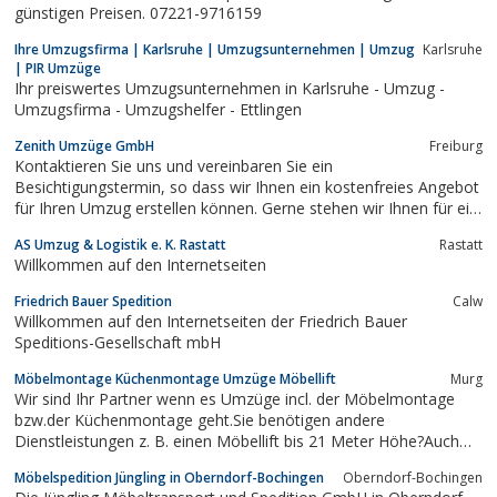
günstigen Preisen. 07221-9716159
Ihre Umzugsfirma | Karlsruhe | Umzugsunternehmen | Umzug
Karlsruhe
| PIR Umzüge
Ihr preiswertes Umzugsunternehmen in Karlsruhe - Umzug -
Umzugsfirma - Umzugshelfer - Ettlingen
Zenith Umzüge GmbH
Freiburg
Kontaktieren Sie uns und vereinbaren Sie ein
Besichtigungstermin, so dass wir Ihnen ein kostenfreies Angebot
für Ihren Umzug erstellen können. Gerne stehen wir Ihnen für ein
Beratungsgespräch zur Verfügung.
AS Umzug & Logistik e. K. Rastatt
Rastatt
Willkommen auf den Internetseiten
Friedrich Bauer Spedition
Calw
Willkommen auf den Internetseiten der Friedrich Bauer
Speditions-Gesellschaft mbH
Möbelmontage Küchenmontage Umzüge Möbellift
Murg
Wir sind Ihr Partner wenn es Umzüge incl. der Möbelmontage
bzw.der Küchenmontage geht.Sie benötigen andere
Dienstleistungen z. B. einen Möbellift bis 21 Meter Höhe?Auch
hier sind wir Ihr kompetenter Ansprechpartner.Besser gleich zum
Möbelspedition Jüngling in Oberndorf-Bochingen
Oberndorf-Bochingen
Profi!