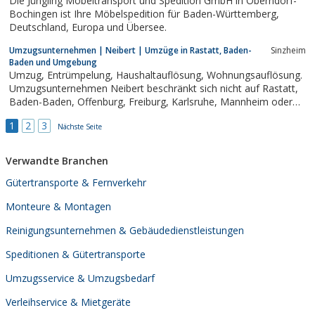
Die Jüngling Möbeltransport und Spedition GmbH in Oberndorf-
Bochingen ist Ihre Möbelspedition für Baden-Württemberg,
Deutschland, Europa und Übersee.
Umzugsunternehmen | Neibert | Umzüge in Rastatt, Baden-
Sinzheim
Baden und Umgebung
Umzug, Entrümpelung, Haushaltauflösung, Wohnungsauflösung.
Umzugsunternehmen Neibert beschränkt sich nicht auf Rastatt,
Baden-Baden, Offenburg, Freiburg, Karlsruhe, Mannheim oder
andere Städte - Umziehen Deutschlandweit.Sie ziehen um und
1
2
3
wissen nicht wo Ihnen der Kopf steht? Dann rufen Sie UNS an.
Nächste Seite
Wir stehen Ihnen...
Verwandte Branchen
Gütertransporte & Fernverkehr
Monteure & Montagen
Reinigungsunternehmen & Gebäudedienstleistungen
Speditionen & Gütertransporte
Umzugsservice & Umzugsbedarf
Verleihservice & Mietgeräte