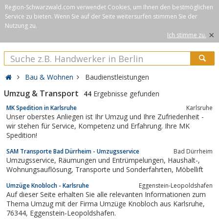
Region-Schwarzwald.com verwendet Cookies, um Ihnen den bestmöglichen
Service zu bieten. Wenn Sie auf der Seite weitersurfen stimmen Sie der
Nutzung zu.
×
Ich stimme zu.
Bau & Wohnen
Baudienstleistungen
Umzug & Transport
44
Ergebnisse gefunden
MK Spedition in Karlsruhe
Karlsruhe
Unser oberstes Anliegen ist Ihr Umzug und Ihre Zufriedenheit -
wir stehen für Service, Kompetenz und Erfahrung. Ihre MK
Spedition!
SAM Transporte Bad Dürrheim - Umzugsservice
Bad Dürrheim
Umzugsservice, Räumungen und Entrümpelungen, Haushalt-,
Wohnungsauflösung, Transporte und Sonderfahrten, Möbellift
Umzüge Knobloch - Karlsruhe
Eggenstein-Leopoldshafen
Auf dieser Seite erhalten Sie alle relevanten Informationen zum
Thema Umzug mit der Firma Umzüge Knobloch aus Karlsruhe,
76344, Eggenstein-Leopoldshafen.