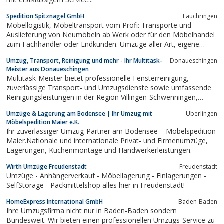
Spedition Spitznagel GmbH
Lauchringen
Möbellogistik, Möbeltransport vom Profi: Transporte und
Auslieferung von Neumöbeln ab Werk oder für den Möbelhandel
zum Fachhändler oder Endkunden. Umzüge aller Art, eigene
klimatisierte Möbel-Lager.
Umzug, Transport, Reinigung und mehr - Ihr Multitask-
Donaueschingen
Meister aus Donaueschingen
Multitask-Meister bietet professionelle Fensterreinigung,
zuverlässige Transport- und Umzugsdienste sowie umfassende
Reinigungsleistungen in der Region Villingen-Schwenningen,
Donaueschingen, Rottweil, Tuttlingen, Bodensee und
Umzüge & Lagerung am Bodensee | Ihr Umzug mit
Überlingen
Umgebung. Unser erfahrenes Team sorgt für effiziente
Möbelspedition Maier e.K.
Lösungen, die perfekt auf Ihre Bedürfnisse...
Ihr zuverlässiger Umzug-Partner am Bodensee – Möbelspedition
Maier.Nationale und internationale Privat- und Firmenumzüge,
Lagerungen, Küchenmontage und Handwerkerleistungen.
Wirth Umzüge Freudenstadt
Freudenstadt
Umzüge - Anhängerverkauf - Möbellagerung - Einlagerungen -
SelfStorage - Packmittelshop alles hier in Freudenstadt!
HomeExpress International GmbH
Baden-Baden
Ihre Umzugsfirma nicht nur in Baden-Baden sondern
Bundesweit. Wir bieten einen professionellen Umzugs-Service zu