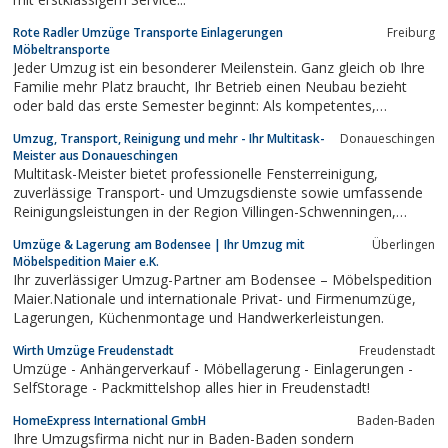
Rote Radler Umzüge Transporte Einlagerungen
Freiburg
Möbeltransporte
Jeder Umzug ist ein besonderer Meilenstein. Ganz gleich ob Ihre
Familie mehr Platz braucht, Ihr Betrieb einen Neubau bezieht
oder bald das erste Semester beginnt: Als kompetentes,
engagiertes Team stellen wir sicher, dass Ihr Ortswechsel
Umzug, Transport, Reinigung und mehr - Ihr Multitask-
Donaueschingen
reibungslos, termintreu und so angenehm wie möglich verläuft.
Meister aus Donaueschingen
Multitask-Meister bietet professionelle Fensterreinigung,
zuverlässige Transport- und Umzugsdienste sowie umfassende
Reinigungsleistungen in der Region Villingen-Schwenningen,
Donaueschingen, Rottweil, Tuttlingen, Bodensee und
Umzüge & Lagerung am Bodensee | Ihr Umzug mit
Überlingen
Umgebung. Unser erfahrenes Team sorgt für effiziente
Möbelspedition Maier e.K.
Lösungen, die perfekt auf Ihre Bedürfnisse...
Ihr zuverlässiger Umzug-Partner am Bodensee – Möbelspedition
Maier.Nationale und internationale Privat- und Firmenumzüge,
Lagerungen, Küchenmontage und Handwerkerleistungen.
Wirth Umzüge Freudenstadt
Freudenstadt
Umzüge - Anhängerverkauf - Möbellagerung - Einlagerungen -
SelfStorage - Packmittelshop alles hier in Freudenstadt!
HomeExpress International GmbH
Baden-Baden
Ihre Umzugsfirma nicht nur in Baden-Baden sondern