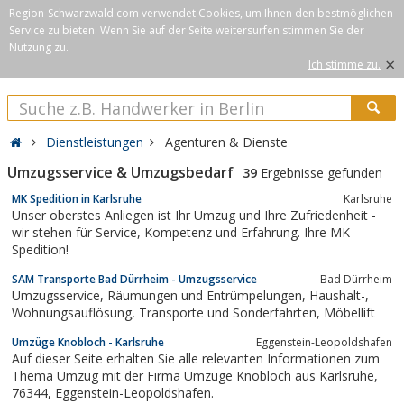
Region-Schwarzwald.com verwendet Cookies, um Ihnen den bestmöglichen
Service zu bieten. Wenn Sie auf der Seite weitersurfen stimmen Sie der
Nutzung zu.
×
Ich stimme zu.
Dienstleistungen
Agenturen & Dienste
Umzugsservice & Umzugsbedarf
39
Ergebnisse gefunden
MK Spedition in Karlsruhe
Karlsruhe
Unser oberstes Anliegen ist Ihr Umzug und Ihre Zufriedenheit -
wir stehen für Service, Kompetenz und Erfahrung. Ihre MK
Spedition!
SAM Transporte Bad Dürrheim - Umzugsservice
Bad Dürrheim
Umzugsservice, Räumungen und Entrümpelungen, Haushalt-,
Wohnungsauflösung, Transporte und Sonderfahrten, Möbellift
Umzüge Knobloch - Karlsruhe
Eggenstein-Leopoldshafen
Auf dieser Seite erhalten Sie alle relevanten Informationen zum
Thema Umzug mit der Firma Umzüge Knobloch aus Karlsruhe,
76344, Eggenstein-Leopoldshafen.