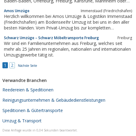
Baden-Baden, Offenburg, Freiburg, Karlsruhe, Mannheim oder
andere Städte - Umziehen Deutschlandweit.Sie ziehen um und
Amos Umzüge
Immenstaad (Friedrichshafen)
wissen nicht wo Ihnen der Kopf steht? Dann rufen Sie UNS an.
Herzlich willkommen bei Amos Umzüge & Logistikin Immenstaad
Wir stehen Ihnen...
(Friedrichshafen) am BodenseeIhr Umzug ist bei uns in den aller
besten Händen. Vom Privat-Umzug bis zur kompletten
Unternehmensumzug erfüllt Amos Umzüge &amp; Logistik Tag
Schwarz Umzüge – Schwarz Möbeltransporte Freiburg
Freiburg
für Tag die Wünsche, Vorstellungen und Anforderungen unserer
Wir sind ein Familienunternehmen aus Freiburg, welches seit
Kunden in beständiger...
mehr als 25 Jahren im regionalen, nationalen und internationalen
Umzugsgewerbe tätig ist.
1
2
Nächste Seite
Verwandte Branchen
Reedereien & Speditionen
Reinigungsunternehmen & Gebäudedienstleistungen
Speditionen & Gütertransporte
Umzug & Transport
Diese Anfrage wurde in 0,04 Sekunden beantwortet.