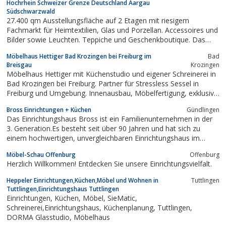
Hochrhein Schweizer Grenze Deutschland Aargau
unseren Kunden mit insgesamt mehr als 250...
Südschwarzwald
27.400 qm Ausstellungsfläche auf 2 Etagen mit riesigem
Fachmarkt für Heimtextilien, Glas und Porzellan. Accessoires und
Bilder sowie Leuchten. Teppiche und Geschenkboutique. Das
riesige Kinderland über 2 Etagen mit einer riesen Rutsche über 12
Möbelhaus Hettiger Bad Krozingen bei Freiburg im
Bad
Meter Länge und 8 Meter Höhe sowie das Bistro runden dieses
Breisgau
Krozingen
außergewöhnliche...
Möbelhaus Hettiger mit Küchenstudio und eigener Schreinerei in
Bad Krozingen bei Freiburg. Partner für Stressless Sessel in
Freiburg und Umgebung. Innenausbau, Möbelfertigung, exklusive
Wohnungseinrichtungen.
Bross Einrichtungen + Küchen
Gündlingen
Das Einrichtungshaus Bross ist ein Familienunternehmen in der
3. Generation.Es besteht seit über 90 Jahren und hat sich zu
einem hochwertigen, unvergleichbaren Einrichtungshaus im
Raum Freiburg entwickelt.Profitieren Sie von unserem
Möbel-Schau Offenburg
Offenburg
umfangreichen Serviceleistungen. Für jede Aufgaben finden
Herzlich Willkommen! Entdecken Sie unsere Einrichtungsvielfalt.
haben wir die passende Lösung.z.B....
Heppeler Einrichtungen,Küchen,Möbel und Wohnen in
Tuttlingen
Tuttlingen,Einrichtungshaus Tuttlingen
Einrichtungen, Küchen, Möbel, SieMatic,
Schreinerei,Einrichtungshaus, Küchenplanung, Tuttlingen,
DORMA Glasstudio, Möbelhaus