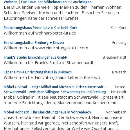
Wohnen | Das Haus der Möbelmarken in Lauchringen
Bei DICK finden Sie viele Top-Marken zu den Themen Wohnen,
Schlafen, Speisen, Küchen und Leuchten. Besuchen Sie uns in
Lauchringen nahe der schweizer Grenze.
Einrichtungshaus Peter Lutz e.K. in Kehl-Kork
Kehl-Kork
Willkommen auf wohnart-peter-lutz.de
Einrichtungskultur Freiburg + Binzen
Freiburg
Willkommen auf www.einrichtungskultur.com
Frank's Studio Einrichtungshaus GmbH
Straubenhardt
Willkommen bei Frank's Studio in Straubenhardt
Leber GmbH Einrichtungshaus in Breisach
Breisach
Willkommen bei Einrichtungshaus Leber in Breisach
Möbel Gollrad ... zeigt Möbel und Küchen in Titisee-Neustadt -
Titisee-
Schwarzwald - zwischen Villingen-Schwenningen und Freiburg
Neustadt
Möbel Gollrad in Titisee-Neustadt im Schwarzwald ... präsentiert
moderne Einrichtungsideen, Markenmöbel und Küchentrends
Möbel Hohbach | Ihr Einrichtungshaus in Vöhrenbach
Vöhrenbach
Unser CredoUnsere Heimat. Der Schwarzwald. Hier sind unsere
Wurzeln, hier sind wir geerdet, hier schöpfen wir unsere Kraft.
Hier hat unser Selbstverständnis für Werte wie Qualität und