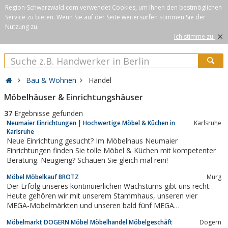
Region-Schwarzwald.com verwendet Cookies, um Ihnen den bestmöglichen
Service zu bieten. Wenn Sie auf der Seite weitersurfen stimmen Sie der
Nutzung zu.
×
Ich stimme zu.
Bau & Wohnen
Handel
Möbelhäuser & Einrichtungshäuser
37
Ergebnisse gefunden
Neumaier Einrichtungen | Hochwertige Möbel & Küchen in
Karlsruhe
Karlsruhe
Neue Einrichtung gesucht? Im Möbelhaus Neumaier
Einrichtungen finden Sie tolle Möbel & Küchen mit kompetenter
Beratung. Neugierig? Schauen Sie gleich mal rein!
Möbel Möbelkauf BROTZ
Murg
Der Erfolg unseres kontinuierlichen Wachstums gibt uns recht:
Heute gehören wir mit unserem Stammhaus, unseren vier
MEGA-Möbelmärkten und unseren bald fünf MEGA
Küchenmärkten in Binzen, Bad Säckingen, Stuttgart, Tuttlingen
Möbelmarkt DOGERN Möbel Möbelhandel Möbelgeschäft
Dogern
und Bruchsal zu den größten Anbietern der Region und stehen