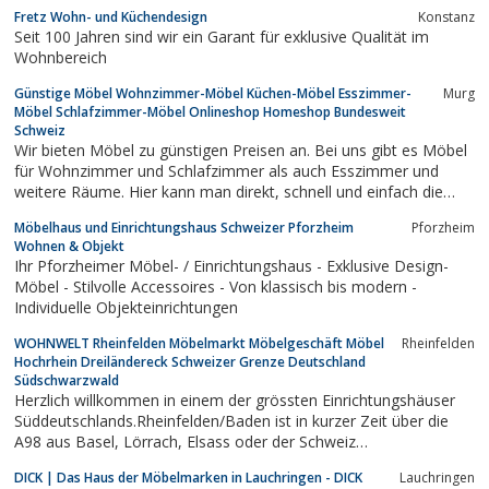
Fretz Wohn- und Küchendesign
Konstanz
Seit 100 Jahren sind wir ein Garant für exklusive Qualität im
Wohnbereich
Günstige Möbel Wohnzimmer-Möbel Küchen-Möbel Esszimmer-
Murg
Möbel Schlafzimmer-Möbel Onlineshop Homeshop Bundesweit
Schweiz
Wir bieten Möbel zu günstigen Preisen an. Bei uns gibt es Möbel
für Wohnzimmer und Schlafzimmer als auch Esszimmer und
weitere Räume. Hier kann man direkt, schnell und einfach die
ausgewählte Möbel online bestellen und nach Hause liefern
Möbelhaus und Einrichtungshaus Schweizer Pforzheim
Pforzheim
lassen. Weitere Informationen und alles Wissenswerte zum Shop
Wohnen & Objekt
und Onlineeinkauf, gibt es...
Ihr Pforzheimer Möbel- / Einrichtungshaus - Exklusive Design-
Möbel - Stilvolle Accessoires - Von klassisch bis modern -
Individuelle Objekteinrichtungen
WOHNWELT Rheinfelden Möbelmarkt Möbelgeschäft Möbel
Rheinfelden
Hochrhein Dreiländereck Schweizer Grenze Deutschland
Südschwarzwald
Herzlich willkommen in einem der grössten Einrichtungshäuser
Süddeutschlands.Rheinfelden/Baden ist in kurzer Zeit über die
A98 aus Basel, Lörrach, Elsass oder der Schweiz
erreichbar.ÖffnungszeitenMontag - Freitag: 09.00 - 18.30
DICK | Das Haus der Möbelmarken in Lauchringen - DICK
Lauchringen
UhrDonnerstag: 09.00 - 22.00 UhrSamstag: 09.00 - 17.00 Uhr