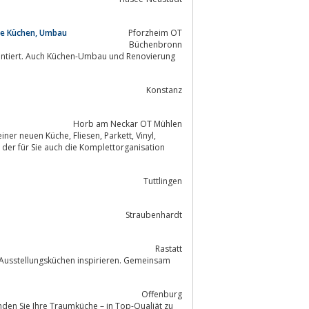
eue Küchen, Umbau
Pforzheim OT
Büchenbronn
Konstanz
Horb am Neckar OT Mühlen
Fliesen, Parkett, Vinyl,
n
Tuttlingen
Straubenhardt
Rastatt
n Ausstellungsküchen inspirieren. Gemeinsam
Offenburg
nden Sie Ihre Traumküche – in Top-Qualiät zu