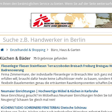
Ihnen den bestmöglichen Service zu bieten. Wenn Sie auf der Seite weitersurf
Einzelhandel & Shopping
Büro, Haus & Garten
Küchen & Bäder
75
Ergebnisse gefunden
Fliesenleger Fliesen Steinfliesen Terrazzoboden Breisach Freiburg Breisga
Badrenovierung
Firma Zimmermann, der individuelle Fliesenleger in Breisach.Wer sich ganz individuelle Wohnträume
erfüllen will, braucht dafür heute keine Luftschlösser mehr zu bauen, sondern kann sich ganz handfest mit
flexibeln Bauelementen genau die erträumten Raumkomponenten schaffen
nach individueller...
Neumaier Einrichtungen | Hochwertige Möbel & Küchen in Karlsruhe
Neue Einrichtung gesucht? Im Möbelhaus Neumaier Einrichtungen finden Sie t
Neugierig? Schauen Sie gleich mal rein!
KÜCHENSTUDIO SCHREINEREI FENSTERBAU Dietsche Schönau
Küchen von Zeyko, Häcker oder nach individuellen Wünschen gefertigt.Einbauschränke und Schlafzimmermöbel sowie