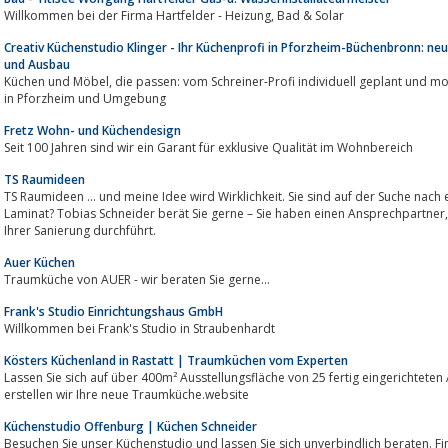
Willkommen bei der Firma Hartfelder - Heizung, Bad & Solar
Creativ Küchenstudio Klinger - Ihr Küchenprofi in Pforzheim-Büchenbronn: n
und Ausbau
Küchen und Möbel, die passen: vom Schreiner-Profi individuell geplant und montiert. Auch Küchen-Umbau und Renovierung
in Pforzheim und Umgebung
Fretz Wohn- und Küchendesign
Seit 100 Jahren sind wir ein Garant für exklusive Qualität im Wohnbereich
TS Raumideen
TS Raumideen ... und meine Idee wird Wirklichkeit. Sie sind auf der Suche nach einer neuen Küche, 
Laminat? Tobias Schneider berät Sie gerne – Sie haben einen Ansprechpartner, der für Sie auch die Komplettorganisatio
Ihrer Sanierung durchführt.
Auer Küchen
Traumküche von AUER - wir beraten Sie gerne...
Frank's Studio Einrichtungshaus GmbH
Willkommen bei Frank's Studio in Straubenhardt
Kösters Küchenland in Rastatt | Traumküchen vom Experten
Lassen Sie sich auf über 400m² Ausstellungsfläche von 25 fertig eingerichtete
erstellen wir Ihre neue Traumküche.website
Küchenstudio Offenburg | Küchen Schneider
Besuchen Sie unser Küchenstudio und lassen Sie sich unverbindlich beraten. Fi