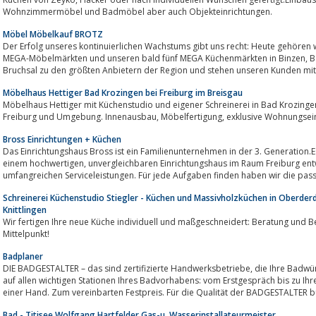
Wohnzimmermöbel und Badmöbel aber auch Objekteinrichtungen.
Möbel Möbelkauf BROTZ
Der Erfolg unseres kontinuierlichen Wachstums gibt uns recht: Heute gehören wir mit 
MEGA-Möbelmärkten und unseren bald fünf MEGA Küchenmärkten in Binzen, Bad Säckingen, Stuttgart, Tuttlingen und
Bruchsal zu den größten Anbietern der Region und stehen unseren Kunden mit 
Möbelhaus Hettiger Bad Krozingen bei Freiburg im Breisgau
Möbelhaus Hettiger mit Küchenstudio und eigener Schreinerei in Bad Krozingen b
Freiburg und Umgebung. Innenausbau, Möbelfertigung, ex
Bross Einrichtungen + Küchen
Das Einrichtungshaus Bross ist ein Familienunternehmen in der 3. Generation.Es
einem hochwertigen, unvergleichbaren Einrichtungshaus im Raum Freiburg entwickelt.Profitieren Sie von unserem
umfangreichen Serviceleistungen. Für jede Aufgaben finden haben wir die pass
Schreinerei Küchenstudio Stiegler - Küchen und Massivholzküchen in Oberder
Knittlingen
Wir fertigen Ihre neue Küche individuell und maßgeschneidert: Beratung und 
Mittelpunkt!
Badplaner
DIE BADGESTALTER – das sind zertifizierte Handwerksbetriebe, die Ihre Badwünsche bestmöglich erfüllen. Wir begleiten Sie
auf allen wichtigen Stationen Ihres Badvorhabens: vom Erstgespräch bis zu 
einer Hand. Zum vereinbarten Festpreis. Für die Qualität der BADGESTALTER bü
Bad - Titisee Wolfgang Hartfelder Gas-u. Wasserinstallateurmeister