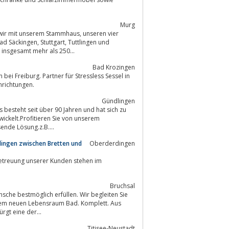
Murg
unserem Stammhaus, unseren vier
insgesamt mehr als 250...
Bad Krozingen
ei Freiburg. Partner für Stressless Sessel in
klusive Wohnungseinrichtungen.
Gündlingen
 besteht seit über 90 Jahren und hat sich zu
ende Lösung.z.B....
dingen zwischen Bretten und
Oberderdingen
Betreuung unserer Kunden stehen im
Bruchsal
Ihrem neuen Lebensraum Bad. Komplett. Aus
rgt eine der...
Titisee-Neustadt