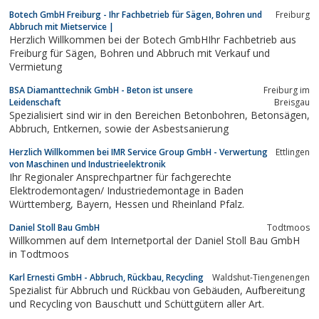
Mengen an Schüttgütern sind kein Problem. Gerne liefern wir
Botech GmbH Freiburg - Ihr Fachbetrieb für Sägen, Bohren und
Freiburg
Ihnen auch das Baumaterial zu.
Abbruch mit Mietservice |
Herzlich Willkommen bei der Botech GmbHIhr Fachbetrieb aus
Freiburg für Sägen, Bohren und Abbruch mit Verkauf und
Vermietung
BSA Diamanttechnik GmbH - Beton ist unsere
Freiburg im
Leidenschaft
Breisgau
Spezialisiert sind wir in den Bereichen Betonbohren, Betonsägen,
Abbruch, Entkernen, sowie der Asbestsanierung
Herzlich Willkommen bei IMR Service Group GmbH - Verwertung
Ettlingen
von Maschinen und Industrieelektronik
Ihr Regionaler Ansprechpartner für fachgerechte
Elektrodemontagen/ Industriedemontage in Baden
Württemberg, Bayern, Hessen und Rheinland Pfalz.
Daniel Stoll Bau GmbH
Todtmoos
Willkommen auf dem Internetportal der Daniel Stoll Bau GmbH
in Todtmoos
Karl Ernesti GmbH - Abbruch, Rückbau, Recycling
Waldshut-Tiengenengen
Spezialist für Abbruch und Rückbau von Gebäuden, Aufbereitung
und Recycling von Bauschutt und Schüttgütern aller Art.