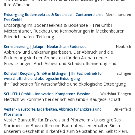
Ihre Wünsche …
Entsorgung Bodenseekreis & Bodensee – Containerdienst
Meckenbeuren
Frei GmbH
Entsorgung im Bodenseekreis & Bodensee – Frei GmbH:
Mietcontainer, Rückbau und Kernbohrungen in Meckenbeuren,
Friedrichshafen, Tettnang.
Kernsanierung | Jakupi | Neukirch am Bodensee
Neukirch
Abbruch- und Entkernungsarbeiten. Der Abbruch und die
Entkernung sind der Grundstein für den Aufbau neuer
Entwicklungen. Auch Asbest und Schadstoffsanierung sind
wichtig!www.jakupi-rückbau.de
Rohstoff Recycling GmbH in Ettlingen | Ihr Fachbetrieb für
Ettlingen
wirtschaftliche und ökologische Entsorgung
Ihr Fachbetrieb für wirtschaftliche und ökologische Entsorgung
SCHLEITH GmbH – Innovation. Kompetenz. Passion.
Waldshut-Tiengen
Herzlich willkommen bei der Schleith GmbH Baugesellschaft!
Vester - Baustoffe, Erdarbeiten, Abbruch für Enzkreis und
Birkenfeld
Pforzheim
Vester Baustoffe für Enzkreis und Pforzheim - Unser großes
Sortiment an Baustoffen und Baumaterialien erhalten Sie in
unserem Geschäft in Birkenfeld zum Selbstabholen. Selbst kleine