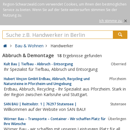
Region-Schwarzwald.com verwendet Cookies, um Ihnen den bestmöglichen
Service zu bieten. Wenn Sie auf der Seite weitersurfen stimmen Sie der
Nutzung zu.
×
Ich stimme zu.
Bau & Wohnen
Handwerker
Abbruch & Demontage
18
Ergebnisse gefunden
Kult Bau | Tiefbau - Abbruch - Entsorgung
Oberried
Ihr Spezialist für Tiefbau, Abbruch und Entsorgung
Hubert Vinçon GmbH Erdbau, Abbruch, Recycling und
Pforzheim
Natursteine in Pforzheim und Umgebung
Erdbau, Abbruch, Recycling - Ihr Spezialist aus Pforzheim. Stark in
der Region zwischen Karlsruhe und Stuttgart.
SAN BAU | Reitteilstr. 1 | 76297 Stutensee |
Stutensee
Willkommen auf der Website von SAN BAU!
Wörner: Bau – Transporte – Container - Wir schaffen Platz für
Überlingen
Ihre Wünsche
Wörner Bau - wir schaffen mit unseren Leistungen Platz für all