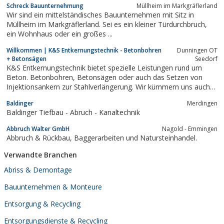
Schreck Bauunternehmung
Müllheim im Markgräflerland
Wir sind ein mittelständisches Bauunternehmen mit Sitz in
Müllheim im Markgräflerland. Sei es ein kleiner Türdurchbruch,
ein Wohnhaus oder ein großes ...
Willkommen | K&S Entkernungstechnik - Betonbohren
Dunningen OT
+ Betonsägen
Seedorf
K&S Entkernungstechnik bietet spezielle Leistungen rund um
Beton. Betonbohren, Betonsägen oder auch das Setzen von
Injektionsankern zur Stahlverlängerung. Wir kümmern uns auch
um den Rückbau und die Entsorungen von Beton und Asbest. Im
Baldinger
Merdingen
Kreis Rottweil, Schramberg, Oberndorf, Horb, Tuttlingen,
Baldinger Tiefbau - Abruch - Kanaltechnik
Stuttgart, Schwäbische Alb,...
Abbruch Walter GmbH
Nagold - Emmingen
Abbruch & Rückbau, Baggerarbeiten und Natursteinhandel.
Verwandte Branchen
Abriss & Demontage
Bauunternehmen & Monteure
Entsorgung & Recycling
Entsorgungsdienste & Recycling