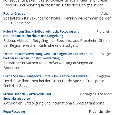
konsequente Bekenntnis zu Qualität „Made in Germany“.Diese
Produkt- und Servicequalität ist die Basis des Erfolges in den
beiden Unternehmensbereichen Bürotechnikund Umwelttechnik.
Fischer Gruppe
Achern
Als Spezialist für Produkte und Dienstleistungen zum
Spezialisten für Sekundärrohstoffe - Herzlich Willkommen bei der
Datenschutz und für Technologien zur...
FISCHER Gruppe
Hubert Vinçon GmbH Erdbau, Abbruch, Recycling und
Pforzheim
Natursteine in Pforzheim und Umgebung
Erdbau, Abbruch, Recycling - Ihr Spezialist aus Pforzheim. Stark in
der Region zwischen Karlsruhe und Stuttgart.
Oehle Rohstoffverwertung GmbH,in Singen am Bodensee, Ihr
Singen
Partner in Sachen Rohstoffverwertung
Ihr Partner in Sachen Rohstoffverwertung in Singen am
Bodensee
Hurrle Spezial-Transporte GmbH - Im Dienste der Umwelt -
Gaggenau
Herzlich Willkommen bei der Firma Hurrle Spezial-Transporte
GmbH in Gaggenau
Michael Kienzle – Aktivkohle und
Dunningen OT Seedorf
Spezialtransporte
Aktivkohlen, Entsorgung und Internationale Spezialtransporte
Regu Recycling
Friedrichshafen