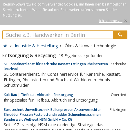
Region-Schwarzwald.com verwendet Cookies, um Ihnen den bestmöglichen
Service zu bieten. Wenn Sie auf der Seite weitersurfen stimmen Sie der
Nutzung zu.
×
Ich stimme zu.
Industrie & Herstellung
Öko- & Umwelttechnologie
Entsorgung & Recycling
19
Ergebnisse gefunden
SL Containerdienst für Karlsruhe Rastatt Ettlingen Rheinstetten
Karlsruhe
Bruchsal
SL Containerdienst. Ihr Containerservice für Karlsruhe, Rastatt,
Ettlingen, Rheinstetten und Bruchsal. Wir bieten mehr als
Schuttmulden.
Kult Bau | Tiefbau - Abbruch - Entsorgung
Oberried
Ihr Spezialist für Tiefbau, Abbruch und Entsorgung
Bürotechnik Umwelttechnik Ballenpressen Aktenvernichter
Frickingen
Shredder Pressen Festplattenshredder Schneidemaschinen
Bundesweit Weltweit HSM GmbH + Co. KG
Seit 1971 verfolgt HSM eine eindeutige Strategie: das