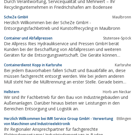
Durch Verantwortung, Servicequalität und Mehrwert – Ihr
Recyclingunternehmen in Friedrichshafen am Bodensee
ScheZe GmbH
Maulbronn
Herzlich Willkommen bei der ScheZe GmbH -
Entsorgungsfachbetrieb und Kunstoffrecycling in Maulbronn
Container und Abfallpressen
Stutensee-Spöck
Die Allpress Ries Hydraulikservice und Pressen GmbH berät
Kunden bei der Beschaffung von Abfallpressen und weiteren
Geräten für die Entsorgungswirtschaft. Die Geräte können
vermietet oder gekauft werden.
Containerdienst Kopp in Karlsruhe
Karlsruhe
Bei jedem Bauvorhaben fallen Schutt und Bauabfälle an, diese
müssen fachgerecht entsorgt werden. Wie bei jedem anderen
Müll steht hier die Mülltrennung an erster Stelle. Gerade beim
Abriss oder dem Renovieren von älteren Gebäuden kommen
Hellstern
Horb am Neckar
Baustoffe zutage, die im Schuttcontainer gesammelt und
Wir sind Ihr Fachbetrieb für den Bau von Industriegebäuden und
entweder wieder verwertet werden...
Außenanlagen. Darüber hinaus bieten wir Leistungen in den
Bereichen Entsorgung und Logistik an.
Herzlich Willkommen bei IMR Service Group GmbH - Verwertung
Ettlingen
von Maschinen und Industrieelektronik
Ihr Regionaler Ansprechpartner für fachgerechte
Elektrodemontagen/ Industriedemontage in Baden