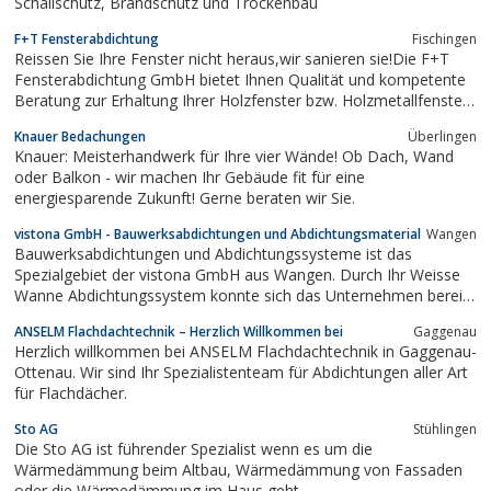
Schallschutz, Brandschutz und Trockenbau
F+T Fensterabdichtung
Fischingen
Reissen Sie Ihre Fenster nicht heraus,wir sanieren sie!Die F+T
Fensterabdichtung GmbH bietet Ihnen Qualität und kompetente
Beratung zur Erhaltung Ihrer Holzfenster bzw. Holzmetallfenster.
Das System wird seit 1997 in der Schweiz erfolgreich verarbeitet
Knauer Bedachungen
Überlingen
und seit dem Jahr 2004 ist F+T Fensterabdichtung auch auf dem
Knauer: Meisterhandwerk für Ihre vier Wände! Ob Dach, Wand
deutschen...
oder Balkon - wir machen Ihr Gebäude fit für eine
energiesparende Zukunft! Gerne beraten wir Sie.
vistona GmbH - Bauwerksabdichtungen und Abdichtungsmaterial
Wangen
Bauwerksabdichtungen und Abdichtungssysteme ist das
Spezialgebiet der vistona GmbH aus Wangen. Durch Ihr Weisse
Wanne Abdichtungssystem konnte sich das Unternehmen bereits
in der Baubranche etablieren.
ANSELM Flachdachtechnik – Herzlich Willkommen bei
Gaggenau
Herzlich willkommen bei ANSELM Flachdachtechnik in Gaggenau-
Ottenau. Wir sind Ihr Spezialistenteam für Abdichtungen aller Art
für Flachdächer.
Sto AG
Stühlingen
Die Sto AG ist führender Spezialist wenn es um die
Wärmedämmung beim Altbau, Wärmedämmung von Fassaden
oder die Wärmedämmung im Haus geht.