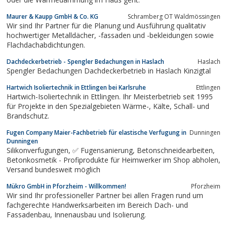
Maurer & Kaupp GmbH & Co. KG
Schramberg OT Waldmössingen
Wir sind Ihr Partner für die Planung und Ausführung qualitativ
hochwertiger Metalldächer, -fassaden und -bekleidungen sowie
Flachdachabdichtungen.
Dachdeckerbetrieb - Spengler Bedachungen in Haslach
Haslach
Spengler Bedachungen Dachdeckerbetrieb in Haslach Kinzigtal
Hartwich Isoliertechnik in Ettlingen bei Karlsruhe
Ettlingen
Hartwich-Isoliertechnik in Ettlingen. Ihr Meisterbetrieb seit 1995
für Projekte in den Spezialgebieten Wärme-, Kälte, Schall- und
Brandschutz.
Fugen Company Maier-Fachbetrieb für elastische Verfugung in
Dunningen
Dunningen
Silikonverfugungen, ✅ Fugensanierung, Betonschneidearbeiten,
Betonkosmetik - Profiprodukte für Heimwerker im Shop abholen,
Versand bundesweit möglich
Mükro GmbH in Pforzheim - Willkommen!
Pforzheim
Wir sind Ihr professioneller Partner bei allen Fragen rund um
fachgerechte Handwerksarbeiten im Bereich Dach- und
Fassadenbau, Innenausbau und Isolierung.