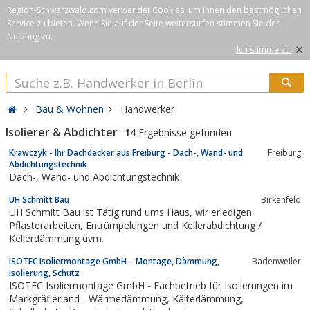
Region-Schwarzwald.com verwendet Cookies, um Ihnen den bestmöglichen
Service zu bieten. Wenn Sie auf der Seite weitersurfen stimmen Sie der
Nutzung zu.
×
Ich stimme zu.
Bau & Wohnen
Handwerker
Isolierer & Abdichter
14
Ergebnisse gefunden
Krawczyk - Ihr Dachdecker aus Freiburg - Dach-, Wand- und
Freiburg
Abdichtungstechnik
Dach-, Wand- und Abdichtungstechnik
UH Schmitt Bau
Birkenfeld
UH Schmitt Bau ist Tätig rund ums Haus, wir erledigen
Pflasterarbeiten, Entrümpelungen und Kellerabdichtung /
Kellerdämmung uvm.
ISOTEC Isoliermontage GmbH – Montage, Dämmung,
Badenweiler
Isolierung, Schutz
ISOTEC Isoliermontage GmbH - Fachbetrieb für Isolierungen im
Markgräflerland - Wärmedämmung, Kältedämmung,