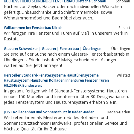
KÜCHENSTUDIO SCHREINEREI FENSTERBAU Dietsche Schönau
Schönau
Schwiegersohn, Engelbert Gässler, die Firma. Seit 1996 leiten
Küchen von Zeyko, Häcker oder nach individuellen Wünschen
Sohn Dieter Gässler den...
gefertigt.Einbauschränke und Schlafzimmermöbel sowie
Wohnzimmermöbel und Badmöbel aber auch
Objekteinrichtungen.
Willkommen bei Fensterbau Ullrich
Rastatt
Wir fertigen Ihre Fenster und Türen auf Maß in unserem Werk in
Rastatt.
Glaserei Schweitzer | Glaserei | Fensterbau | Überlingen
Überlingen
Sie sind auf der Suche nach einem Glaserei- Fensterbaubetrieb in
Überlingen - Friedrichshafen? Maßgeschneiderte Lösungen
warten auf Sie. Jetzt anfragen!
Hersteller Standard-Fenstersysteme Haustürensysteme
Willstätt
Haustürsystem Haustüren Rollläden Innentüren Fenster Türen
HILZINGER Bundesweit
Insgesamt fertigen wir 16 Standard-Fenstersysteme, Haustüren
in über 150 Modellen und Innentüren in über 30 Designvarianten.
Jedes Fenstersystem und Haustürensystem erhalten Sie in
unterschiedlichen Ausprägungen und Ausstattungsvarianten wie
JOST Rollladenbau und Sonnenschutz in Baden-Baden
Baden-Baden
Sicherheit, Schallschutz, Farbe, Verglasung, u.a.m.Unsere
Wir bieten Ihnen als Meisterbetrieb des Rollladen- und
Kunststoff-Fenster-...
Sonnenschutztechniker Handwerks, professionellen Service und
höchste Qualität für Ihr Zuhause.