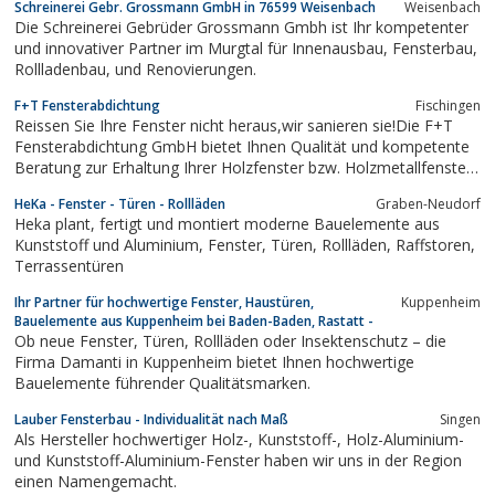
Schreinerei Gebr. Grossmann GmbH in 76599 Weisenbach
Weisenbach
Die Schreinerei Gebrüder Grossmann Gmbh ist Ihr kompetenter
und innovativer Partner im Murgtal für Innenausbau, Fensterbau,
Rollladenbau, und Renovierungen.
F+T Fensterabdichtung
Fischingen
Reissen Sie Ihre Fenster nicht heraus,wir sanieren sie!Die F+T
Fensterabdichtung GmbH bietet Ihnen Qualität und kompetente
Beratung zur Erhaltung Ihrer Holzfenster bzw. Holzmetallfenster.
Das System wird seit 1997 in der Schweiz erfolgreich verarbeitet
HeKa - Fenster - Türen - Rollläden
Graben-Neudorf
und seit dem Jahr 2004 ist F+T Fensterabdichtung auch auf dem
Heka plant, fertigt und montiert moderne Bauelemente aus
deutschen...
Kunststoff und Aluminium, Fenster, Türen, Rollläden, Raffstoren,
Terrassentüren
Ihr Partner für hochwertige Fenster, Haustüren,
Kuppenheim
Bauelemente aus Kuppenheim bei Baden-Baden, Rastatt -
Ob neue Fenster, Türen, Rollläden oder Insektenschutz – die
Firma Damanti in Kuppenheim bietet Ihnen hochwertige
Bauelemente führender Qualitätsmarken.
Lauber Fensterbau - Individualität nach Maß
Singen
Als Hersteller hochwertiger Holz-, Kunststoff-, Holz-Aluminium-
und Kunststoff-Aluminium-Fenster haben wir uns in der Region
einen Namengemacht.