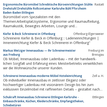
Ergonomische Büromöbel Schreibtische Büroeinrichtungen Stühle
Rastatt
Drehstuhl Drehstühle Rollcontainer Karlsruhe Bühl Pforzheim
Baden-Baden Ettlingen
Büromöbel vom Spezialisten mit den
Themen:Arbeitsplatzsysteme, Ergonomie und Raumaufteilung,
Raumakustik, Bewegtes Arbeiten, Lounge und
Cafeteria.Schreibtisch Schreibtische Büroeinrichtungen Stühle
Kiefer & Beck Schreinerei in Offenburg
Offenburg-Elgersweier
Drehstuhl Drehstühle Rollcontainer Loungemöbel Stapelstühle
Schreinerei Kiefer & Beck in Offenburg :: Ladeneinrichtungen |
Palmberg Vario Löffler Viasit Nowy Styl Stechert Fröscher...
Inneneinrichtung Kiefer & Beck Schreinerei in Offenburg"
Markus Metzger Innenausbau — Ihr Schreinermeister
Freiburg im
aus Freiburg
Breisgau
Ob Möbel, Innen­ausbau oder Laden­bau – mit der hand­werk­
lichen Sorg­falt und Erfahrung eines Meister­betriebs verwirklichen
wir die Wohn­wünsche unserer Kunden.
Schreinerei Innenausbau moderne Möbel Hoteleinrichtung
Zell a. H.
Ob individueller Innenausbau in zeitloser Eleganz oder
hochwertiger Ladenbau mit visionärem Design bis hin zum
exklusiven Einzelmöbel mit raffinierten Details – gestaltet nach
strengen Kriterien an Form und Funktion – wir finden die
Schukraft Innenausbau Schreinerei Ettlingen Karlsruhe -
Ettlingen
passende Lösung für Sie.Verschaffen Sie sich einen Eindruck von
Einbauschränke, Küchen, Kleiderschränke, Empfangstheken,
unseren Leistungen und...
Schiebetüren