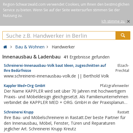
Region-Schwarzwald.com verwendet Cookies, um Ihnen den bestmöglichen
Service zu bieten. Wenn Sie auf der Seite weitersurfen stimmen Sie der
Nutzung zu.
×
Ich stimme zu.
Bau & Wohnen
Handwerker
Innenausbau & Ladenbau
41
Ergebnisse gefunden
Schreinerei-Innenausbau-Volk baut Ideen, zugeschnitten auf
Elzach-
Ihre Bedürfnisse
Prechtal
www.schreinerei-innenausbau-volk.de || Berthold Volk
Kappler Med+Org GmbH
Pfalzgrafenweiler
Der Name KAPPLER wird seit über 70 Jahren mit hochwertigem
Praxis- und Möbeldesign gleichgesetzt. Als Familienunternehmen
verbindet die KAPPLER MED + ORG. GmbH in der Praxisplanung
traditionelles Handwerk mit modernem Design. Dank neuerster
Schreinerei Krupp
Rastatt
Technologien wird dabei die stetig gleichbleibende hohe Qualität
Ihre Bau- und Möbelschreinerei in Rastatt.Der beste Partner für
der Möbel gewährleistet....
den Innenausbau, Möbel, Fenster, Türen und Reparaturen
jeglicher Art. Schreinerei Krupp Kreutz