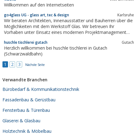
Willkommen auf den Internetseiten
go4glass UG - glass art, tec & design
Karlsruhe
Wir beraten Architekten, Innenausstatter und Bauherren über die
Möglichkeiten mit dem Werkstoff Glas. Wir betreuen Ihr
Vorhaben unter Einsatz eines modernen Projektmanagement
und gewährleisten so, dass Ihr Vorhaben im Zeit und
huschle tischlerei gutach
Gutach
Budgetrahmen bleibt.
Herzlich willkommen bei huschle tischlerei in Gutach
(Schwarzwaldbahn)
1
2
3
Nächste Seite
Verwandte Branchen
Bürobedarf & Kommunikationstechnik
Fassadenbau & Gerüstbau
Fensterbau & Türenbau
Glaserei & Glasbau
Holztechnik & Möbelbau