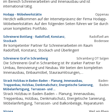
im Bereich Schreinerarbeiten und Innenausbau und ist
international tätig.
Hodapp - Möbelwerkstätte
Oppenau
Herzlich willkommen auf der Internetpräsenz der Firma Hodapp-
Möbelwerkstätten. Auf den folgenden Seiten führen wir Sie durch
unser komplettes Portfolio.
Schreinerei Bottlang - Radolfzell, Konstanz,
Radolfzell am
Stockach
Bodensee
Ihr kompetenter Partner für Schreinerarbeiten im Raum
Radolfzell, Konstanz, Stockach und Überlingen!
Schreinerei Graf in Schramberg
Schramberg OT Sulgen
Die Schreinerei Graf in Schramberg ist Ihr starker Partner für
Umbau, Renovierung und Neubau. Wir bieten den kompletten
Innenausbau, Einbaumöbel, Stauraumlösungen,
Energiesparfenster, Haustüren, Dachfensterrenovierung und
Strack Holzbau in Baden-Baden – Planung, Innenausbau,
Baden-
Treppenrenovierung.
Treppenbau, Holzbau, Denkmalschutz, Energetische Sanierung,
Baden
Möbelanfertigung, Terrassen- und ...
Strack Holzbau in Baden-Baden – Planung, Innenausbau,
Treppenbau, Holzbau, Denkmalschutz, Energetische Sanierung,
Möbelanfertigung, Terrassen- und Balkonbeläge, Reparaturen
Vizona
Weil am Rhein