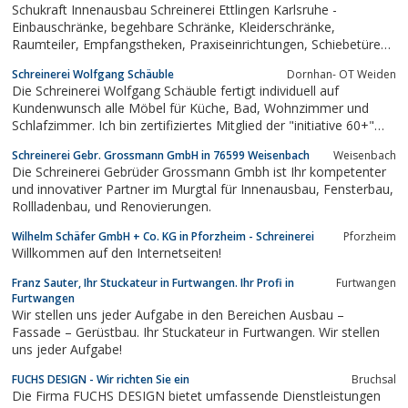
Schukraft Innenausbau Schreinerei Ettlingen Karlsruhe -
Einbauschränke, begehbare Schränke, Kleiderschränke,
Raumteiler, Empfangstheken, Praxiseinrichtungen, Schiebetüren
für Flur, Schlafzimmer, Küche, Dachschräge
Schreinerei Wolfgang Schäuble
Dornhan- OT Weiden
Die Schreinerei Wolfgang Schäuble fertigt individuell auf
Kundenwunsch alle Möbel für Küche, Bad, Wohnzimmer und
Schlafzimmer. Ich bin zertifiziertes Mitglied der "initiative 60+"
Spezialist für seniorengerechtes und barrierefreies,
Schreinerei Gebr. Grossmann GmbH in 76599 Weisenbach
Weisenbach
seniorenfreundliches Umbauen. Ich fertige Massivholzmöbel aus
Die Schreinerei Gebrüder Grossmann Gmbh ist Ihr kompetenter
Zirbenholz...
und innovativer Partner im Murgtal für Innenausbau, Fensterbau,
Rollladenbau, und Renovierungen.
Wilhelm Schäfer GmbH + Co. KG in Pforzheim - Schreinerei
Pforzheim
Willkommen auf den Internetseiten!
Franz Sauter, Ihr Stuckateur in Furtwangen. Ihr Profi in
Furtwangen
Furtwangen
Wir stellen uns jeder Aufgabe in den Bereichen Ausbau –
Fassade – Gerüstbau. Ihr Stuckateur in Furtwangen. Wir stellen
uns jeder Aufgabe!
FUCHS DESIGN - Wir richten Sie ein
Bruchsal
Die Firma FUCHS DESIGN bietet umfassende Dienstleistungen