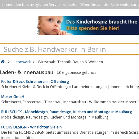
Ihnen den bestmöglichen Service zu bieten. Wenn Sie auf der Seite weitersurf
Handwerk
Wirtschaft, Technik, Bauen & Wohnen
Laden- & Innenausbau
23
Ergebnisse gefunden
Kiefer & Beck Schreinerei in Offenburg
Schreinerei Kiefer & Beck in Offenburg :: Ladeneinrichtungen | Inneneinrichtun
Moser GmbH
Schreinerei, Fensterbau, Türenbau, Innenausbau - Willkomm
BULLSCHICK - Möbeldesign, Raumdesign, Küchen und Montage in Maulburg
Möbeldesign, Raumdesign, Küchen und Montage in Maulburg
FUCHS DESIGN - Wir richten Sie ein
Die Firma FUCHS DESIGN bietet umfassende Dienstleistungen im Bereich Schre
international tätig.