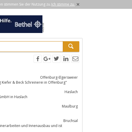
×
en stimmen Sie der Nutzung zu.
Ich stimme zu.
Offenburg-Elgersweier
g Kiefer & Beck Schreinerei in Offenburg"
Haslach
en bei der Moser GmbH in Haslach
Maulburg
Bruchsal
inerarbeiten und Innenausbau und ist