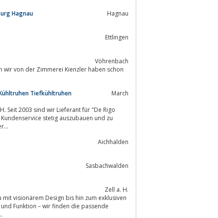
sburg Hagnau
Hagnau
Ettlingen
Vöhrenbach
Kühltruhen Tiefkühltruhen
March
 Seit 2003 sind wir Lieferant für "De Rigo
...
Aichhalden
Sasbachwalden
Zell a. H.
 mit visionärem Design bis hin zum exklusiven
m und Funktion – wir finden die passende
.