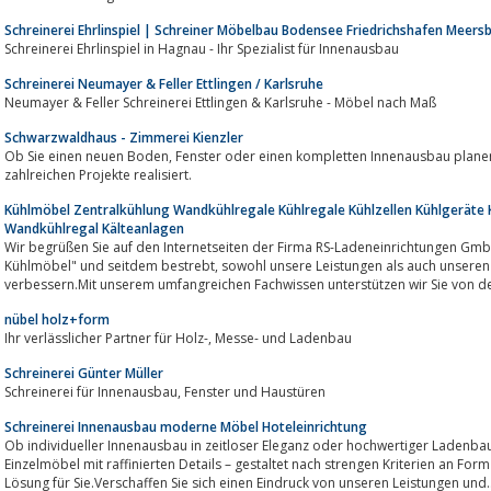
Schreinerei Ehrlinspiel | Schreiner Möbelbau Bodensee Friedrichshafen Meer
Schreinerei Ehrlinspiel in Hagnau - Ihr Spezialist für Innenausbau
Schreinerei Neumayer & Feller Ettlingen / Karlsruhe
Neumayer & Feller Schreinerei Ettlingen & Karlsruhe - Möbel nach Maß
Schwarzwaldhaus - Zimmerei Kienzler
Ob Sie einen neuen Boden, Fenster oder einen kompletten Innenausbau planen wir von der Zimmerei Kienzler haben schon
zahlreichen Projekte realisiert.
Kühlmöbel Zentralkühlung Wandkühlregale Kühlregale Kühlzellen Kühlgeräte 
Wandkühlregal Kälteanlagen
Wir begrüßen Sie auf den Internetseiten der Firma RS-Ladeneinrichtungen GmbH.
Kühlmöbel" und seitdem bestrebt, sowohl unsere Leistungen als auch unseren Kundenservice stetig auszubauen und zu
verbessern.Mit unserem umfangreichen Fachwissen unterstützen wir Sie von der
nübel holz+form
Ihr verlässlicher Partner für Holz-, Messe- und Ladenbau
Schreinerei Günter Müller
Schreinerei für Innenausbau, Fenster und Haustüren
Schreinerei Innenausbau moderne Möbel Hoteleinrichtung
Ob individueller Innenausbau in zeitloser Eleganz oder hochwertiger Ladenbau
Einzelmöbel mit raffinierten Details – gestaltet nach strengen Kriterien an For
Lösung für Sie.Verschaffen Sie sich einen Eindruck von unseren Leistungen und..