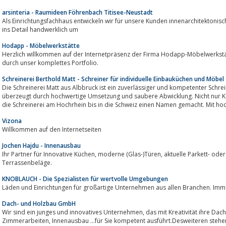
arsinteria - Raumideen Föhrenbach Titisee-Neustadt
Als Einrichtungsfachhaus entwickeln wir für unsere Kunden innenarchitektonische Konzepte und setzen diese auch selber bis
ins Detail handwerklich um
Hodapp - Möbelwerkstätte
Herzlich willkommen auf der Internetpräsenz der Firma Hodapp-Möbelwerkstätt
durch unser komplettes Portfolio.
Schreinerei Berthold Matt - Schreiner für individuelle Einbauküchen und Möbel
Die Schreinerei Matt aus Albbruck ist ein zuverlässiger und kompetenter Schre
überzeugt durch hochwertige Umsetzung und saubere Abwicklung. Nicht nur Kü
die Schreinerei am Hochrhein bis in die Schweiz einen Namen gemacht. Mit hoc
Vizona
Willkommen auf den Internetseiten
Jochen Hajdu - Innenausbau
Ihr Partner für Innovative Küchen, moderne (Glas-)Türen, aktuelle Parkett- oder Laminatböden oder neuartige
Terrassenbeläge.
KNOBLAUCH - Die Spezialisten für wertvolle Umgebungen
Läden und Einrichtungen für großartige Unternehmen aus allen Branchen. Imme
Dach- und Holzbau GmbH
Wir sind ein junges und innovatives Unternehmen, das mit Kreativität ihre Dachsanierung, Aufstockung, Flachdach,
Zimmerarbeiten, Innenausbau ...für Sie kompetent ausführt.Desweiteren stehen wir Ihnen auf Grund unserer Erfahrungen