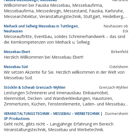
Willkommen bei Fauska Messebau, Messebaufirma,
Messebaufirma, Messedesign, Messestand, Fauska, Karlsruhe,
Messearchitektur, Veranstaltungstechnik, Stuttgart, Heidelberg,
Mietstand, Mannheim, Freiburg, M&uuml;nchen, Frankfurt, Berlin
Meihack und Sellwig Messebau in Tuttlingen,
Neuhausen ob
, Hannover, Kongress, Messe, Planung, Werbeagentur,
Neuhausen
Eck
Düsseldorf, Köln,...
Messeauftritte, Eventbau, solides Schreinerhandwerk – das sind
die Kernkompetenzen von Meihack u. Sellwig.
Messebau Ebert
Birkenfeld
Herzlich Willkommen bei Messebau Ebert!
Messebau Süd
Ostelsheim
Wir setzen Akzente für Sie. Herzlich willkommen in der Welt von
Messebau Süd.
Stöcklin & Schwab Grenzach-Wyhlen
Grenzach-Wyhlen
Leistungen Schreinerei und Innenausbau: Einbaumöbel,
Kleinmöbel, Decken- und Wandverkleidungen, Haustüren,
Zimmertüren, Küchen, Fensterelemente, Laden- und Messebau,
Parkettböden, Schliessanlagen, Verglasungen,
VERANSTALTUNGS­TECHNIK – MESSEBAU – WERBETECHNIK |
Durmersheim
Sonderanfertigungen. Ein Spezialgebiet:
3P-Productions
Geht nicht, gibts nicht – Langjährige Erfahrung im Bereich
Veranstaltungs­technik, Messebau und Werbetechnik.