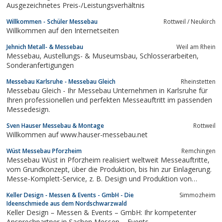
Ausgezeichnetes Preis-/Leistungsverhältnis
Willkommen - Schüler Messebau
Rottweil / Neukirch
Willkommen auf den Internetseiten
Jehnich Metall- & Messebau
Weil am Rhein
Messebau, Austellungs- & Museumsbau, Schlosserarbeiten,
Sonderanfertigungen
Messebau Karlsruhe - Messebau Gleich
Rheinstetten
Messebau Gleich - Ihr Messebau Unternehmen in Karlsruhe für
Ihren professionellen und perfekten Messeauftritt im passenden
Messedesign.
Sven Hauser Messebau & Montage
Rottweil
Willkommen auf www.hauser-messebau.net
Wüst Messebau Pforzheim
Remchingen
Messebau Wüst in Pforzheim realisiert weltweit Messeauftritte,
vom Grundkonzept, über die Produktion, bis hin zur Einlagerung.
Messe-Komplett-Service, z. B. Design und Produktion von
Messeständen, Montage, Transport, Mietmöbel, Schauvitrinen,
Keller Design - Messen & Events - GmbH - Die
Simmozheim
Folienschriften, XXL Digitaldrucke uvm.
Ideenschmiede aus dem Nordschwarzwald
Keller Design – Messen & Events – GmbH: Ihr kompetenter
Ansprechpartner in Sachen Messen – Events –