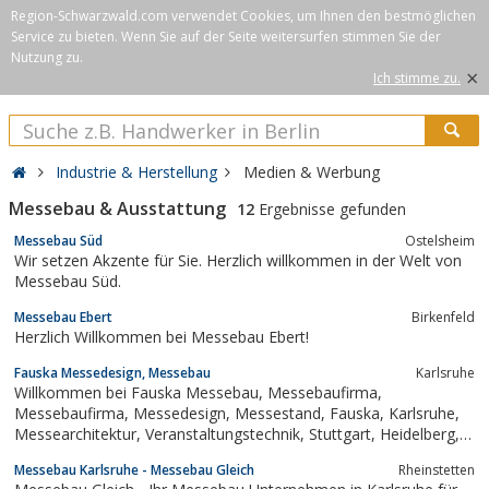
Region-Schwarzwald.com verwendet Cookies, um Ihnen den bestmöglichen
Service zu bieten. Wenn Sie auf der Seite weitersurfen stimmen Sie der
Nutzung zu.
×
Ich stimme zu.
Industrie & Herstellung
Medien & Werbung
Messebau & Ausstattung
12
Ergebnisse gefunden
Messebau Süd
Ostelsheim
Wir setzen Akzente für Sie. Herzlich willkommen in der Welt von
Messebau Süd.
Messebau Ebert
Birkenfeld
Herzlich Willkommen bei Messebau Ebert!
Fauska Messedesign, Messebau
Karlsruhe
Willkommen bei Fauska Messebau, Messebaufirma,
Messebaufirma, Messedesign, Messestand, Fauska, Karlsruhe,
Messearchitektur, Veranstaltungstechnik, Stuttgart, Heidelberg,
Mietstand, Mannheim, Freiburg, M&uuml;nchen, Frankfurt, Berlin
Messebau Karlsruhe - Messebau Gleich
Rheinstetten
, Hannover, Kongress, Messe, Planung, Werbeagentur,