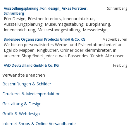
Ausstellungsplanung, Fön, design_ Arkas Förstner,
Schramberg
Schramberg
Fön Design, Förstner Interiors, Innenarchitektur,
Ausstellungsplanung, Museumsgestaltung, Büroplanung,
Inneneinrichtung, Messestandgestaltung, Messedesign,
Messestände, Austellungsdesign, Interior, Konzeption,
Bodensee Organisation Products GmbH & Co. KG
Meckenbeuren
Gestaltung, Umsetzung, Kreativität, Originalität, Designqualität
Wir bieten personalisiertes Werbe- und Präsentationsbedarf an.
Egal ob Mappen, Ringbücher, Ordner oder Klemmbretter, in
unserem Shop findet jeder etwas Passendes für sich. Alle unsere
Produkte kann man nach seinem individuellen Erscheinungsbild
AVD Deutschland GmbH & Co. KG
Freiburg
gestalten. Hier steht unser kompetentes und professionelles
Team immer für alle...
Verwandte Branchen
Beschriftungen & Schilder
Druckerei & Medienproduktion
Gestaltung & Design
Grafik & Webdesign
Internet Shops & Online Versandhandel