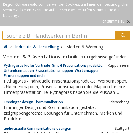
Region-Schwarzwald.com verwendet Cookies, um Ihnen den bestmöglichen
Service zu bieten. Wenn Sie auf der Seite weitersurfen stimmen Sie der
Nutzung zu.
×
Ich stimme zu.
Industrie & Herstellung
Medien & Werbung
Medien- & Präsentationstechnik
11
Ergebnisse gefunden
Pythagoras Kiefer Vertriebs GmbH Präsentationsprodukte,
Kuppenheim
Urkundenmappen, Präsentationsmappen, Werbemappen,
Firmenmappen und mehr
Pythagoras - individuelle Präsentationsprodukte, Werbemappen,
Urkundenmappen, Präsentationsmappen oder Mappen für Ihre
Firmenpräsentation.Bei Pythagoras haben Sie die Auswahl
zwischen einer großen Anzahl von Standard-Mappen oder Ihrer
Emminger design . kommunikation
Schramberg
individuellen Lösung.Die Präsentationsmappen von Pythagoras
Emminger Design und Kommunikation gestaltet
sind das ideale Produkt...
zielgruppengerechte Lösungen für Unternehmen, Marken und
Produkte.
audiovisuelle Kommunikationslösungen
Stuttgart