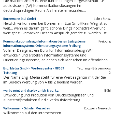
Die macom GmbH ist eine führende Ingenieurgesellschaft für
audiovisuelle (AV) Kommunikationslösungen im
deutschsprachigen Raum. Als herstellerneutrales
Planungsunternehmen bietet macom ganzheitliche und
Bornemann Etui GmbH
Lahr / Schw.
zukunftssichere Lösungen, die höchsten Qualitätsstandards
Herzlich willkommen bei Bornemann Etui GmbHKein Weg ist zu
entsprechen. macom garantiert dabei eine optimale
weit… wenn es darum geht, schöne Dinge nochattraktiver und
Projektabwicklung...
wertiger zu verpacken.Diesem Anspruch gerecht zu werden, ist
für uns Motivation und Herausforderung zugleich.Neue Farben
Kom­mu­ni­ka­ti­ons­de­sign In­for­ma­ti­ons­de­sign Leitsysteme
Freiburg
und Produktlinien sowie ein aussergewöhnliches Design
Informationssysteme Orientierungssysteme Freiburg
bestimmen den Inhalt dieses...
Vollmer Design ist ein Büro für Informationsdesign.Wir
entwickeln und erstellen Informationssysteme und
Orientierungssysteme, an denen sich Menschen im öffentlichen
Raum, in Gebäuden oder in der Natur orientieren können.Dazu
Engl Media GmbH - Werbeagentur - 88069
Tettnang - Bürgermoos
konzipieren wir Karten, Pläne, Schaubilder, Beschilderung sowie
Tettnang
2
das passende Erscheinungsbild...
Der Name Engl-Media steht für eine Werbeagentur mit der Sie
im Bereich Werbung von A bis Z bedient werden.
werba print und display gmbh & co. kg
Bühl
Entwicklung und Prodution von Druckerzeugnissen und
Kunststoffprodukten für die Verkaufsförderung.
Willkommen - Schüler Messebau
Rottweil / Neukirch
Willkommen auf den Internetseiten