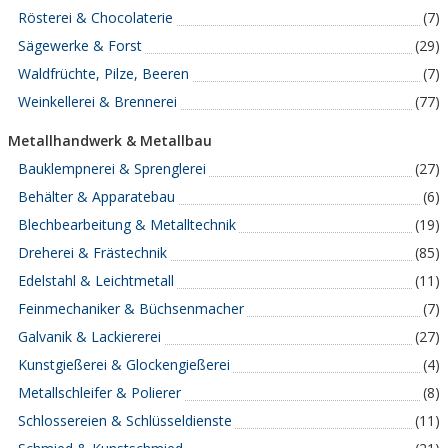
Rösterei & Chocolaterie
(7)
Sägewerke & Forst
(29)
Waldfrüchte, Pilze, Beeren
(7)
Weinkellerei & Brennerei
(77)
Metallhandwerk & Metallbau
Bauklempnerei & Sprenglerei
(27)
Behälter & Apparatebau
(6)
Blechbearbeitung & Metalltechnik
(19)
Dreherei & Frästechnik
(85)
Edelstahl & Leichtmetall
(11)
Feinmechaniker & Büchsenmacher
(7)
Galvanik & Lackiererei
(27)
Kunstgießerei & Glockengießerei
(4)
Metallschleifer & Polierer
(8)
Schlossereien & Schlüsseldienste
(11)