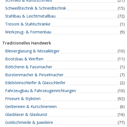
Schmied & Kunstschmied
(21)
Schweißtechnik & Schneidtechnik
(15)
Stahlbau & Leichtmetallbau
(72)
Tresore & Stahlschränke
(1)
Werkzeug- & Formenbau
(9)
Traditionelles Handwerk
Bleiverglasung & Mosaikleger
(10)
Bootsbau & Werften
(11)
Böttcherei & Fassmacher
(1)
Bürstenmacher & Pinselmacher
(7)
Edelsteinschleifer & Glasschleifer
(2)
Fahrzeugbau & Fahrzeugeinrichtungen
(10)
Friseure & Stylisten
(92)
Gerbereien & Kürschnereien
(6)
Glasbläser & Glaskunst
(16)
Goldschmiede & Juweliere
(77)