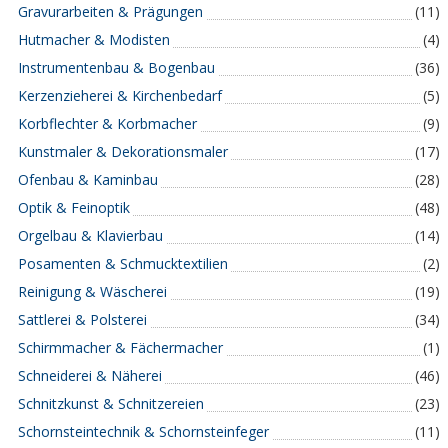
Gravurarbeiten & Prägungen
(11)
Hutmacher & Modisten
(4)
Instrumentenbau & Bogenbau
(36)
Kerzenzieherei & Kirchenbedarf
(5)
Korbflechter & Korbmacher
(9)
Kunstmaler & Dekorationsmaler
(17)
Ofenbau & Kaminbau
(28)
Optik & Feinoptik
(48)
Orgelbau & Klavierbau
(14)
Posamenten & Schmucktextilien
(2)
Reinigung & Wäscherei
(19)
Sattlerei & Polsterei
(34)
Schirmmacher & Fächermacher
(1)
Schneiderei & Näherei
(46)
Schnitzkunst & Schnitzereien
(23)
Schornsteintechnik & Schornsteinfeger
(11)