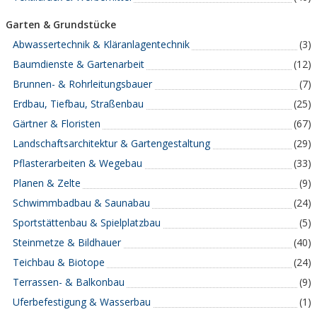
Garten & Grundstücke
Abwassertechnik & Kläranlagentechnik
(3)
Baumdienste & Gartenarbeit
(12)
Brunnen- & Rohrleitungsbauer
(7)
Erdbau, Tiefbau, Straßenbau
(25)
Gärtner & Floristen
(67)
Landschaftsarchitektur & Gartengestaltung
(29)
Pflasterarbeiten & Wegebau
(33)
Planen & Zelte
(9)
Schwimmbadbau & Saunabau
(24)
Sportstättenbau & Spielplatzbau
(5)
Steinmetze & Bildhauer
(40)
Teichbau & Biotope
(24)
Terrassen- & Balkonbau
(9)
Uferbefestigung & Wasserbau
(1)