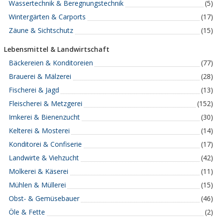
Wassertechnik & Beregnungstechnik
(5)
Wintergärten & Carports
(17)
Zäune & Sichtschutz
(15)
Lebensmittel & Landwirtschaft
Bäckereien & Konditoreien
(77)
Brauerei & Mälzerei
(28)
Fischerei & Jagd
(13)
Fleischerei & Metzgerei
(152)
Imkerei & Bienenzucht
(30)
Kelterei & Mosterei
(14)
Konditorei & Confiserie
(17)
Landwirte & Viehzucht
(42)
Molkerei & Käserei
(11)
Mühlen & Müllerei
(15)
Obst- & Gemüsebauer
(46)
Öle & Fette
(2)