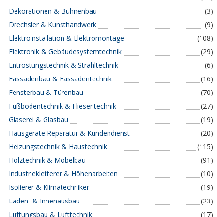
Dekorationen & Bühnenbau
(3)
Drechsler & Kunsthandwerk
(9)
Elektroinstallation & Elektromontage
(108)
Elektronik & Gebäudesystemtechnik
(29)
Entrostungstechnik & Strahltechnik
(6)
Fassadenbau & Fassadentechnik
(16)
Fensterbau & Türenbau
(70)
Fußbodentechnik & Fliesentechnik
(27)
Glaserei & Glasbau
(19)
Hausgeräte Reparatur & Kundendienst
(20)
Heizungstechnik & Haustechnik
(115)
Holztechnik & Möbelbau
(91)
Industriekletterer & Höhenarbeiten
(10)
Isolierer & Klimatechniker
(19)
Laden- & Innenausbau
(23)
Lüftungsbau & Lufttechnik
(17)