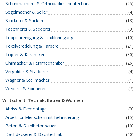
Schuhmacherei & Orthopädieschuhtechnik
(25)
Segelmacher & Seiler
(4)
Strickerei & Stickerei
(13)
Täschnerei & Säcklerei
(3)
Teppichreinigung & Textilreinigung
(10)
Textilveredelung & Färberei
(21)
Töpfer & Keramiker
(30)
Uhrmacher & Feinmechaniker
(26)
Vergolder & Staffierer
(4)
Wagner & Stellmacher
(1)
Weberei & Spinnerei
(7)
Wirtschaft, Technik, Bauen & Wohnen
Abriss & Demontage
(9)
Arbeit für Menschen mit Behinderung
(15)
Beton & Stahlbetonbauer
(10)
Dachdeckerei & Dachtechnik
(40)