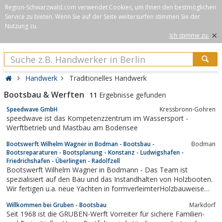
Region-Schwarzwald.com verwendet Cookies, um Ihnen den bestmöglichen
Service zu bieten. Wenn Sie auf der Seite weitersurfen stimmen Sie der
Nutzung zu.
×
Ich stimme zu.
Handwerk
Traditionelles Handwerk
Bootsbau & Werften
11
Ergebnisse gefunden
Speedwave GmbH
Kressbronn-Gohren
speedwave ist das Kompetenzzentrum im Wassersport -
Werftbetrieb und Mastbau am Bodensee
Bootswerft Wilhelm Wagner in Bodman - Bootsbau -
Bodman
Bootsreparaturen - Bootsplanung - Konstanz - Ludwigshafen -
Friedrichshafen - Überlingen - Radolfzell
Bootswerft Wilhelm Wagner in Bodmann - Das Team ist
spezialisiert auf den Bau und das Instandhalten von Holzbooten.
Wir fertigen u.a. neue Yachten in formverleimterHolzbauweise
oder restaurieren alte Boote und Yachten, ganz nach Ihren
Willkommen bei Gruben - Bootsbau
Markdorf
individuellen Wünschen.
Seit 1968 ist die GRUBEN-Werft Vorreiter für sichere Familien-