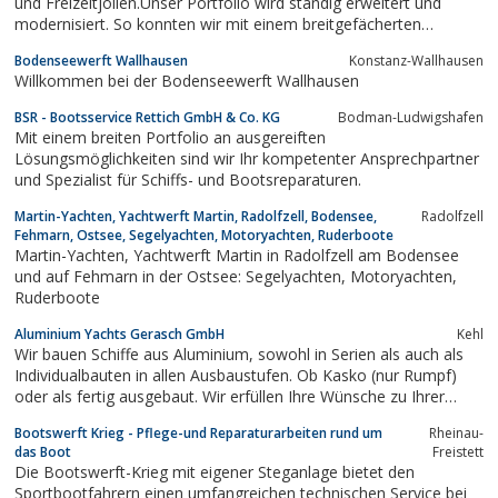
und Freizeitjollen.Unser Portfolio wird ständig erweitert und
modernisiert. So konnten wir mit einem breitgefächerten
Angebot schon tausende Segler mit dem für sie richtigen Boot
Bodenseewerft Wallhausen
Konstanz-Wallhausen
begeistern.Gruben in Markdorf am Bodensee hat auch für Sie
Willkommen bei der Bodenseewerft Wallhausen
das richtige Boot !
BSR - Bootsservice Rettich GmbH & Co. KG
Bodman-Ludwigshafen
Mit einem breiten Portfolio an ausgereiften
Lösungsmöglichkeiten sind wir Ihr kompetenter Ansprechpartner
und Spezialist für Schiffs- und Bootsreparaturen.
Martin-Yachten, Yachtwerft Martin, Radolfzell, Bodensee,
Radolfzell
Fehmarn, Ostsee, Segelyachten, Motoryachten, Ruderboote
Martin-Yachten, Yachtwerft Martin in Radolfzell am Bodensee
und auf Fehmarn in der Ostsee: Segelyachten, Motoryachten,
Ruderboote
Aluminium Yachts Gerasch GmbH
Kehl
Wir bauen Schiffe aus Aluminium, sowohl in Serien als auch als
Individualbauten in allen Ausbaustufen. Ob Kasko (nur Rumpf)
oder als fertig ausgebaut. Wir erfüllen Ihre Wünsche zu Ihrer
Zufriedenheit.Darüber hinaus bieten wir allen Schiffseignern in
Bootswerft Krieg - Pflege-und Reparaturarbeiten rund um
Rheinau-
der Region einen Rundum-Service um ihre Yacht....
das Boot
Freistett
Die Bootswerft-Krieg mit eigener Steganlage bietet den
Sportbootfahrern einen umfangreichen technischen Service bei