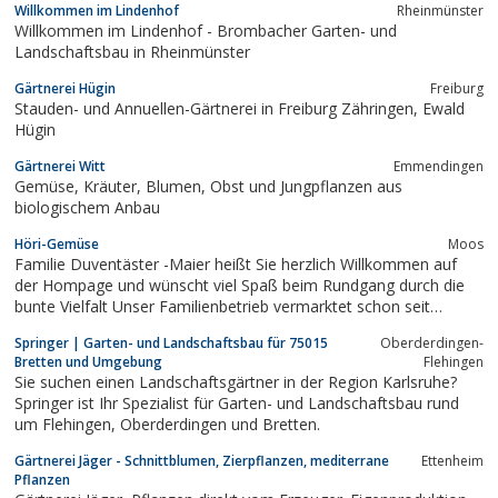
Willkommen im Lindenhof
Rheinmünster
Willkommen im Lindenhof - Brombacher Garten- und
Landschaftsbau in Rheinmünster
Gärtnerei Hügin
Freiburg
Stauden- und Annuellen-Gärtnerei in Freiburg Zähringen, Ewald
Hügin
Gärtnerei Witt
Emmendingen
Gemüse, Kräuter, Blumen, Obst und Jungpflanzen aus
biologischem Anbau
Höri-Gemüse
Moos
Familie Duventäster -Maier heißt Sie herzlich Willkommen auf
der Hompage und wünscht viel Spaß beim Rundgang durch die
bunte Vielfalt Unser Familienbetrieb vermarktet schon seit
Generationen das Gemüse aus EIGENEM Anbau auf den
Springer | Garten- und Landschaftsbau für 75015
Oberderdingen-
Wochenmärkten in Singen am Hohentwiel sowie in Rielasingen.
Bretten und Umgebung
Flehingen
Auch unseren Hofladen in Moos ...
Sie suchen einen Landschaftsgärtner in der Region Karlsruhe?
Springer ist Ihr Spezialist für Garten- und Landschaftsbau rund
um Flehingen, Oberderdingen und Bretten.
Gärtnerei Jäger - Schnittblumen, Zierpflanzen, mediterrane
Ettenheim
Pflanzen