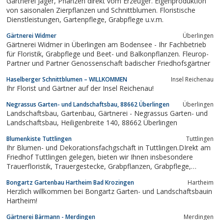
Gärtnerei Jäger, Pflanzen direkt vom Erzeuger. Eigenproduktion
von saisonalen Zierpflanzen und Schnittblumen. Floristische
Dienstleistungen, Gartenpflege, Grabpflege u.v.m.
Gärtnerei Widmer
Überlingen
Gärtnerei Widmer in Überlingen am Bodensee - Ihr Fachbetrieb
für Floristik, Grabpflege und Beet- und Balkonpflanzen. Fleurop-
Partner und Partner Genossenschaft badischer Friedhofsgärtner
Haselberger Schnittblumen – WILLKOMMEN
Insel Reichenau
Ihr Florist und Gärtner auf der Insel Reichenau!
Negrassus Garten- und Landschaftsbau, 88662 Überlingen
Überlingen
Landschaftsbau, Gartenbau, Gärtnerei - Negrassus Garten- und
Landschaftsbau, Heiligenbreite 140, 88662 Überlingen
Blumenkiste Tuttlingen
Tuttlingen
Ihr Blumen- und Dekorationsfachgschäft in Tuttlingen.DIrekt am
Friedhof Tuttlingen gelegen, bieten wir Ihnen insbesondere
Trauerfloristik, Trauergestecke, Grabpflanzen, Grabpflege,
Grabdauerpflege.Ebenfalls finden Sie bei uns besondere
Bongartz Gartenbau Hartheim Bad Krozingen
Hartheim
Dekorationsartikel, Accessoires, Pflanzen und Floristik für Ihren
Herzlich willkommen bei Bongartz Garten- und Landschaftsbauin
Wohnraum und Zuhause sowie...
Hartheim!
Gärtnerei Bärmann - Merdingen
Merdingen