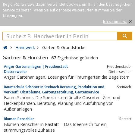
Region-Schwarzwald.com verwendet Cookies, um Ihnen den bestmöglichen
Service zu bieten. Wenn Sie auf der Seite weitersurfen stimmen Sie der
Nutzung zu.
×
Ich stimme zu.
Handwerk
Garten & Grundstücke
Gärtner & Floristen
67
Ergebnisse gefunden
Anger Gartenanlagen | Freudenstadt
Freudenstadt-
Dietersweiler
Dietersweiler
Anger Gartenanlagen, Lösungen für Traumgärten die Begeistern
Baumschule Schöner in Steinach Beratung, Produktion und
Steinach
Verkauf:: Obstbäume, Gartengestaltung, Gartenservice
Baum-Schöner: Die Spezialisten für alte Obsorten. Zier- und
Heckenpflanzen. Beratung, Planung und Ausführung von
Außenanlagen
Blumen Renschler
Rastatt
Blumen Renschler in Rastatt – Das Ideenreich für ein
stimmungsvolles Zuhause