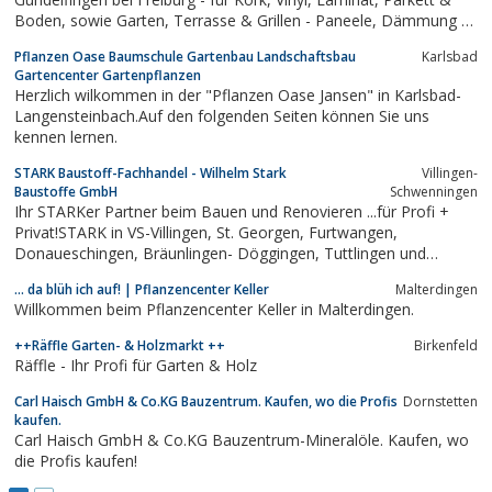
Boden, sowie Garten, Terrasse & Grillen - Paneele, Dämmung &
Energie sparen
Pflanzen Oase Baumschule Gartenbau Landschaftsbau
Karlsbad
Gartencenter Gartenpflanzen
Herzlich wilkommen in der "Pflanzen Oase Jansen" in Karlsbad-
Langensteinbach.Auf den folgenden Seiten können Sie uns
kennen lernen.
STARK Baustoff-Fachhandel - Wilhelm Stark
Villingen-
Baustoffe GmbH
Schwenningen
Ihr STARKer Partner beim Bauen und Renovieren ...für Profi +
Privat!STARK in VS-Villingen, St. Georgen, Furtwangen,
Donaueschingen, Bräunlingen- Döggingen, Tuttlingen und
Immendingen;
… da blüh ich auf! | Pflanzencenter Keller
Malterdingen
Willkommen beim Pflanzencenter Keller in Malterdingen.
++Räffle Garten- & Holzmarkt ++
Birkenfeld
Räffle - Ihr Profi für Garten & Holz
Carl Haisch GmbH & Co.KG Bauzentrum. Kaufen, wo die Profis
Dornstetten
kaufen.
Carl Haisch GmbH & Co.KG Bauzentrum-Mineralöle. Kaufen, wo
die Profis kaufen!