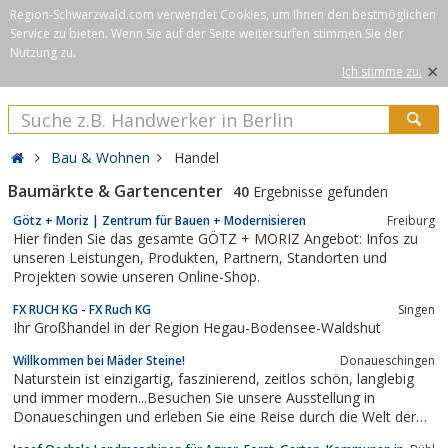
Region-Schwarzwald.com verwendet Cookies, um Ihnen den bestmöglichen
Service zu bieten. Wenn Sie auf der Seite weitersurfen stimmen Sie der
Nutzung zu.
×
Ich stimme zu.
Bau & Wohnen
Handel
Baumärkte & Gartencenter
40
Ergebnisse gefunden
Götz + Moriz | Zentrum für Bauen + Modernisieren
Freiburg
Hier finden Sie das gesamte GÖTZ + MORIZ Angebot: Infos zu
unseren Leistungen, Produkten, Partnern, Standorten und
Projekten sowie unseren Online-Shop.
FX RUCH KG - FX Ruch KG
Singen
Ihr Großhandel in der Region Hegau-Bodensee-Waldshut
Willkommen bei Mäder Steine!
Donaueschingen
Naturstein ist einzigartig, faszinierend, zeitlos schön, langlebig
und immer modern...Besuchen Sie unsere Ausstellung in
Donaueschingen und erleben Sie eine Reise durch die Welt der
Natursteine.