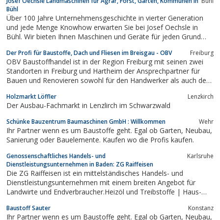
Josef Oechsle Landmaschinen für Agrar, Forst, Garten, Kommunen in
Bühl
Bühl
Über 100 Jahre Unternehmensgeschichte in vierter Generation
und jede Menge Knowhow erwarten Sie bei Josef Oechsle in
Bühl. Wir bieten Ihnen Maschinen und Geräte für jeden Grund
und Garten – ob als Profi oder für den privaten Haus- und
Der Profi für Baustoffe, Dach und Fliesen im Breisgau - OBV
Freiburg
Gartenbesitzer.
OBV Baustoffhandel ist in der Region Freiburg mit seinen zwei
Standorten in Freiburg und Hartheim der Ansprechpartner für
Bauen und Renovieren sowohl für den Handwerker als auch den
Profi auf Zeit.
Holzmarkt Löffler
Lenzkirch
Der Ausbau-Fachmarkt in Lenzlirch im Schwarzwald
Schünke Bauzentrum Baumaschinen GmbH : Willkommen
Wehr
Ihr Partner wenn es um Baustoffe geht. Egal ob Garten, Neubau,
Sanierung oder Bauelemente. Kaufen wo die Profis kaufen.
Genossenschaftliches Handels- und
Karlsruhe
Dienstleistungsunternehmen in Baden: ZG Raiffeisen
Die ZG Raiffeisen ist ein mittelständisches Handels- und
Dienstleistungsunternehmen mit einem breiten Angebot für
Landwirte und Endverbraucher.Heizöl und Treibstoffe | Haus-
und Gartenbedarf | Baustoffe | Agrar- und Industrietechnik
Baustoff Sauter
Konstanz
Ihr Partner wenn es um Baustoffe geht. Egal ob Garten, Neubau,