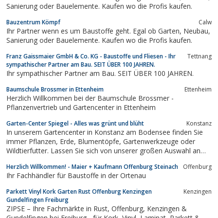
Sanierung oder Bauelemente. Kaufen wo die Profis kaufen.
Bauzentrum Kömpf
Calw
Ihr Partner wenn es um Baustoffe geht. Egal ob Garten, Neubau,
Sanierung oder Bauelemente. Kaufen wo die Profis kaufen.
Franz Gaissmaier GmbH & Co. KG - Baustoffe und Fliesen - Ihr
Tettnang
sympathischer Partner am Bau. SEIT ÜBER 100 JAHREN.
Ihr sympathischer Partner am Bau. SEIT ÜBER 100 JAHREN.
Baumschule Brossmer in Ettenheim
Ettenheim
Herzlich Willkommen bei der Baumschule Brossmer -
Pflanzenvertrieb und Gartencenter in Ettenheim
Garten-Center Spiegel - Alles was grünt und blüht
Konstanz
In unserem Gartencenter in Konstanz am Bodensee finden Sie
immer Pflanzen, Erde, Blumentöpfe, Gartenwerkzeuge oder
Wildtierfutter. Lassen Sie sich von unserer großen Auswahl an
Bäumen, Sträuchern, Stauden und Beet- und Balkonpflanzen
Herzlich Willkommen! - Maier + Kaufmann Offenburg Steinach
Offenburg
inspirieren.
Ihr Fachhändler für Baustoffe in der Ortenau
Parkett Vinyl Kork Garten Rust Offenburg Kenzingen
Kenzingen
Gundelfingen Freiburg
ZIPSE – Ihre Fachmärkte in Rust, Offenburg, Kenzingen &
Gundelfingen bei Freiburg - für Kork, Vinyl, Laminat, Parkett &