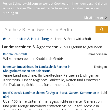
Region-Schwarzwald.com verwendet Cookies, um Ihnen den bestmöglichen
Service zu bieten. Wenn Sie auf der Seite weitersurfen stimmen Sie der
Nutzung zu.
×
Ich stimme zu.
Industrie & Herstellung
Land & Forstwirtschaft
Landmaschinen & Agrartechnik
53
Ergebnisse gefunden
Knoblauch GmbH
Immendingen
Willkommen bei der Knoblauch GmbH
Jenne Landmaschinen, Ihr Landtechnik Partner in
Endingen
Königschaffhausen am Kaiserstuhl
Jenne Landmaschine, Ihr Landtechnik Partner in Endingen am
Kaiserstuhl. Unser Angebot: Tankstelle, Reifen und Ersatzteile
für Traktoren, Schlepper, Rasenmaeher, Neu- und
Gebrauchtmaschinen. von Eicher und anderen Marken Im
Josef Oechsle Landmaschinen für Agrar, Forst, Garten, Kommunen in
Bühl
Weinbau Ort Königschaffhausen
Bühl
Über 100 Jahre Unternehmensgeschichte in vierter Generation
und jede Menge Knowhow erwarten Sie bei Josef Oechsle in