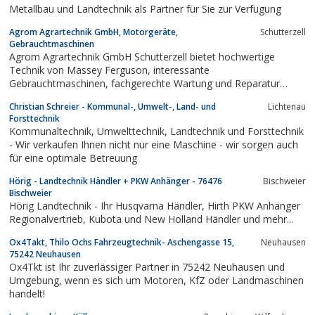
Metallbau und Landtechnik als Partner für Sie zur Verfügung
Agrom Agrartechnik GmbH, Motorgeräte,
Schutterzell
Gebrauchtmaschinen
Agrom Agrartechnik GmbH Schutterzell bietet hochwertige
Technik von Massey Ferguson, interessante
Gebrauchtmaschinen, fachgerechte Wartung und Reparatur
sowie schnelle Ersatzteilversorgung
Christian Schreier - Kommunal-, Umwelt-, Land- und
Lichtenau
Forsttechnik
Kommunaltechnik, Umwelttechnik, Landtechnik und Forsttechnik
- Wir verkaufen Ihnen nicht nur eine Maschine - wir sorgen auch
für eine optimale Betreuung
Hörig - Landtechnik Händler + PKW Anhänger - 76476
Bischweier
Bischweier
Hörig Landtechnik - Ihr Husqvarna Händler, Hirth PKW Anhänger
Regionalvertrieb, Kubota und New Holland Händler und mehr...
Ox4Takt, Thilo Ochs Fahrzeugtechnik- Aschengasse 15,
Neuhausen
75242 Neuhausen
Ox4Tkt ist Ihr zuverlässiger Partner in 75242 Neuhausen und
Umgebung, wenn es sich um Motoren, KfZ oder Landmaschinen
handelt!