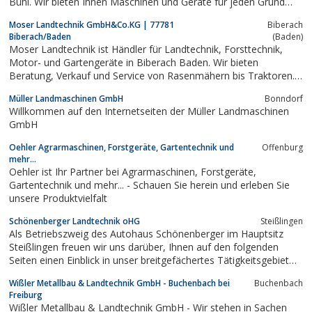
Bühl. Wir bieten Ihnen Maschinen und Geräte für jeden Grund
und Garten – ob als Profi oder für den privaten Haus- und
Moser Landtechnik GmbH&Co.KG | 77781
Biberach
Gartenbesitzer.
Biberach/Baden
(Baden)
Moser Landtechnik ist Händler für Landtechnik, Forsttechnik,
Motor- und Gartengeräte in Biberach Baden. Wir bieten
Beratung, Verkauf und Service von Rasenmähern bis Traktoren.
Besuchen Sie uns gerne und lassen Sie sich beraten.
Müller Landmaschinen GmbH
Bonndorf
Willkommen auf den Internetseiten der Müller Landmaschinen
GmbH
Oehler Agrarmaschinen, Forstgeräte, Gartentechnik und
Offenburg
mehr...
Oehler ist Ihr Partner bei Agrarmaschinen, Forstgeräte,
Gartentechnik und mehr... - Schauen Sie herein und erleben Sie
unsere Produktvielfalt
Schönenberger Landtechnik oHG
Steißlingen
Als Betriebszweig des Autohaus Schönenberger im Hauptsitz
Steißlingen freuen wir uns darüber, Ihnen auf den folgenden
Seiten einen Einblick in unser breitgefächertes Tätigkeitsgebiet
„Landtechnik“ verschaffen zu dürfen.So decken wir die Bereiche
Wißler Metallbau & Landtechnik GmbH - Buchenbach bei
Buchenbach
Kleingeräte wie z.B. Rasenmäher bis hin zur Landmaschine alles
Freiburg
ab, was...
Wißler Metallbau & Landtechnik GmbH - Wir stehen in Sachen