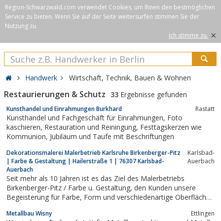
Region-Schwarzwald.com verwendet Cookies, um Ihnen den bestmöglichen
Service zu bieten. Wenn Sie auf der Seite weitersurfen stimmen Sie der
Nutzung zu.
×
Ich stimme zu.
Handwerk
Wirtschaft, Technik, Bauen & Wohnen
Restaurierungen & Schutz
33
Ergebnisse gefunden
Kunsthandel und Einrahmungen Burkhard
Rastatt
Kunsthandel und Fachgeschäft für Einrahmungen, Foto
kaschieren, Restauration und Reiningung, Festtagskerzen wie
Kommunion, Jubiläum und Taufe mit Beschriftungen
Dekorationsmalerei Malerbetrieb Karlsruhe Birkenberger-Pitz
Karlsbad-
| Farbe & Gestaltung | Hailerstraße 1 | 76307 Karlsbad-
Auerbach
Auerbach
Seit mehr als 10 Jahren ist es das Ziel des Malerbetriebs
Birkenberger-Pitz / Farbe u. Gestaltung, den Kunden unsere
Begeisterung für Farbe, Form und verschiedenartige Oberflächen
näher zu bringen. Vor allem, für Sie ganz individuelle Wände
Metallbau Wisny
Ettlingen
herzustellen, die zu dem jeweiligen Menschen und seiner