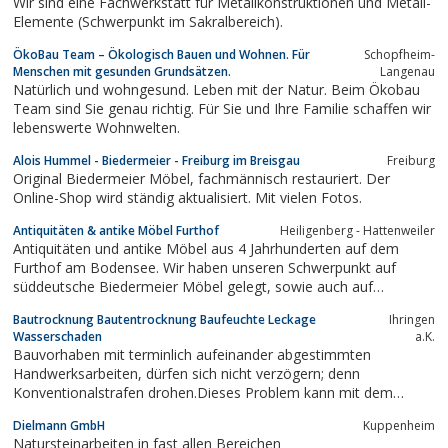
Wir sind eine Fachwerkstatt für Metallkonstruktionen und Metall-
Einrichtung passen.
Elemente (Schwerpunkt im Sakralbereich).
ÖkoBau Team – Ökologisch Bauen und Wohnen. Für
Schopfheim-
Menschen mit gesunden Grundsätzen.
Langenau
Natürlich und wohngesund. Leben mit der Natur. Beim Ökobau
Team sind Sie genau richtig. Für Sie und Ihre Familie schaffen wir
lebenswerte Wohnwelten.
Alois Hummel - Biedermeier - Freiburg im Breisgau
Freiburg
Original Biedermeier Möbel, fachmännisch restauriert. Der
Online-Shop wird ständig aktualisiert. Mit vielen Fotos.
Antiquitäten & antike Möbel Furthof
Heiligenberg - Hattenweiler
Antiquitäten und antike Möbel aus 4 Jahrhunderten auf dem
Furthof am Bodensee. Wir haben unseren Schwerpunkt auf
süddeutsche Biedermeier Möbel gelegt, sowie auch auf
Bodenseeschränke aus verschiedenen Hölzern.Auf unserer
Bautrocknung Bautentrocknung Baufeuchte Leckage
Ihringen
Homepage präsentieren wir dauerhaft ein reichhaltiges Angebot
Wasserschaden
a.K.
an Antiquitäten aus dem Biedermeier,...
Bauvorhaben mit terminlich aufeinander abgestimmten
Handwerksarbeiten, dürfen sich nicht verzögern; denn
Konventionalstrafen drohen.Dieses Problem kann mit dem
Einsatz von Bautrocknungsgeräten gelöst werden.Wir von STS®
Dielmann GmbH
Kuppenheim
verstehen uns nicht als Gerätevermieter sondern als Dienstleister
Natursteinarbeiten in fast allen Bereichen