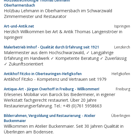
Holzbautechnologie Thomas Lehmann
Oberharmersbach
Holzbau Lehmann in Oberharmersbach im Schwarzwald
Zimmermeister und Restaurator
Art-und-Antik.net
Ispringen
Herzlich Willkommen bei Art & Antik Thomas Langenströer in
Ispringen!
Malerbetrieb Imhof - Qualität durch Erfahrung seit 1921
Lenzkirch
Malermeister aus dem Hochschwarzwald, ✓ Langjährige
Erfahrung im Handwerk ✓ Kompetente Beratung ✓ Zuverlässig
✓ Zukunftsorientiert
Antikhof Fitzko in Oberteuringen-Hefigkofen
Hefigkofen
Antikhof Fitzko - Kompetenz und Vertrauen seit 1979
Antique-Art - Jürgen Overhoff in Freiburg - Willkommen!
Freiburg
Erlesenes Mobiliar von Barock bis Biedermeier, in eigener
Werkstatt fachgerecht restauriert. Über 20 Jahre
Restaurierungserfahrung. Tel.: +49 (0)761 5958663
Bilderrahmen, Vergoldung und Restaurierung - Atelier
Überlingen
Buckenmaier
Willkommen im Atelier Buckenmaier. Seit 30 Jahren Qualität in
Überlingen am Bodensee.