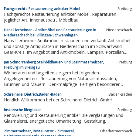
der für jedes Bauvorhaben die richtige...
Fachgerechte Restaurierung anktiker Möbel
Freiburg
Fachgerechte Restaurierung anktiker Möbel, Reparaturen
jeglicher Art, Innenausbau , Möbelbau
Hans Lierheimer - Antikmöbel und Restaurierungen in
Niedereschach
Niedereschach bei Villingen-Schwenningen
Hans Lierheimer Antikmöbel restauriert und verkauft Antikmöbel
und sonstige Antiquitäten in Niedereschach im Schwarzwald-
Baar-Kreis. Im Angebot sind Antikmöbeln, Lampen, Porzellan,
Uhren, Bilder und Kerzenleuchter
Jan Schnorrenberg Steinbildhauer- und Steinmetzmeister,
Freiburg
Freiburg im Breisgau
Wir beraten und begleiten sie gern bei folgenden
Angelegenheiten:- Restaurierung von Natursteinfassaden,
Brunnen und Mauern- Denkmalpfege- Fertigen besonderer
Grabmale- Steinbildhauerarbeiten aller Art- Objekte aus
Schreinerei Dietrich,Baden-Baden
Baden-Baden
Naturstein
Herzlich Willkommen bei der Schreinerei Dietrich GmbH
historische Bleigläser
Freiburg
Renovierung und Restaurierung antiker Bleiverglasungen und
Glasmalerei, energetische Umarbeitung, Gestaltung.
Zimmermeister, Restaurator - Zimmerei,
Oberharmersbach