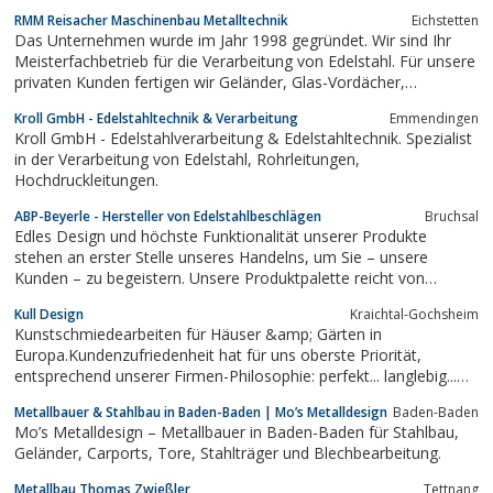
RMM Reisacher Maschinenbau Metalltechnik
Eichstetten
Das Unternehmen wurde im Jahr 1998 gegründet. Wir sind Ihr
Meisterfachbetrieb für die Verarbeitung von Edelstahl. Für unsere
privaten Kunden fertigen wir Geländer, Glas-Vordächer,
Wendeltreppen, Tisch- und Stuhlgestelle, Gartenmöbel,
Kroll GmbH - Edelstahltechnik & Verarbeitung
Emmendingen
Schwenkgrills und vieles mehr, der Fantasie sind (fast) keine
Kroll GmbH - Edelstahlverarbeitung & Edelstahltechnik. Spezialist
Grenzen gesetzt. Sie wollen das...
in der Verarbeitung von Edelstahl, Rohrleitungen,
Hochdruckleitungen.
ABP-Beyerle - Hersteller von Edelstahlbeschlägen
Bruchsal
Edles Design und höchste Funktionalität unserer Produkte
stehen an erster Stelle unseres Handelns, um Sie – unsere
Kunden – zu begeistern. Unsere Produktpalette reicht von
Schiebebeschlägen für Glas- und Holztüren, über Türgriffe und
Kull Design
Kraichtal-Gochsheim
Duschbeschläge bis hin zu Bibliotheksleitern und Tischgestellen.
Kunstschmiedearbeiten für Häuser &amp; Gärten in
Wir kombinieren...
Europa.Kundenzufriedenheit hat für uns oberste Priorität,
entsprechend unserer Firmen-Philosophie: perfekt... langlebig...
faszinierend... umgesetzt in fachliche Beratung mit
Metallbauer & Stahlbau in Baden-Baden | Mo’s Metalldesign
Baden-Baden
künstlerischem Entwurf und handwerklicher Ausführung. Unsere
Mo’s Metalldesign – Metallbauer in Baden-Baden für Stahlbau,
Metallgestalter, Schmiede und...
Geländer, Carports, Tore, Stahlträger und Blechbearbeitung.
Metallbau Thomas Zwießler
Tettnang