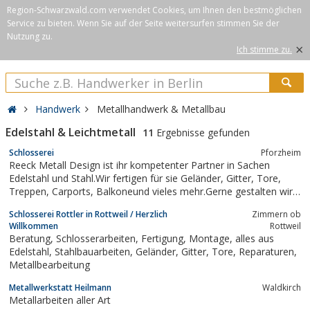
Region-Schwarzwald.com verwendet Cookies, um Ihnen den bestmöglichen
Service zu bieten. Wenn Sie auf der Seite weitersurfen stimmen Sie der
Nutzung zu.
×
Ich stimme zu.
Handwerk
Metallhandwerk & Metallbau
Edelstahl & Leichtmetall
11
Ergebnisse gefunden
Schlosserei
Pforzheim
Reeck Metall Design ist ihr kompetenter Partner in Sachen
Edelstahl und Stahl.Wir fertigen für sie Geländer, Gitter, Tore,
Treppen, Carports, Balkoneund vieles mehr.Gerne gestalten wir
mit ihnen gemeinsam ihr nächstes Projekt. Kontaktieren sie uns,
Schlosserei Rottler in Rottweil / Herzlich
Zimmern ob
und lassen sie sich ein kostenfreies Angebot erstellen.
Willkommen
Rottweil
Beratung, Schlosserarbeiten, Fertigung, Montage, alles aus
Edelstahl, Stahlbauarbeiten, Geländer, Gitter, Tore, Reparaturen,
Metallbearbeitung
Metallwerkstatt Heilmann
Waldkirch
Metallarbeiten aller Art