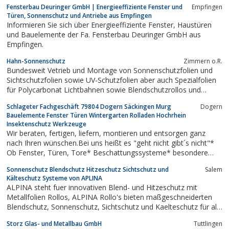
Fensterbau Deuringer GmbH | Energieeffiziente Fenster und
Empfingen
Türen, Sonnenschutz und Antriebe aus Empfingen
Informieren Sie sich über Energieeffiziente Fenster, Haustüren
und Bauelemente der Fa. Fensterbau Deuringer GmbH aus
Empfingen.
Hahn-Sonnenschutz
Zimmern o.R.
Bundesweit Vetrieb und Montage von Sonnenschutzfolien und
Sichtschutzfolien sowie UV-Schutzfolien aber auch Spezialfolien
für Polycarbonat Lichtbahnen sowie Blendschutzrollos und
Lamellen.In unserem Sonnenschutzfolie bzw. Sichtschutzfolie
Schlageter Fachgeschäft 79804 Dogern Säckingen Murg
Dogern
Shop finden Sie eine große Auswahl entsprechender Folien mit
Bauelemente Fenster Türen Wintergarten Rolladen Hochrhein
bis zu 10 Jahren Garantie vor. So...
Insektenschutz Werkzeuge
Wir beraten, fertigen, liefern, montieren und entsorgen ganz
nach Ihren wünschen.Bei uns heißt es "geht nicht gibt´s nicht"*
Ob Fenster, Türen, Tore* Beschattungssysteme* besondere
Farben* Überdachungen* oder, oder, oder ....Wir sind für Sie da,
Sonnenschutz Blendschutz Hitzeschutz Sichtschutz und
Salem
sprechen Sie uns einfach an.
Kälteschutz Systeme von APLINA
ALPINA steht fuer innovativen Blend- und Hitzeschutz mit
Metallfolien Rollos, ALPINA Rollo's bieten maßgeschneiderten
Blendschutz, Sonnenschutz, Sichtschutz und Kaelteschutz für alle
Glasflaechen
Storz Glas- und Metallbau GmbH
Tuttlingen