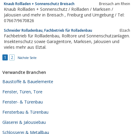
Knaub Rollladen + Sonnenschutz Breisach
Breisach am Rhein
angepasste Lösungen bieten.Zudem bieten wir Ihnen eine
Knaub Rollladen + Sonnenschutz / Rollladen / Markisen /
fachmännische Planung (bei Bedarf...
Jalousien und mehr in Breisach , Freiburg und Umgebung / Tel:
07667/9670826
Schneider Rolladenbau, Fachbetrieb für Rolladenbau
Elzach
Fachbetrieb für Rollladenbau, Rolltore und Sonnenschutzanlagen.
Insektenschutz sowie Garagentore, Markisen, Jalousien und
vieles mehr aus Elztal.
1
2
Nächste Seite
Verwandte Branchen
Baustoffe & Bauelemente
Fenster, Türen, Tore
Fenster- & Türenbau
Fensterbau & Türenbau
Glaserei & Jalousiebau
Schlosserei & Metallbau