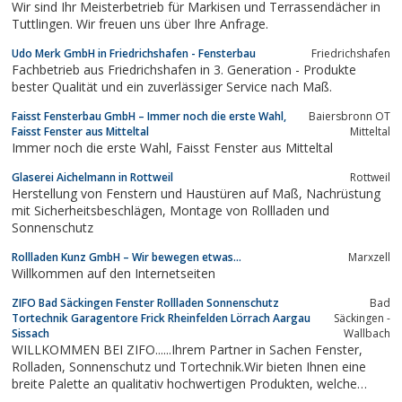
Wir sind Ihr Meisterbetrieb für Markisen und Terrassendächer in
Tuttlingen. Wir freuen uns über Ihre Anfrage.
Udo Merk GmbH in Friedrichshafen - Fensterbau
Friedrichshafen
Fachbetrieb aus Friedrichshafen in 3. Generation - Produkte
bester Qualität und ein zuverlässiger Service nach Maß.
Faisst Fensterbau GmbH – Immer noch die erste Wahl,
Baiersbronn OT
Faisst Fenster aus Mitteltal
Mitteltal
Immer noch die erste Wahl, Faisst Fenster aus Mitteltal
Glaserei Aichelmann in Rottweil
Rottweil
Herstellung von Fenstern und Haustüren auf Maß, Nachrüstung
mit Sicherheitsbeschlägen, Montage von Rollladen und
Sonnenschutz
Rollladen Kunz GmbH – Wir bewegen etwas…
Marxzell
Willkommen auf den Internetseiten
ZIFO Bad Säckingen Fenster Rollladen Sonnenschutz
Bad
Tortechnik Garagentore Frick Rheinfelden Lörrach Aargau
Säckingen -
Sissach
Wallbach
WILLKOMMEN BEI ZIFO......Ihrem Partner in Sachen Fenster,
Rolladen, Sonnenschutz und Tortechnik.Wir bieten Ihnen eine
breite Palette an qualitativ hochwertigen Produkten, welche
ansprechende und an die baulichen Gegebenheiten optimal