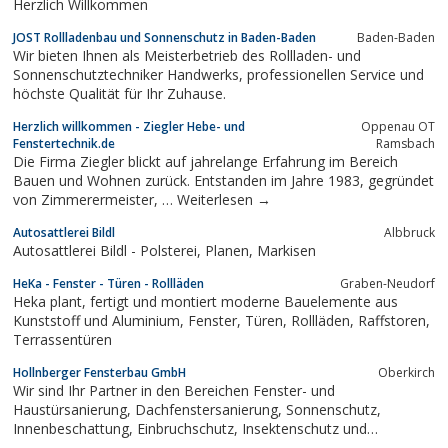
Herzlich Willkommen
JOST Rollladenbau und Sonnenschutz in Baden-Baden
Baden-Baden
Wir bieten Ihnen als Meisterbetrieb des Rollladen- und
Sonnenschutztechniker Handwerks, professionellen Service und
höchste Qualität für Ihr Zuhause.
Herzlich willkommen - Ziegler Hebe- und
Oppenau OT
Fenstertechnik.de
Ramsbach
Die Firma Ziegler blickt auf jahrelange Erfahrung im Bereich
Bauen und Wohnen zurück. Entstanden im Jahre 1983, gegründet
von Zimmerermeister, … Weiterlesen →
Autosattlerei Bildl
Albbruck
Autosattlerei Bildl - Polsterei, Planen, Markisen
HeKa - Fenster - Türen - Rollläden
Graben-Neudorf
Heka plant, fertigt und montiert moderne Bauelemente aus
Kunststoff und Aluminium, Fenster, Türen, Rollläden, Raffstoren,
Terrassentüren
Hollnberger Fensterbau GmbH
Oberkirch
Wir sind Ihr Partner in den Bereichen Fenster- und
Haustürsanierung, Dachfenstersanierung, Sonnenschutz,
Innenbeschattung, Einbruchschutz, Insektenschutz und
Reparaturdienst.