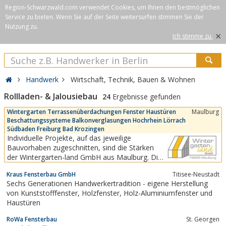
Region-Schwarzwald.com verwendet Cookies, um Ihnen den bestmöglichen
Service zu bieten. Wenn Sie auf der Seite weitersurfen stimmen Sie der
Nutzung zu.
×
Ich stimme zu.
Handwerk
Wirtschaft, Technik, Bauen & Wohnen
Rollladen- & Jalousiebau
24
Ergebnisse gefunden
Wintergarten Terrassenüberdachungen Fenster Haustüren
Maulburg
Beschattungssysteme Balkonverglasungen Hochrhein Lörrach
Südbaden Freiburg Bad Krozingen
Individuelle Projekte, auf das jeweilige
Bauvorhaben zugeschnitten, sind die Stärken
der Wintergarten-land GmbH aus Maulburg. Die
umfangreiche Ausstellung ist immer auf dem
Kraus Fensterbau GmbH
Titisee-Neustadt
neuesten Stand und umfasst mehrere
Sechs Generationen Handwerkertradition - eigene Herstellung
komplette Wintergärten, diverse
von Kunststofffenster, Holzfenster, Holz-Aluminiumfenster und
Terrassenüberdachungen, Glashäuser,
Haustüren
Lamellendächer sowie verschiedene...
RoWa Fensterbau
St. Georgen