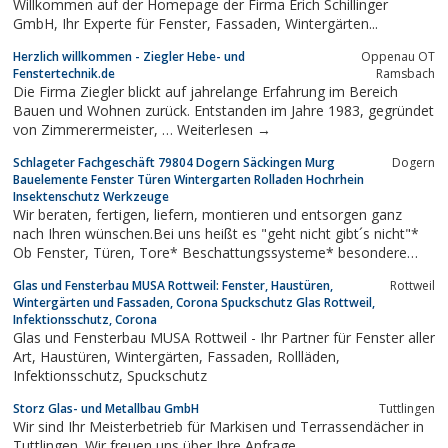
Willkommen auf der Homepage der Firma Erich Schillinger
GmbH, Ihr Experte für Fenster, Fassaden, Wintergärten...
Herzlich willkommen - Ziegler Hebe- und
Oppenau OT
Fenstertechnik.de
Ramsbach
Die Firma Ziegler blickt auf jahrelange Erfahrung im Bereich
Bauen und Wohnen zurück. Entstanden im Jahre 1983, gegründet
von Zimmerermeister, … Weiterlesen →
Schlageter Fachgeschäft 79804 Dogern Säckingen Murg
Dogern
Bauelemente Fenster Türen Wintergarten Rolladen Hochrhein
Insektenschutz Werkzeuge
Wir beraten, fertigen, liefern, montieren und entsorgen ganz
nach Ihren wünschen.Bei uns heißt es "geht nicht gibt´s nicht"*
Ob Fenster, Türen, Tore* Beschattungssysteme* besondere
Farben* Überdachungen* oder, oder, oder ....Wir sind für Sie da,
Glas und Fensterbau MUSA Rottweil: Fenster, Haustüren,
Rottweil
sprechen Sie uns einfach an.
Wintergärten und Fassaden, Corona Spuckschutz Glas Rottweil,
Infektionsschutz, Corona
Glas und Fensterbau MUSA Rottweil - Ihr Partner für Fenster aller
Art, Haustüren, Wintergärten, Fassaden, Rollläden,
Infektionsschutz, Spuckschutz
Storz Glas- und Metallbau GmbH
Tuttlingen
Wir sind Ihr Meisterbetrieb für Markisen und Terrassendächer in
Tuttlingen. Wir freuen uns über Ihre Anfrage.