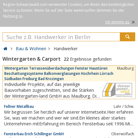
Region-Schwarzwald.com verwendet Cookies, um Ihnen den bestmöglichen
Service zu bieten. Wenn Sie auf der Seite weitersurfen stimmen Sie der
Nutzung zu.
×
Ich stimme zu.
Bau & Wohnen
Handwerker
Wintergarten & Carport
22
Ergebnisse gefunden
Wintergarten Terrassenüberdachungen Fenster Haustüren
Maulburg
Beschattungssysteme Balkonverglasungen Hochrhein Lörrach
Südbaden Freiburg Bad Krozingen
Individuelle Projekte, auf das jeweilige
Bauvorhaben zugeschnitten, sind die Stärken
der Wintergarten-land GmbH aus Maulburg. Die
umfangreiche Ausstellung ist immer auf dem
Fellner Metallbau
Lahr / Schw.
neuesten Stand und umfasst mehrere
Wir begrüssen Sie herzlich auf unserer Internetseite.Hier erfahren
komplette Wintergärten, diverse
Sie, was wir machen und wer wir sind.Ein kleines aber starkes
Terrassenüberdachungen, Glashäuser,
Unternehmen mitErfahrung im Bereich Fensterbau seit 1996:Mit
Lamellendächer sowie verschiedene...
viel Kompetenz und Erfahrung in der Herstellung undMontage
Fensterbau Erich Schillinger GmbH
Oberwolfach
von Fenstern, Glasfasaden, Wintergärten oderHaustüren aus...