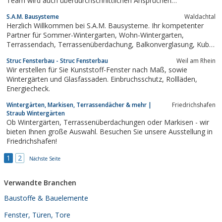
Team wird auch überdurchschnittlichen Ansprüchen
gerecht.Technisches Know-How, handwerkliches Können und die
S.A.M. Bausysteme
Waldachtal
Verwendung ausgewählter Materialien gewährleisten
Herzlich Willkommen bei S.A.M. Bausysteme. Ihr kompetenter
IhnenSpitzenqualität am Bau. Mit Willmann...
Partner für Sommer-Wintergarten, Wohn-Wintergarten,
Terrassendach, Terrassenüberdachung, Balkonverglasung, Kubo
Flachdach, Lamellendach, Unterbausysteme, Sonnenschutz und
Struc Fensterbau - Struc Fensterbau
Weil am Rhein
Zubehör.
Wir erstellen für Sie Kunststoff-Fenster nach Maß, sowie
Wintergärten und Glasfassaden. Einbruchsschutz, Rollläden,
Energiecheck.
Wintergärten, Markisen, Terrassendächer & mehr |
Friedrichshafen
Straub Wintergärten
Ob Wintergärten, Terrassenüberdachungen oder Markisen - wir
bieten Ihnen große Auswahl. Besuchen Sie unsere Ausstellung in
Friedrichshafen!
1
2
Nächste Seite
Verwandte Branchen
Baustoffe & Bauelemente
Fenster, Türen, Tore