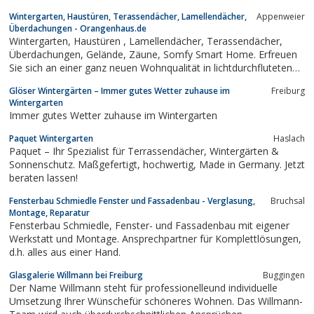
Wintergarten, Haustüren, Terassendächer, Lamellendächer,
Appenweier
Überdachungen - Orangenhaus.de
Wintergarten, Haustüren , Lamellendächer, Terassendächer,
Überdachungen, Gelände, Zäune, Somfy Smart Home. Erfreuen
Sie sich an einer ganz neuen Wohnqualität in lichtdurchfluteten
Räumen, die Ihnen die Natur näher bringen. Mit uns verwirklichen
Glöser Wintergärten – Immer gutes Wetter zuhause im
Freiburg
Sie Ihren Traum vom eigenen Wohnwintergarten.
Wintergarten
Immer gutes Wetter zuhause im Wintergarten
Paquet Wintergarten
Haslach
Paquet – Ihr Spezialist für Terrassendächer, Wintergärten &
Sonnenschutz. Maßgefertigt, hochwertig, Made in Germany. Jetzt
beraten lassen!
Fensterbau Schmiedle Fenster und Fassadenbau - Verglasung,
Bruchsal
Montage, Reparatur
Fensterbau Schmiedle, Fenster- und Fassadenbau mit eigener
Werkstatt und Montage. Ansprechpartner für Komplettlösungen,
d.h. alles aus einer Hand.
Glasgalerie Willmann bei Freiburg
Buggingen
Der Name Willmann steht für professionelleund individuelle
Umsetzung Ihrer Wünschefür schöneres Wohnen. Das Willmann-