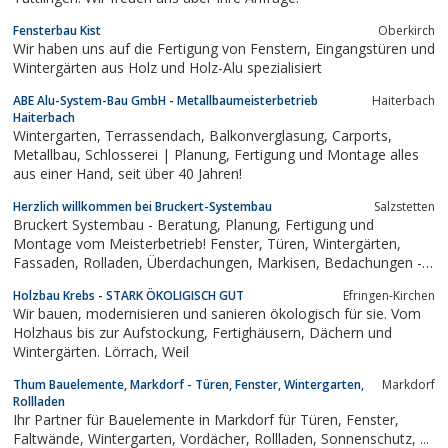
Fensterbau Kist
Oberkirch
Wir haben uns auf die Fertigung von Fenstern, Eingangstüren und
Wintergärten aus Holz und Holz-Alu spezialisiert
ABE Alu-System-Bau GmbH - Metallbaumeisterbetrieb
Haiterbach
Haiterbach
Wintergarten, Terrassendach, Balkonverglasung, Carports,
Metallbau, Schlosserei | Planung, Fertigung und Montage alles
aus einer Hand, seit über 40 Jahren!
Herzlich willkommen bei Bruckert-Systembau
Salzstetten
Bruckert Systembau - Beratung, Planung, Fertigung und
Montage vom Meisterbetrieb! Fenster, Türen, Wintergärten,
Fassaden, Rolladen, Überdachungen, Markisen, Bedachungen -
wir bauen mit System.
Holzbau Krebs - STARK ÖKOLIGISCH GUT
Efringen-Kirchen
Wir bauen, modernisieren und sanieren ökologisch für sie. Vom
Holzhaus bis zur Aufstockung, Fertighäusern, Dächern und
Wintergärten. Lörrach, Weil
Thum Bauelemente, Markdorf - Türen, Fenster, Wintergarten,
Markdorf
Rollladen
Ihr Partner für Bauelemente in Markdorf für Türen, Fenster,
Faltwände, Wintergarten, Vordächer, Rollladen, Sonnenschutz, ...