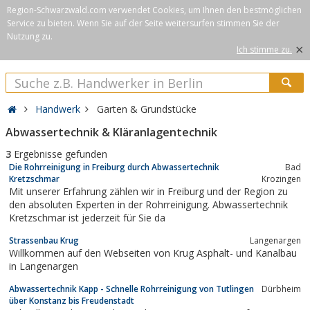
Region-Schwarzwald.com verwendet Cookies, um Ihnen den bestmöglichen
Service zu bieten. Wenn Sie auf der Seite weitersurfen stimmen Sie der
Nutzung zu.
×
Ich stimme zu.
Handwerk
Garten & Grundstücke
Abwassertechnik & Kläranlagentechnik
3
Ergebnisse gefunden
Die Rohrreinigung in Freiburg durch Abwassertechnik
Bad
Kretzschmar
Krozingen
Mit unserer Erfahrung zählen wir in Freiburg und der Region zu
den absoluten Experten in der Rohrreinigung. Abwassertechnik
Kretzschmar ist jederzeit für Sie da
Strassenbau Krug
Langenargen
Willkommen auf den Webseiten von Krug Asphalt- und Kanalbau
in Langenargen
Abwassertechnik Kapp - Schnelle Rohrreinigung von Tutlingen
Dürbheim
über Konstanz bis Freudenstadt