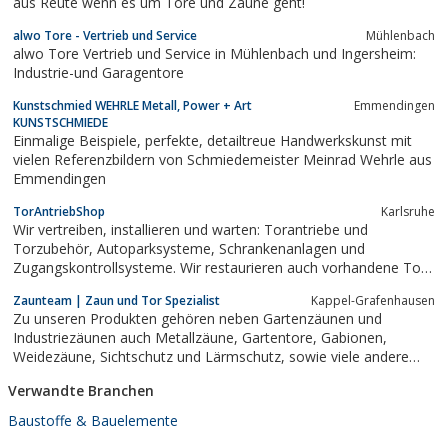
aus Reute wenn es um Tore und Zäune geht!
alwo Tore - Vertrieb und Service
Mühlenbach
alwo Tore Vertrieb und Service in Mühlenbach und Ingersheim:
Industrie-und Garagentore
Kunstschmied WEHRLE Metall, Power + Art
Emmendingen
KUNSTSCHMIEDE
Einmalige Beispiele, perfekte, detailtreue Handwerkskunst mit
vielen Referenzbildern von Schmiedemeister Meinrad Wehrle aus
Emmendingen
TorAntriebShop
Karlsruhe
Wir vertreiben, installieren und warten: Torantriebe und
Torzubehör, Autoparksysteme, Schrankenanlagen und
Zugangskontrollsysteme. Wir restaurieren auch vorhandene Tore
und rüsten Sie auf Elektroantrieb auf.
Zaunteam | Zaun und Tor Spezialist
Kappel-Grafenhausen
Zu unseren Produkten gehören neben Gartenzäunen und
Industriezäunen auch Metallzäune, Gartentore, Gabionen,
Weidezäune, Sichtschutz und Lärmschutz, sowie viele andere
Zäune und Tore.
Verwandte Branchen
Baustoffe & Bauelemente