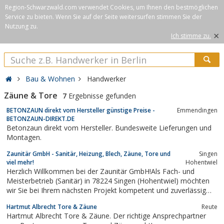
Region-Schwarzwald.com verwendet Cookies, um Ihnen den bestmöglichen
Service zu bieten. Wenn Sie auf der Seite weitersurfen stimmen Sie der
Nutzung zu.
×
Ich stimme zu.
Bau & Wohnen
Handwerker
Zäune & Tore
7
Ergebnisse gefunden
BETONZAUN direkt vom Hersteller günstige Preise -
Emmendingen
BETONZAUN-DIREKT.DE
Betonzaun direkt vom Hersteller. Bundesweite Lieferungen und
Montagen.
Zaunitär GmbH - Sanitär, Heizung, Blech, Zäune, Tore und
Singen
viel mehr!
Hohentwiel
Herzlich Willkommen bei der Zaunitär GmbH!Als Fach- und
Meisterbetrieb (Sanitär) in 78224 Singen (Hohentwiel) möchten
wir Sie bei Ihrem nächsten Projekt kompetent und zuverlässig
begleiten, damit Ihr Zuhause zu einer Wolfühloase wird.
Hartmut Albrecht Tore & Zäune
Reute
Jahrelange Erfahrungen zeichnen unsere Leistungen aus. Sowohl
Hartmut Albrecht Tore & Zäune. Der richtige Ansprechpartner
im Sanitär- als auch im...