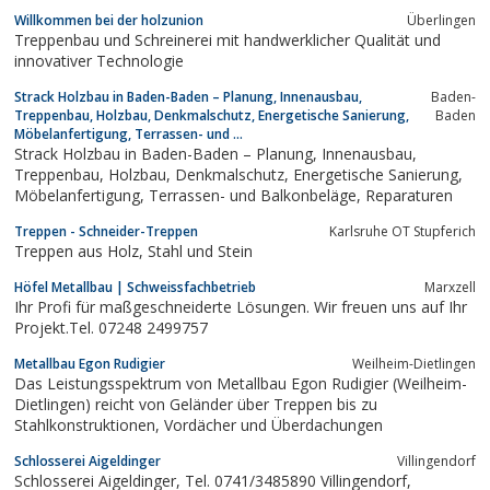
Willkommen bei der holzunion
Überlingen
Treppenbau und Schreinerei mit handwerklicher Qualität und
innovativer Technologie
Strack Holzbau in Baden-Baden – Planung, Innenausbau,
Baden-
Treppenbau, Holzbau, Denkmalschutz, Energetische Sanierung,
Baden
Möbelanfertigung, Terrassen- und ...
Strack Holzbau in Baden-Baden – Planung, Innenausbau,
Treppenbau, Holzbau, Denkmalschutz, Energetische Sanierung,
Möbelanfertigung, Terrassen- und Balkonbeläge, Reparaturen
Treppen - Schneider-Treppen
Karlsruhe OT Stupferich
Treppen aus Holz, Stahl und Stein
Höfel Metallbau | Schweissfachbetrieb
Marxzell
Ihr Profi für maßgeschneiderte Lösungen. Wir freuen uns auf Ihr
Projekt.Tel. 07248 2499757
Metallbau Egon Rudigier
Weilheim-Dietlingen
Das Leistungsspektrum von Metallbau Egon Rudigier (Weilheim-
Dietlingen) reicht von Geländer über Treppen bis zu
Stahlkonstruktionen, Vordächer und Überdachungen
Schlosserei Aigeldinger
Villingendorf
Schlosserei Aigeldinger, Tel. 0741/3485890 Villingendorf,