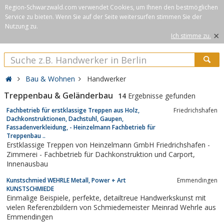
Region-Schwarzwald.com verwendet Cookies, um Ihnen den bestmöglichen
Service zu bieten. Wenn Sie auf der Seite weitersurfen stimmen Sie der
Nutzung zu.
×
Ich stimme zu.
Bau & Wohnen
Handwerker
Treppenbau & Geländerbau
14
Ergebnisse gefunden
Fachbetrieb für erstklassige Treppen aus Holz,
Friedrichshafen
Dachkonstruktionen, Dachstuhl, Gaupen,
Fassadenverkleidung, - Heinzelmann Fachbetrieb für
Treppenbau ..
Erstklassige Treppen von Heinzelmann GmbH Friedrichshafen -
Zimmerei - Fachbetrieb für Dachkonstruktion und Carport,
Innenausbau
Kunstschmied WEHRLE Metall, Power + Art
Emmendingen
KUNSTSCHMIEDE
Einmalige Beispiele, perfekte, detailtreue Handwerkskunst mit
vielen Referenzbildern von Schmiedemeister Meinrad Wehrle aus
Emmendingen