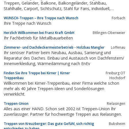
Treppen, Geländer, Balkone, Balkongeländer, Stahlbau,
Stahlhalle, Carport, Sichtschutz, Stahl für Fans, individuell,
Serienteile, Einzelanfertigung, Schlosser, LKW mit Kran,
WUNSCH-Treppen – Ihre Treppe nach Wunsch
Forbach
Sonderanfertigungen, EN 1090 zertifiziert, Montage, Rottweil,
Ihre Treppe nach Wunsch
Weil Qualität...
Herzlich Willkommen bei Franz Kraft GmbH
Ettlingen-Oberweier
Ihr Fachbetrieb für Metallbauarbeiten
Zimmerer- und Dachdeckermeisterbetrieb - Holzbau Mangler
Loffenau
Ihr seriöser Partner beim Neubau, Ausbau, Sanierung und
Reparatur des Daches. Einbau und Austausch von Dachfenstern/
Innenverkleidung, Wärmedämmung nach EnEv
Finden Sie ihre Treppe bei Kirner | Kirner
Freiburg OT
Treppenbau
Hochdorf
Willkommen bei Kirner-Treppenbau, einer Firma welche schon
mehr als 40 Jahre Treppen-Ideen und Sonderlösungen
verwirklicht.
Treppen-Union
Rielasingen
Alles aus einer HAND. Schon seit 2002 ist Treppen-Union Ihr
zuverlässiger. Partner für hochwertige Treppen aus Rielasingen.
Treppen von Kreuzberger: Das gute Gefühl, sich richtig
Bubsheim
entschieden zu haben…