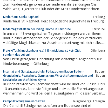
Zum Kindernetz gehören unter anderem die Sendungen Olis
Wilde Welt, Tigerenten Club oder die Minitz Kindernachrichten.
Seit seinem Start 1997 gehört zum Kindernetz auch eine
Kinderhaus Sankt Raphael
Freiburg
Community.
Kinderhaus St. Raphael, Heilpädagogische Jugendhilfe in Freiburg
Kindertagesstätten der Evang. Kirche in Karlsruhe
Karlsruhe
In unseren 48 evangelischen Tageseinrichtungen werden ihrem
Kind in einer Atmosphäre der Geborgenheit und des Vertrauens
vielfältige Möglichkeiten zur Auseinandersetzung mit sich selbst
und seiner Umwelt geboten. Es lernt Kinder verschiedener
Freie KiTa Schneckenhaus e.V. | Entwicklung ist kein Ziel,
Offenburg
gesellschaftlicher Gruppen und Nationalitäten kennen.
sondern das Leben!
Von Eltern getragene Einrichtung mit vielfältigen Angeboten zur
Kinderbetreuung in Offenburg
Internat und Ganztagesschule: Pädagogium Baden-Baden -
Baden-
Grundschule, Realschule, Gymnasium, Wirtschaftsgymnasium und
Baden
Sozialwissenschaftliches Gymn
In einer intakten Schulgemeinschaft wird Ihr Kind von Klasse 1 bis
13 unterrichtet, kann vielfältige und individuelle Freizeitangebote
wahrnehmen und wird bei den Hausaufgaben im Klassenverband
betreut.
Camphill Schulgemeinschaften
Heiligenberg OT Steigen
Die Camphill Schulgemeinschaften am Bodensee sind ein