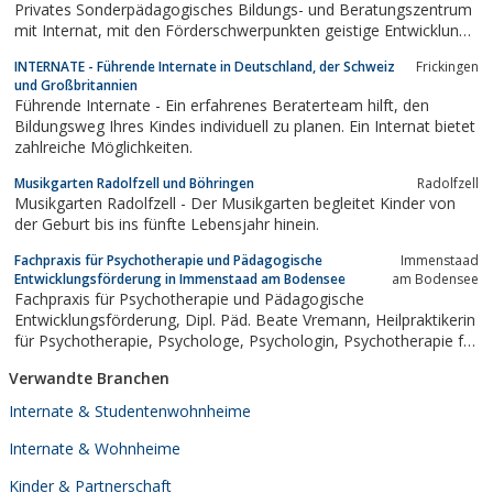
Privates Sonderpädagogisches Bildungs- und Beratungszentrum
mit Internat, mit den Förderschwerpunkten geistige Entwicklung
sowie körperliche und motorische Entwicklung
INTERNATE - Führende Internate in Deutschland, der Schweiz
Frickingen
und Großbritannien
Führende Internate - Ein erfahrenes Beraterteam hilft, den
Bildungsweg Ihres Kindes individuell zu planen. Ein Internat bietet
zahlreiche Möglichkeiten.
Musikgarten Radolfzell und Böhringen
Radolfzell
Musikgarten Radolfzell - Der Musikgarten begleitet Kinder von
der Geburt bis ins fünfte Lebensjahr hinein.
Fachpraxis für Psychotherapie und Pädagogische
Immenstaad
Entwicklungsförderung in Immenstaad am Bodensee
am Bodensee
Fachpraxis für Psychotherapie und Pädagogische
Entwicklungsförderung, Dipl. Päd. Beate Vremann, Heilpraktikerin
für Psychotherapie, Psychologe, Psychologin, Psychotherapie für
Kinder, Jugendliche und Erwachsene, person-zentrierte
Verwandte Branchen
Psychotherapie, Gesprächstherapie, Immenstaad am Bodensee,
Normannenweg 38, Tel....
Internate & Studentenwohnheime
Internate & Wohnheime
Kinder & Partnerschaft