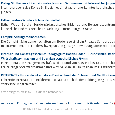
Kolleg St. Blasien - Internationales Jesuiten-Gymnasium mit Internat für Jun
Internetpräsenz des Kolleg St. Blasien e. V. - staatlich anerkanntes katholisc
Jungen
Esther-Weber-Schule - Schule der Vielfalt
Esther-Weber-Schule - Sonderpädagogisches Bildungs- und Beratungszentrum
körperliche und motorische Entwicklung - Emmendingen Wasser
Camphill Schulgemeinschaften
Die Camphill Schulgemeinschaften am Bodensee sind ein Privates Sonderpäd
mit Internat, mit den Förderschwerpunkten geistige Entwicklung sowie kör
Internat und Ganztagesschule: Pädagogium Baden-Baden - Grundschule, Real
Wirtschaftsgymnasium und Sozialwissenschaftliches Gymn
In einer intakten Schulgemeinschaft wird Ihr Kind von Klasse 1 bis 13 unterrichtet, kann vielfältige und individu
Freizeitangebote wahrnehmen und wird bei den Hausaufgaben im Klassenverb
INTERNATE - Führende Internate in Deutschland, der Schweiz und Großbritann
Führende Internate - Ein erfahrenes Beraterteam hilft, den Bildungsweg Ihres Kindes individuell zu planen. Ein Internat bietet
zahlreiche Möglichkeiten.
Diese Anfrage wurde in 0,01 Sekunden beantwortet.
s anmelden
•
Eintrag bearbeiten
•
Informationen
•
Impressum
•
Kritik oder Ideen?
•
© 1998 - 2026 Wirtschaftsnetz axxus • Alle Rechte vorbehalten