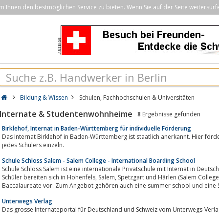
Ihnen den bestmöglichen Service zu bieten. Wenn Sie auf der Seite weitersurf
Bildung & Wissen
Schulen, Fachhochschulen & Universitäten
Internate & Studentenwohnheime
8
Ergebnisse gefunden
Birklehof, Internat in Baden-Württemberg für individuelle Förderung
Das Internat Birklehof in Baden-Württemberg ist staatlich anerkannt. Hier fö
jedes Schülers einzeln.
Schule Schloss Salem - Salem College - International Boarding School
Schule Schloss Salem ist eine internationale Privatschule mit Internat in Deutschland, 1920 von Kurt Hahn mitbegrü
Schüler bereiten sich in Hohenfels, Salem, Spetzgart und Härlen (Salem College) auf das Abitur oder das International
Baccalaureate vor. Zum Angebot gehören auch eine summer school und eine 
Unterwegs Verlag
Das grosse Internateportal für Deutschland und Schweiz vom Unterwegs-Verla