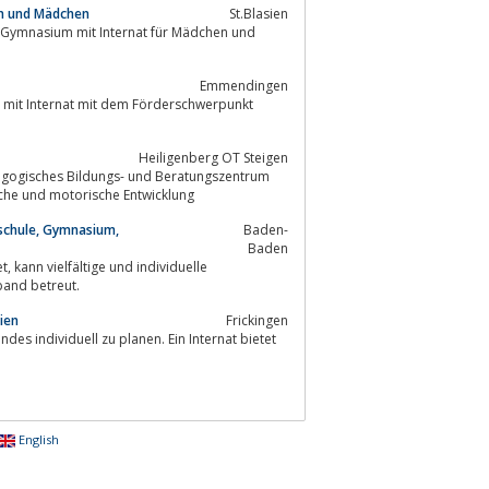
gen und Mädchen
St.Blasien
hes Gymnasium mit Internat für Mädchen und
Emmendingen
 mit Internat mit dem Förderschwerpunkt
Heiligenberg OT Steigen
agogisches Bildungs- und Beratungszentrum
perliche und motorische Entwicklung
schule, Gymnasium,
Baden-
Baden
elle
and betreut.
ien
Frickingen
English