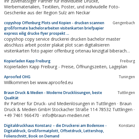
Ihr zuverlässiger Partner für individuelle Drucke,
Werbematerialien, Textilien, Poster, und indiviudelle Foto-
Geschenke aus der Region Sulz am Neckar
copyshop Offenburg Plots und Kopien - drucken scannen
Gengenbach
großformate bachelorarbeiten visitenkarten briefpapier
express eilig drucke flyer prospekt ...
copyshop copy service druckerei drucken bachelor master
abschluss arbeit poster plakat plot scan digitalisieren
visitenkarten foto papier offenburg ortenau kinzigtal biberach
haslach hausach nordrach durbach friesenheim schutterwald kehl
Kopierladen Kapp Freiburg
Freiburg
cad technische zeichnungen farb- schwarzweiß kopien
Kopierladen Kapp Freiburg - Preise, Öffnungszeiten, Lageplan
großformate laminieren briefpapier...
Aproofed OHG
Tuningen
Willkommen bei www.aproofed.eu
Braun Druck & Medien - Moderne Drucklösungen, beste
Tuttlingen
Qualität
Ihr Partner für Druck- und Medienlösungen in Tuttlingen · Braun
Druck & Medien GmbH Stockacher Straße 114 78532 Tuttlingen ·
+49 7461 966470 · info@braun-medien.net
Digitaldruckhaus Konstanz – die Druckerei am Bodensee -
Konstanz
Digitaldruck, Großformatplott, Offsetdruck, Lettershop,
Folienschnitt, Book on Demand