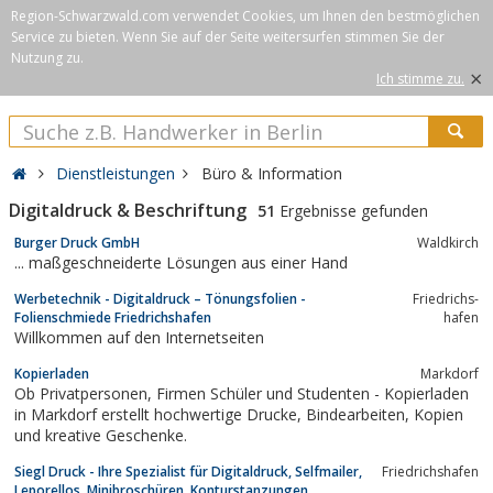
Region-Schwarzwald.com verwendet Cookies, um Ihnen den bestmöglichen
Service zu bieten. Wenn Sie auf der Seite weitersurfen stimmen Sie der
Nutzung zu.
×
Ich stimme zu.
Dienstleistungen
Büro & Information
Digitaldruck & Beschriftung
51
Ergebnisse gefunden
Burger Druck GmbH
Waldkirch
... maßgeschneiderte Lösungen aus einer Hand
Werbetechnik - Digitaldruck – Tönungsfolien -
Fried­richs­
Folienschmiede Friedrichshafen
ha­fen
Willkommen auf den Internetseiten
Kopierladen
Markdorf
Ob Privatpersonen, Firmen Schüler und Studenten - Kopierladen
in Markdorf erstellt hochwertige Drucke, Bindearbeiten, Kopien
und kreative Geschenke.
Siegl Druck - Ihre Spezialist für Digitaldruck, Selfmailer,
Friedrichshafen
Leporellos, Minibroschüren, Konturstanzungen,