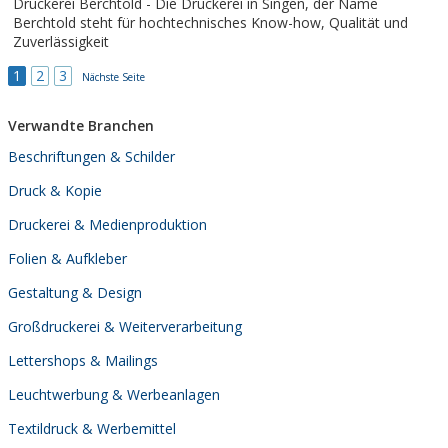
Druckerei Berchtold - Die Druckerei in Singen, der Name
unserem großen...
Berchtold steht für hochtechnisches Know-how, Qualität und
Zuverlässigkeit
1
2
3
Nächste Seite
Verwandte Branchen
Beschriftungen & Schilder
Druck & Kopie
Druckerei & Medienproduktion
Folien & Aufkleber
Gestaltung & Design
Großdruckerei & Weiterverarbeitung
Lettershops & Mailings
Leuchtwerbung & Werbeanlagen
Textildruck & Werbemittel