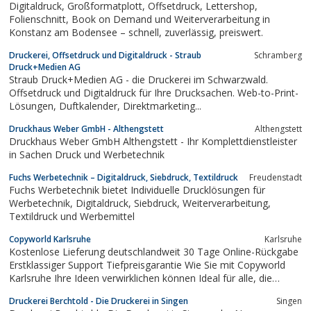
Digitaldruck, Großformatplott, Offsetdruck, Lettershop,
Folienschnitt, Book on Demand und Weiterverarbeitung in
Konstanz am Bodensee – schnell, zuverlässig, preiswert.
Druckerei, Offsetdruck und Digitaldruck - Straub
Schramberg
Druck+Medien AG
Straub Druck+Medien AG - die Druckerei im Schwarzwald.
Offsetdruck und Digitaldruck für Ihre Drucksachen. Web-to-Print-
Lösungen, Duftkalender, Direktmarketing...
Druckhaus Weber GmbH - Althengstett
Althengstett
Druckhaus Weber GmbH Althengstett - Ihr Komplettdienstleister
in Sachen Druck und Werbetechnik
Fuchs Werbetechnik – Digitaldruck, Siebdruck, Textildruck
Freudenstadt
Fuchs Werbetechnik bietet Individuelle Drucklösungen für
Werbetechnik, Digitaldruck, Siebdruck, Weiterverarbeitung,
Textildruck und Werbemittel
Copyworld Karlsruhe
Karlsruhe
Kostenlose Lieferung deutschlandweit 30 Tage Online-Rückgabe
Erstklassiger Support Tiefpreisgarantie Wie Sie mit Copyworld
Karlsruhe Ihre Ideen verwirklichen können Ideal für alle, die
Komplexität hassen, aber Ergebnisse wollen. Wählen Sie Ihr
Druckerei Berchtold - Die Druckerei in Singen
Singen
Produkt Von T-Shirts bis hin zu Tragetaschen: Wählen Sie aus