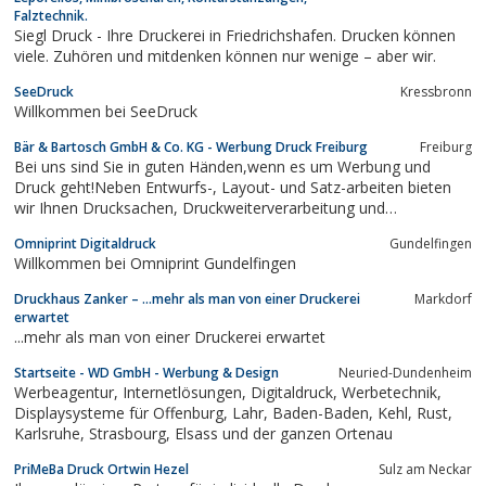
Falztechnik.
Siegl Druck - Ihre Druckerei in Friedrichshafen. Drucken können
viele. Zuhören und mitdenken können nur wenige – aber wir.
SeeDruck
Kressbronn
Willkommen bei SeeDruck
Bär & Bartosch GmbH & Co. KG - Werbung Druck Freiburg
Freiburg
Bei uns sind Sie in guten Händen,wenn es um Werbung und
Druck geht!Neben Entwurfs-, Layout- und Satz-arbeiten bieten
wir Ihnen Drucksachen, Druckweiterverarbeitung und
Spezialverarbeitung an.Überzeugen Sie sich auf unserer
Omniprint Digitaldruck
Gundelfingen
Hompage.Fragen Sie jederzeit unverbindlich an oder vereinbaren
Willkommen bei Omniprint Gundelfingen
Sie einen Termin mit uns - Ihre...
Druckhaus Zanker – …mehr als man von einer Druckerei
Markdorf
erwartet
...mehr als man von einer Druckerei erwartet
Startseite - WD GmbH - Werbung & Design
Neuried-Dundenheim
Werbeagentur, Internetlösungen, Digitaldruck, Werbetechnik,
Displaysysteme für Offenburg, Lahr, Baden-Baden, Kehl, Rust,
Karlsruhe, Strasbourg, Elsass und der ganzen Ortenau
PriMeBa Druck Ortwin Hezel
Sulz am Neckar