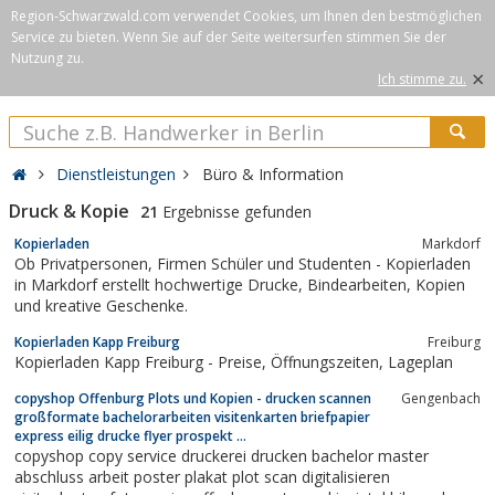
Region-Schwarzwald.com verwendet Cookies, um Ihnen den bestmöglichen
Service zu bieten. Wenn Sie auf der Seite weitersurfen stimmen Sie der
Nutzung zu.
×
Ich stimme zu.
Dienstleistungen
Büro & Information
Druck & Kopie
21
Ergebnisse gefunden
Kopierladen
Markdorf
Ob Privatpersonen, Firmen Schüler und Studenten - Kopierladen
in Markdorf erstellt hochwertige Drucke, Bindearbeiten, Kopien
und kreative Geschenke.
Kopierladen Kapp Freiburg
Freiburg
Kopierladen Kapp Freiburg - Preise, Öffnungszeiten, Lageplan
copyshop Offenburg Plots und Kopien - drucken scannen
Gengenbach
großformate bachelorarbeiten visitenkarten briefpapier
express eilig drucke flyer prospekt ...
copyshop copy service druckerei drucken bachelor master
abschluss arbeit poster plakat plot scan digitalisieren