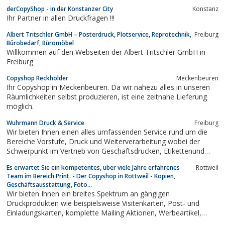
derCopyShop - in der Konstanzer City
Konstanz
Ihr Partner in allen Druckfragen !!!
Albert Tritschler GmbH – Posterdruck, Plotservice, Reprotechnik,
Freiburg
Bürobedarf, Büromöbel
Willkommen auf den Webseiten der Albert Tritschler GmbH in
Freiburg
Copyshop Reckholder
Meckenbeuren
Ihr Copyshop in Meckenbeuren. Da wir nahezu alles in unseren
Räumlichkeiten selbst produzieren, ist eine zeitnahe Lieferung
möglich.
Wuhrmann Druck & Service
Freiburg
Wir bieten Ihnen einen alles umfassenden Service rund um die
Bereiche Vorstufe, Druck und Weiterverarbeitung wobei der
Schwerpunkt im Vertrieb von Geschäftsdrucken, Etikettenund
Akzidenzen liegt.
Es erwartet Sie ein kompetentes, über viele Jahre erfahrenes
Rottweil
Team im Bereich Print. - Der Copyshop in Rottweil - Kopien,
Geschäftsausstattung, Foto...
Wir bieten Ihnen ein breites Spektrum an gängigen
Druckprodukten wie beispielsweise Visitenkarten, Post- und
Einladungskarten, komplette Mailing Aktionen, Werbeartikel,
Flyer aber auch CD/DVD-Bocklets oder Broschüren inkl. deren