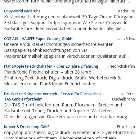
visitenkarten foto papier offenburg ortenau kinzigtal biberach
haslach hausach nordrach durbach friesenheim schutterwald kehl
Copyworld Karlsruhe
Karlsruhe
cad technische zeichnungen farb- schwarzweiß kopien
Kostenlose Lieferung deutschlandweit 30 Tage Online-Rückgabe
großformate laminieren briefpapier...
Erstklassiger Support Tiefpreisgarantie Wie Sie mit Copyworld
Karlsruhe Ihre Ideen verwirklichen können Ideal für alle, die
Komplexität hassen, aber Ergebnisse wollen. Wählen Sie Ihr
CORVUS - HAUFFE Paper Coating GmbH
Lahr/Schw.
Produkt Von T-Shirts bis hin zu Tragetaschen: Wählen Sie aus
Unsere ProdukteBeschichtungen sicherheitsrelevanter
unserem großen...
BasispapiereLohnbeschichtungen von SD
PapierenEinmalkohlepapiere in verschiedenen Qualitäten auf
Rolle undin BogenHanddurchschreibpapiere und
Plan&Kopie Friedrichshafen – über 20 Jahre Erfahrung
Friedrichshafen
Kassenblockpapieremechan. Durchschreibpapiere in
Plan&Kopie Friedrichshafen – über 20 Jahre
verschiedenen FarbenKopierpapiere für Schneid- und
Erfahrung.Textildruck, Digitaldruck, Grafik, Werbetechnik &
Stanzformenabdrücke...
Messeservice bei Plan&Kopie Friedrichshafen.
Drucker und Kopierer Vertrieb - Service für Bürotechnik -
Niefern-
TAS GmbH Pforzheim
Öschelbronn
Die TAS GmbH beliefert den Raum Pforzheim, Bretten und
Karlsruhe mit Toner, Drucker und Kopierer. Wir bieten
Dienstleistungen wie Druckerreparaturen und die reduzierung
von Feinstaub in Ihrem Büro.
Kopier & Druckshop GdbR
Pforzheim
copyshop pforzheim, digitaldruck, werbetechnik, Flyer Pforzheim,
Diplomarbeiten Pforzheim, Bachelorarbeiten Pforzheim,