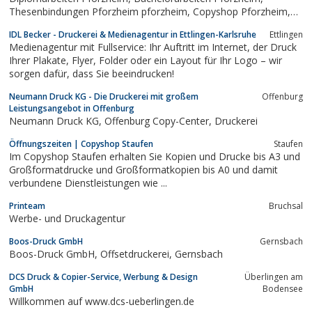
Thesenbindungen Pforzheim pforzheim, Copyshop Pforzheim,
druckshop.Kopien Pforzheim, Werbewerkstatt, Werbetechnik,
IDL Becker - Druckerei & Medienagentur in Ettlingen-Karlsruhe
Ettlingen
Digitalprint, Digitaldruck, Kopien, kopieren, Kopie, Plakate
Medienagentur mit Fullservice: Ihr Auftritt im Internet, der Druck
Pforzheim, Poster Pforzheim,...
Ihrer Plakate, Flyer, Folder oder ein Layout für Ihr Logo – wir
sorgen dafür, dass Sie beeindrucken!
Neumann Druck KG - Die Druckerei mit großem
Offenburg
Leistungsangebot in Offenburg
Neumann Druck KG, Offenburg Copy-Center, Druckerei
Öffnungszeiten | Copyshop Staufen
Staufen
Im Copyshop Staufen erhalten Sie Kopien und Drucke bis A3 und
Großformatdrucke und Großformatkopien bis A0 und damit
verbundene Dienstleistungen wie ...
Printeam
Bruchsal
Werbe- und Druckagentur
Boos-Druck GmbH
Gernsbach
Boos-Druck GmbH, Offsetdruckerei, Gernsbach
DCS Druck & Copier-Service, Werbung & Design
Überlingen am
GmbH
Bodensee
Willkommen auf www.dcs-ueberlingen.de