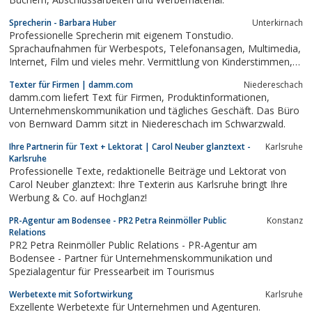
Sprecherin - Barbara Huber
Unterkirnach
Professionelle Sprecherin mit eigenem Tonstudio.
Sprachaufnahmen für Werbespots, Telefonansagen, Multimedia,
Internet, Film und vieles mehr. Vermittlung von Kinderstimmen,
Kindersprechern, Sprecherkinder. Sprachaufnahmen weltweit, live
Texter für Firmen | damm.com
Niedereschach
und in Echtzeit durch ISDN Codecs Musiktaxi und Aptx.
damm.com liefert Text für Firmen, Produktinformationen,
Unternehmenskommunikation und tägliches Geschäft. Das Büro
von Bernward Damm sitzt in Niedereschach im Schwarzwald.
Ihre Partnerin für Text + Lektorat | Carol Neuber glanztext -
Karlsruhe
Karlsruhe
Professionelle Texte, redaktionelle Beiträge und Lektorat von
Carol Neuber glanztext: Ihre Texterin aus Karlsruhe bringt Ihre
Werbung & Co. auf Hochglanz!
PR-Agentur am Bodensee - PR2 Petra Reinmöller Public
Konstanz
Relations
PR2 Petra Reinmöller Public Relations - PR-Agentur am
Bodensee - Partner für Unternehmenskommunikation und
Spezialagentur für Pressearbeit im Tourismus
Werbetexte mit Sofortwirkung
Karlsruhe
Exzellente Werbetexte für Unternehmen und Agenturen.