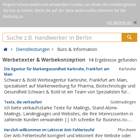
Region-Schwarzwald.com verwendet Cookies, um Ihnen den bestmöglichen
Service zu bieten. Wenn Sie auf der Seite weitersurfen stimmen Sie der
Nutzung zu.
×
Ich stimme zu.
Dienstleistungen
Büro & Information
Werbetexter & Werbekonzeption
14
Ergebnisse gefunden
Die Agentur für Markengesundheit Karlsruhe, Frankfurt am
Karlsruhe
Main
Schwarz & Bold Werbeagentur Karlsruhe, Frankfurt am Main,
spezialisiert auf Markenwerbung für Pharma, Biotechnologie und
Gesundheit.Schwarz & Bold ist ein Team von Spezialisten für
integrierte Healthcare-Kommunikation. Profitieren Sie von über
Texte, die verkaufen!
Gottmadingen
30 Jahren Marketingerfahrung in der Healthcare-Kommunikation,
Ich biete verkaufsstarke Texte für Mailings, Stand-Alone-
verteilt auf...
Mailings, Landingpages und Websites, die Ihre Interesssenten in
zahlende Kunden verwandeln || Ich schreibe für Business-to-
Consumer und Business-to-Business hauptsächlich auf den
Herzlich willkommen im Lektorat Anti-Fehlerteufel
Pforzheim
Gebieten: Börse | Finanzen | Gesundheit | Management |
Der Anti-Fehlerteufel korrigiert und lektoriert Ihre Website oder
Weiterbildung.