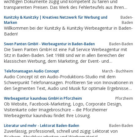
wichtigen Dokumente zügig und kompetent zu fairen und
transparenten Preisen. Das Werk des Fehlerteufels aus Ihren
Texten zu vertreiben, ist seine (meine) Berufung.
Kunitzky & Kunitzky | Kreatives Netzwerk für Werbung und
Baden-
Marken
Baden
Willkommen bei der Kunitzky & Kunitzky Werbeagentur in Baden-
Baden!
Swen Panten GmbH - Werbeagentur in Baden-Baden
Baden-Baden
Die Swen Panten GmbH ist eine Full Service Werbeagentur mit
Sitz in Baden-Baden. Seit 1988 sind wir in allen Bereichen der
klassischen Werbung, dem Marketing, der Event- und
Messebetreuung sowie Multimedia tätig.
Telefonansagen Audio Concept
March - Buchheim
Audio Concept ist ein Audio-Produktions-Studio mit dem
Schwerpunkt Telefonansagen. Profitieren Sie von Innovationen in
den Segmenten Text, Audio und Musik für optimale Ergebnisse
Ihrer Warteschleifen und Anrufbeantworter-ansagen. Wie dürfen
Werbeagentur kaundvau GmbH in Pforzheim
Pforzheim
wir Ihnen helfen?
Ob Website, Facebook-Marketing, Logo, Corporate Design,
Visitenkarte oder Imagebroschüre – die Pforzheimer
Werbeagentur kaundvau findet Ihre Lösung.
Literatur und mehr - Lektorat Baden-Baden
Baden-Baden
Zuverlässig, professionell, schnell und zügig: Lektorat von
Büchern, Abschlussarbeiten und Werbematerial.