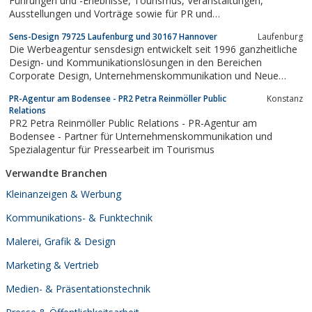
Führungen und -Erlebnisse, Tourismus, Veranstaltungen,
Ausstellungen und Vorträge sowie für PR und
Textdienstleistungen
Sens-Design 79725 Laufenburg und 30167 Hannover
Laufenburg
Die Werbeagentur sensdesign entwickelt seit 1996 ganzheitliche
Design- und Kommunikationslösungen in den Bereichen
Corporate Design, Unternehmenskommunikation und Neue
Medien. Ziel ist es, individuelle und überraschende Lösungen zu
PR-Agentur am Bodensee - PR2 Petra Reinmöller Public
Konstanz
kreieren und diese überzeugend umzusetzen. Junge
Relations
Unternehmen sowie namhafte Konzerne werden von...
PR2 Petra Reinmöller Public Relations - PR-Agentur am
Bodensee - Partner für Unternehmenskommunikation und
Spezialagentur für Pressearbeit im Tourismus
Verwandte Branchen
Kleinanzeigen & Werbung
Kommunikations- & Funktechnik
Malerei, Grafik & Design
Marketing & Vertrieb
Medien- & Präsentationstechnik