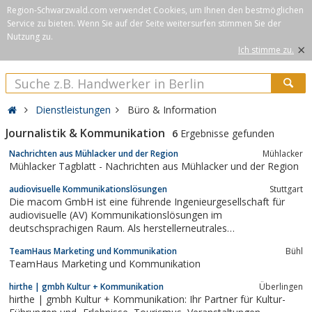
Region-Schwarzwald.com verwendet Cookies, um Ihnen den bestmöglichen
Service zu bieten. Wenn Sie auf der Seite weitersurfen stimmen Sie der
Nutzung zu.
×
Ich stimme zu.
Dienstleistungen
Büro & Information
Journalistik & Kommunikation
6
Ergebnisse gefunden
Nachrichten aus Mühlacker und der Region
Mühlacker
Mühlacker Tagblatt - Nachrichten aus Mühlacker und der Region
audiovisuelle Kommunikationslösungen
Stuttgart
Die macom GmbH ist eine führende Ingenieurgesellschaft für
audiovisuelle (AV) Kommunikationslösungen im
deutschsprachigen Raum. Als herstellerneutrales
Planungsunternehmen bietet macom ganzheitliche und
TeamHaus Marketing und Kommunikation
Bühl
zukunftssichere Lösungen, die höchsten Qualitätsstandards
TeamHaus Marketing und Kommunikation
entsprechen. macom garantiert dabei eine optimale
Projektabwicklung...
hirthe | gmbh Kultur + Kommunikation
Überlingen
hirthe | gmbh Kultur + Kommunikation: Ihr Partner für Kultur-