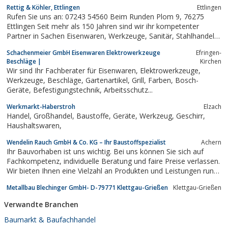
Rettig & Köhler, Ettlingen
Ettlingen
Rufen Sie uns an: 07243 54560 Beim Runden Plom 9, 76275
Ettlingen Seit mehr als 150 Jahren sind wir ihr kompetenter
Partner in Sachen Eisenwaren, Werkzeuge, Sanitär, Stahlhandel,
Baubeschläge und Gartenbedarf. Wir bieten Produkte für den
Schachenmeier GmbH Eisenwaren Elektrowerkzeuge
Efringen-
Heimwerker als auch für den Handwerker. Mit mehr als 30.000
Beschläge |
Kirchen
Produkten die ständig auf...
Wir sind Ihr Fachberater für Eisenwaren, Elektrowerkzeuge,
Werkzeuge, Beschläge, Gartenartikel, Grill, Farben, Bosch-
Geräte, Befestigungstechnik, Arbeitsschutz...
Werkmarkt-Haberstroh
Elzach
Handel, Großhandel, Baustoffe, Geräte, Werkzeug, Geschirr,
Haushaltswaren,
Wendelin Rauch GmbH & Co. KG – Ihr Baustoffspezialist
Achern
Ihr Bauvorhaben ist uns wichtig. Bei uns können Sie sich auf
Fachkompetenz, individuelle Beratung und faire Preise verlassen.
Wir bieten Ihnen eine Vielzahl an Produkten und Leistungen rund
um Ihre Bau- und Einrichtungspläne.
Metallbau Blechinger GmbH- D-79771 Klettgau-Grießen
Klettgau-Grießen
Verwandte Branchen
Baumarkt & Baufachhandel