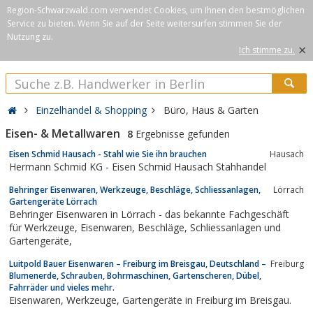
Region-Schwarzwald.com verwendet Cookies, um Ihnen den bestmöglichen
Service zu bieten. Wenn Sie auf der Seite weitersurfen stimmen Sie der
Nutzung zu.
×
Ich stimme zu.
Einzelhandel & Shopping
Büro, Haus & Garten
Eisen- & Metallwaren
8
Ergebnisse gefunden
Eisen Schmid Hausach - Stahl wie Sie ihn brauchen
Hausach
Hermann Schmid KG - Eisen Schmid Hausach Stahhandel
Behringer Eisenwaren, Werkzeuge, Beschläge, Schliessanlagen,
Lörrach
Gartengeräte Lörrach
Behringer Eisenwaren in Lörrach - das bekannte Fachgeschäft
für Werkzeuge, Eisenwaren, Beschläge, Schliessanlagen und
Gartengeräte,
Luitpold Bauer Eisenwaren – Freiburg im Breisgau, Deutschland –
Freiburg
Blumenerde, Schrauben, Bohrmaschinen, Gartenscheren, Dübel,
Fahrräder und vieles mehr.
Eisenwaren, Werkzeuge, Gartengeräte in Freiburg im Breisgau.