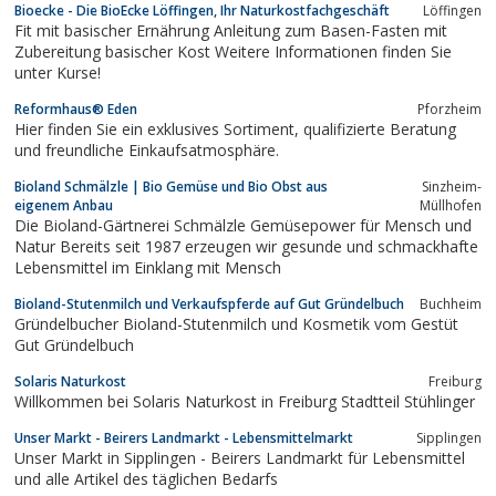
Bioecke - Die BioEcke Löffingen, Ihr Naturkostfachgeschäft
Löffingen
Fit mit basischer Ernährung Anleitung zum Basen-Fasten mit
Zubereitung basischer Kost Weitere Informationen finden Sie
unter Kurse!
Reformhaus® Eden
Pforzheim
Hier finden Sie ein exklusives Sortiment, qualifizierte Beratung
und freundliche Einkaufsatmosphäre.
Bioland Schmälzle | Bio Gemüse und Bio Obst aus
Sinzheim-
eigenem Anbau
Müllhofen
Die Bioland-Gärtnerei Schmälzle Gemüsepower für Mensch und
Natur Bereits seit 1987 erzeugen wir gesunde und schmackhafte
Lebensmittel im Einklang mit Mensch
Bioland-Stutenmilch und Verkaufspferde auf Gut Gründelbuch
Buchheim
Gründelbucher Bioland-Stutenmilch und Kosmetik vom Gestüt
Gut Gründelbuch
Solaris Naturkost
Freiburg
Willkommen bei Solaris Naturkost in Freiburg Stadtteil Stühlinger
Unser Markt - Beirers Landmarkt - Lebensmittelmarkt
Sipplingen
Unser Markt in Sipplingen - Beirers Landmarkt für Lebensmittel
und alle Artikel des täglichen Bedarfs