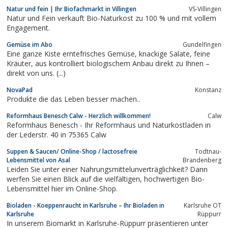
Natur und fein | Ihr Biofachmarkt in Villingen
VS-Villingen
Natur und Fein verkauft Bio-Naturkost zu 100 % und mit vollem
Engagement.
Gemüse im Abo
Gundelfingen
Eine ganze Kiste erntefrisches Gemüse, knackige Salate, feine
Kräuter, aus kontrolliert biologischem Anbau direkt zu Ihnen –
direkt von uns. (...)
NovaPad
Konstanz
Produkte die das Leben besser machen..
Reformhaus Benesch Calw - Herzlich willkommen!
Calw
Reformhaus Benesch - Ihr Reformhaus und Naturkostladen in
der Lederstr. 40 in 75365 Calw
Suppen & Saucen/ Online-Shop / lactosefreie
Todtnau-
Lebensmittel von Asal
Brandenberg
Leiden Sie unter einer Nahrungsmittelunverträglichkeit? Dann
werfen Sie einen Blick auf die vielfältigen, hochwertigen Bio-
Lebensmittel hier im Online-Shop.
Bioladen - Koeppenraucht in Karlsruhe – Ihr Bioladen in
Karlsruhe OT
Karlsruhe
Rüppurr
In unserem Biomarkt in Karlsruhe-Rüppurr präsentieren unter