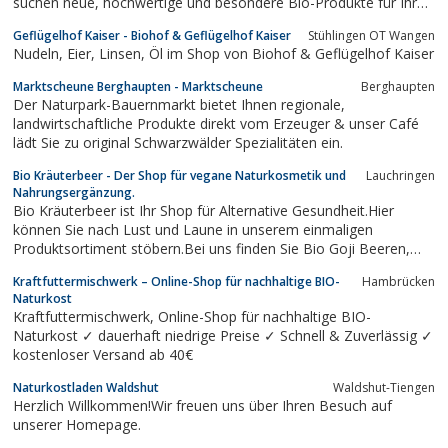
suchen neue, hochwertige und besondere Bio-Produkte für Ihr
Sortiment?Dann sollten wir unbedingt miteinander reden.Wir
Geflügelhof Kaiser - Biohof & Geflügelhof Kaiser
Stühlingen OT Wangen
suchen noch Verkaufsstellen / Händler, die unsere Produkte ins
Nudeln, Eier, Linsen, Öl im Shop von Biohof & Geflügelhof Kaiser
Sortiment...
Marktscheune Berghaupten - Marktscheune
Berghaupten
Der Naturpark-Bauernmarkt bietet Ihnen regionale,
landwirtschaftliche Produkte direkt vom Erzeuger & unser Café
lädt Sie zu original Schwarzwälder Spezialitäten ein.
Bio Kräuterbeer - Der Shop für vegane Naturkosmetik und
Lauchringen
Nahrungsergänzung.
Bio Kräuterbeer ist Ihr Shop für Alternative Gesundheit.Hier
können Sie nach Lust und Laune in unserem einmaligen
Produktsortiment stöbern.Bei uns finden Sie Bio Goji Beeren,
Bio Tenrifa Moringa Produkte, Morilive Naturkosmetik, Native
Kraftfuttermischwerk – Online-Shop für nachhaltige BIO-
Hambrücken
Speiseöl, Erytritol, Bio Ohrkerzen sowie viele Tipps für eine
Naturkost
gesunde Ernährung &...
Kraftfuttermischwerk, Online-Shop für nachhaltige BIO-
Naturkost ✓ dauerhaft niedrige Preise ✓ Schnell & Zuverlässig ✓
kostenloser Versand ab 40€
Naturkostladen Waldshut
Waldshut-Tiengen
Herzlich Willkommen!Wir freuen uns über Ihren Besuch auf
unserer Homepage.