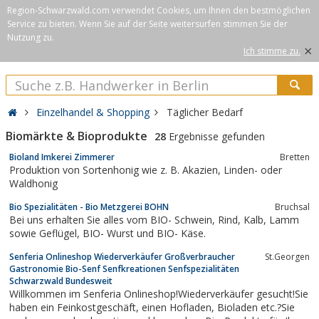
Region-Schwarzwald.com verwendet Cookies, um Ihnen den bestmöglichen
Service zu bieten. Wenn Sie auf der Seite weitersurfen stimmen Sie der
Nutzung zu.
×
Ich stimme zu.
Einzelhandel & Shopping
Täglicher Bedarf
Biomärkte & Bioprodukte
28
Ergebnisse gefunden
Bioland Imkerei Zimmerer
Bretten
Produktion von Sortenhonig wie z. B. Akazien, Linden- oder
Waldhonig
Bio Spezialitäten - Bio Metzgerei BOHN
Bruchsal
Bei uns erhalten Sie alles vom BIO- Schwein, Rind, Kalb, Lamm
sowie Geflügel, BIO- Wurst und BIO- Käse.
Senferia Onlineshop Wiederverkäufer Großverbraucher
St.Georgen
Gastronomie Bio-Senf Senfkreationen Senfspezialitäten
Schwarzwald Bundesweit
Willkommen im Senferia Onlineshop!Wiederverkäufer gesucht!Sie
haben ein Feinkostgeschäft, einen Hofladen, Bioladen etc.?Sie