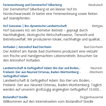
Ferienwohnung und Demeterhof Silberberg
Neubulach
Der Demeterhof Silberberg ist ein kleiner Hof im
Nordschwarzwald. Er bietet eine Ferienwohnung sowie Reiten
auf Islandpferden.
Hof Gasswies | Bio-dynamische Landwirtschaft
Klettgau
Hof Gasswies KG: ein Demeter-Betrieb – geprägt durch
Nachhaltigkeit, ökologische Wirtschaftsweise, Tierwohl und
Betriebsvielfalt. Wir produzieren lokale, nachhaltige und qualitativ
hochwertige und vielfältige Lebensmittel für die Region.
Hofladen | Antonihof Bad Dürrheim
Bad Dürrheim
Der Antihof am Rande Bad Dürrheims produziert eine vielzahl
von frische und Handgemachten Lebensmitteln. Besuchen Sie
den Antonihof Hofladen.
Landwirtschaft & Geflügelhof Adam: Bio-Eier und Boden,-
Neuried–
Freiland- Eier aus Neuried Ortenau, Baden-Württemberg -
Altenheim
Geflügelhof Adam
Landwirtschaft & Geflügelhof Adam: Bio-Eier uns Boden, -
Freiland- Eier aus Neuried Ortenau, Baden-Württemberg. Täglich
werden auf unserem großzügig angelegten Geflügelhof 10.000
frische Eier gelegt. Unseren Kunden bieten wir Eier aus
Biolandhof Steidle
Deggenhausertal
konventioneller Bodenhaltung, Freilandhaltung sowie auch Bio-
Willkommen auf den Internetseiten vom Biolandhof Steidle
Eier unseres Rohrburger Bio...