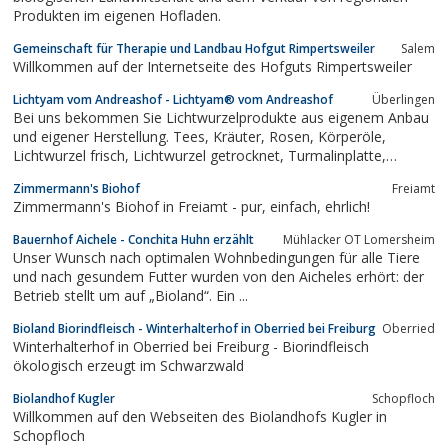
Produkten im eigenen Hofladen.
Gemeinschaft für Therapie und Landbau Hofgut Rimpertsweiler
Salem
Willkommen auf der Internetseite des Hofguts Rimpertsweiler
Lichtyam vom Andreashof - Lichtyam® vom Andreashof
Überlingen
Bei uns bekommen Sie Lichtwurzelprodukte aus eigenem Anbau
und eigener Herstellung. Tees, Kräuter, Rosen, Körperöle,
Lichtwurzel frisch, Lichtwurzel getrocknet, Turmalinplatte,
Lichtyamelixier
Zimmermann's Biohof
Freiamt
Zimmermann's Biohof in Freiamt - pur, einfach, ehrlich!
Bauernhof Aichele - Conchita Huhn erzählt
Mühlacker OT Lomersheim
Unser Wunsch nach optimalen Wohnbedingungen für alle Tiere
und nach gesundem Futter wurden von den Aicheles erhört: der
Betrieb stellt um auf „Bioland“. Ein ...
Bioland Biorindfleisch - Winterhalterhof in Oberried bei Freiburg
Oberried
Winterhalterhof in Oberried bei Freiburg - Biorindfleisch
ökologisch erzeugt im Schwarzwald
Biolandhof Kugler
Schopfloch
Willkommen auf den Webseiten des Biolandhofs Kugler in
Schopfloch