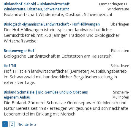
Biolandhof Ziebold – Biolandwirtschaft
Emmendingen OT
Windenreute, Obstbau, Schweinezucht
Windenreute
Biolandwirtschaft Windenreute, Obstbau, Schweinezucht
Biologisch-dynamische Landwirtschaft - Hof Höllwangen
Überlingen
Der Hof Höllwangen ist ein typischer landwirtschaftlicher
Gemischtbetrieb mit 750 jähriger Tradition und ökologischer
Wirtschaftsweise.
Breitenweger Hof
Eichstetten
Biologische Landwirtschaft in Eichstetten am Kaiserstuhl
Hof Till
Schluchsee
Hof Till ist ein landwirtschaftlicher (Demeter) Ausbildungsbetrieb
im Schwarzwald mit handwerklicher Bergkäseherstellung in
extensiver Lage.
Bioland Schmälzle | Bio Gemüse und Bio Obst aus
Sinzheim-
eigenem Anbau
Müllhofen
Die Bioland-Gärtnerei Schmälzle Gemüsepower für Mensch und
Natur Bereits seit 1987 erzeugen wir gesunde und schmackhafte
Lebensmittel im Einklang mit Mensch
1
2
Nächste Seite