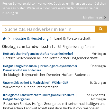
Region-Schwarzwald.com verwendet Cookies, um Ihnen den bestmöglichen
Service zu bieten. Wenn Sie auf der Seite weitersurfen stimmen Sie der
Nutzung zu.
×
Ich stimme zu.
Industrie & Herstellung
Land & Forstwirtschaft
Ökologische Landwirtschaft
31
Ergebnisse gefunden
Hottenlocher Hofgemeinschaft :: Hottenlocherhof
Mühlingen
Herzlich Willkommen bei der Hottenlocher Hofgemeinschaft!
Hofgut Rengoldshausen | Ihr biologisch-dynamischer
Überlingen
Demeter-Hof am Bodensee
Ihr biologisch-dynamischer Demeter-Hof am Bodensee
Untermühlbachhof & Mathislehof - Wälder GbR
St. Georgen
Willkommen auf den Internetseiten
Biologische Landwirtschaft und regionale Produkte |
Bad Liebenzell-
Hofgut Georgenau
Möttlingen
Besuchen Sie das Hofgut Georgenau mit seiner nachhaltigen und
biologischen Landwirtschaft und dem Verkauf von regionalen