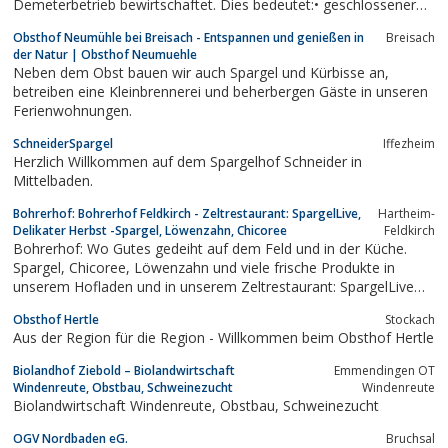
Demeterbetrieb bewirtschaftet. Dies bedeutet:• geschlossener
Betriebsorganismus-• keine synthetischen Handelsdünger und
Obsthof Neumühle bei Breisach - Entspannen und genießen in
Breisach
Spritzmittel• kein Einsatz von Gentechnik• artgerechte
der Natur | Obsthof Neumuehle
Tierhaltung• Anwendung der...
Neben dem Obst bauen wir auch Spargel und Kürbisse an,
betreiben eine Kleinbrennerei und beherbergen Gäste in unseren
Ferienwohnungen.
SchneiderSpargel
Iffezheim
Herzlich Willkommen auf dem Spargelhof Schneider in
Mittelbaden.
Bohrerhof: Bohrerhof Feldkirch - Zeltrestaurant: SpargelLive,
Hartheim-
Delikater Herbst -Spargel, Löwenzahn, Chicoree
Feldkirch
Bohrerhof: Wo Gutes gedeiht auf dem Feld und in der Küche.
Spargel, Chicoree, Löwenzahn und viele frische Produkte in
unserem Hofladen und in unserem Zeltrestaurant: SpargelLive
und Delikater Herbst
Obsthof Hertle
Stockach
Aus der Region für die Region - Willkommen beim Obsthof Hertle
Biolandhof Ziebold – Biolandwirtschaft
Emmendingen OT
Windenreute, Obstbau, Schweinezucht
Windenreute
Biolandwirtschaft Windenreute, Obstbau, Schweinezucht
OGV Nordbaden eG.
Bruchsal