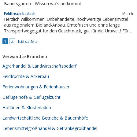
Bauersgarten - Wissen wo's herkommt.
2006 vollständig über...
Feldfrisch-badisch
March
Herzlich willkommen! Unbehandelte, hochwertige Lebensmittel
aus regionalem Bioland-Anbau. Erntefrisch und ohne lange
Transportwege:gut für den Geschmack, gut für die Umwelt! Für
unsere ...
1
2
Nächste Seite
Verwandte Branchen
Agrarhandel & Landwirtschaftsbedarf
Feldfrüchte & Ackerbau
Ferienwohnungen & Ferienhäuser
Geflügelhöfe & Geflügelzucht
Hofläden & Klosterläden
Landwirtschaftliche Betriebe & Bauernhöfe
Lebensmittelgroßhandel & Getränkegroßhandel