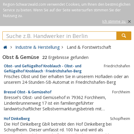
Region-Schwarzwald.com verwendet Cookies, um Ihnen den bestmöglichen
Service zu bieten. Wenn Sie auf der Seite weitersurfen stimmen Sie der
Nutzung zu.
×
Ich stimme zu.
Industrie & Herstellung
Land & Forstwirtschaft
Obst & Gemüse
22
Ergebnisse gefunden
Obst- und Geflügelhof Knoblauch - Obst- und
Friedrichshafen
Geflügelhof Knoblauch · Friedrichshafen-Berg
Frisches Obst und Eier erhalten Sie in unserem Hofladen oder an
unserem 24-Stunden-SB-Automat in Friedrichshafen-Berg
Bressel Obst- & Gemüsehof
Forchheim
Bressel's Obst- und Gemüsehof in 79362 Forchheim,
Lindenbrunnenweg 17 ist ein familiengeführter
landwirtschaftlicher Selbstvermarktungsbetrieb mit
Verkaufsständen in der Region.
Hof Dinkelberg
Schopfheim
Die Hof Dinkelberg GbR betreibt den Hof Dinkelberg bei
Schopfheim. Dieser umfasst rd. 100 ha und wird als