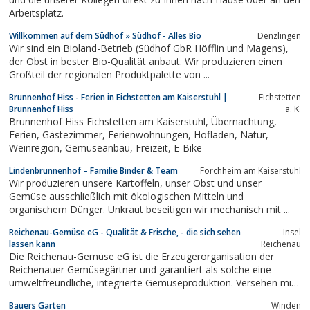
Arbeitsplatz.
Willkommen auf dem Südhof » Südhof - Alles Bio
Denzlingen
Wir sind ein Bioland-Betrieb (Südhof GbR Höfflin und Magens),
der Obst in bester Bio-Qualität anbaut. Wir produzieren einen
Großteil der regionalen Produktpalette von ...
Brunnenhof Hiss - Ferien in Eichstetten am Kaiserstuhl |
Eichstetten
Brunnenhof Hiss
a. K.
Brunnenhof Hiss Eichstetten am Kaiserstuhl, Übernachtung,
Ferien, Gästezimmer, Ferienwohnungen, Hofladen, Natur,
Weinregion, Gemüseanbau, Freizeit, E-Bike
Lindenbrunnenhof – Familie Binder & Team
Forchheim am Kaiserstuhl
Wir produzieren unsere Kartoffeln, unser Obst und unser
Gemüse ausschließlich mit ökologischen Mitteln und
organischem Dünger. Unkraut beseitigen wir mechanisch mit ...
Reichenau-Gemüse eG - Qualität & Frische, - die sich sehen
Insel
lassen kann
Reichenau
Die Reichenau-Gemüse eG ist die Erzeugerorganisation der
Reichenauer Gemüsegärtner und garantiert als solche eine
umweltfreundliche, integrierte Gemüseproduktion. Versehen mit
dem Qualitätszeichen Baden-Württemberg, werden die Produkte
Bauers Garten
Winden
unter dem Motto „täglich frisch von der Gemüseinsel“ seit März