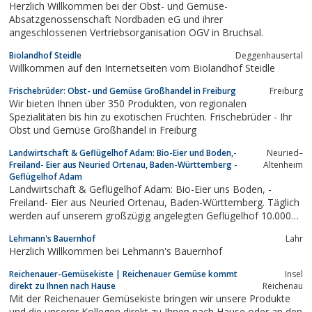
Herzlich Willkommen bei der Obst- und Gemüse-
Absatzgenossenschaft Nordbaden eG und ihrer
angeschlossenen Vertriebsorganisation OGV in Bruchsal.
Biolandhof Steidle
Deggenhausertal
Willkommen auf den Internetseiten vom Biolandhof Steidle
Frischebrüder: Obst- und Gemüse Großhandel in Freiburg
Freiburg
Wir bieten Ihnen über 350 Produkten, von regionalen
Spezialitäten bis hin zu exotischen Früchten. Frischebrüder - Ihr
Obst und Gemüse Großhandel in Freiburg
Landwirtschaft & Geflügelhof Adam: Bio-Eier und Boden,-
Neuried–
Freiland- Eier aus Neuried Ortenau, Baden-Württemberg -
Altenheim
Geflügelhof Adam
Landwirtschaft & Geflügelhof Adam: Bio-Eier uns Boden, -
Freiland- Eier aus Neuried Ortenau, Baden-Württemberg. Täglich
werden auf unserem großzügig angelegten Geflügelhof 10.000
frische Eier gelegt. Unseren Kunden bieten wir Eier aus
Lehmann's Bauernhof
Lahr
konventioneller Bodenhaltung, Freilandhaltung sowie auch Bio-
Herzlich Willkommen bei Lehmann's Bauernhof
Eier unseres Rohrburger Bio...
Reichenauer-Gemüsekiste | Reichenauer Gemüse kommt
Insel
direkt zu Ihnen nach Hause
Reichenau
Mit der Reichenauer Gemüsekiste bringen wir unsere Produkte
und die unserer Kollegen direkt zu Ihnen nach Hause oder an den