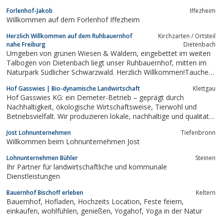
Bauernmarkt
Forlenhof-Jakob
Iffezheim
Willkommen auf dem Forlenhof Iffezheim
Herzlich Willkommen auf dem Ruhbauernhof
Kirchzarten / Ortsteil
nahe Freiburg
Dietenbach
Umgeben von grünen Wiesen & Wäldern, eingebettet im weiten
Talbogen von Dietenbach liegt unser Ruhbauernhof, mitten im
Naturpark Südlicher Schwarzwald. Herzlich Willkommen!Tauchen
Sie ein in Ihre Urlaubswelt und erholen Sie sich auf unserem
Hof Gasswies | Bio-dynamische Landwirtschaft
Klettgau
Bauernhof, auf dem Familie wichtig, Relaxen inbegriffen und die
Hof Gasswies KG: ein Demeter-Betrieb – geprägt durch
Natur Teil des...
Nachhaltigkeit, ökologische Wirtschaftsweise, Tierwohl und
Betriebsvielfalt. Wir produzieren lokale, nachhaltige und qualitativ
hochwertige und vielfältige Lebensmittel für die Region.
Jost Lohnunternehmen
Tiefenbronn
Willkommen beim Lohnunternehmen Jost
Lohnunternehmen Bühler
Steinen
Ihr Partner für landwirtschaftliche und kommunale
Dienstleistungen
Bauernhof Bischoff erleben
Keltern
Bauernhof, Hofladen, Hochzeits Location, Feste feiern,
einkaufen, wohlfühlen, genießen, Yogahof, Yoga in der Natur