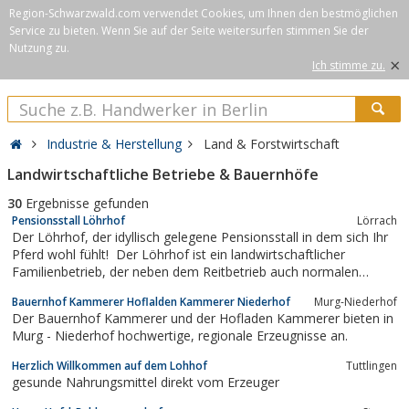
Region-Schwarzwald.com verwendet Cookies, um Ihnen den bestmöglichen
Service zu bieten. Wenn Sie auf der Seite weitersurfen stimmen Sie der
Nutzung zu.
×
Ich stimme zu.
Industrie & Herstellung
Land & Forstwirtschaft
Landwirtschaftliche Betriebe & Bauernhöfe
30
Ergebnisse gefunden
Pensionsstall Löhrhof
Lörrach
Der Löhrhof, der idyllisch gelegene Pensionsstall in dem sich Ihr
Pferd wohl fühlt! Der Löhrhof ist ein landwirtschaftlicher
Familienbetrieb, der neben dem Reitbetrieb auch normalen
Ackerbau und Viehzucht betreibt.
Bauernhof Kammerer Hoflalden Kammerer Niederhof
Murg-Niederhof
Der Bauernhof Kammerer und der Hofladen Kammerer bieten in
Murg - Niederhof hochwertige, regionale Erzeugnisse an.
Herzlich Willkommen auf dem Lohhof
Tuttlingen
gesunde Nahrungsmittel direkt vom Erzeuger