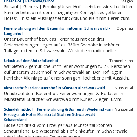
Unser Hof | Baldenwegerhof
Stegen
Einkauf | Genuss | ErholungUnser Hof ist ein landwirtschaftlicher
Familienbetrieb mit dem einzigartigen Konzept des „offenen
Hofes“. Er ist ein Ausflugsziel für Groß und Klein mit Tieren zum
Anschauen und einem Spielplatz, sowie einem Hofladen.
Ferienwohnung auf dem Bauernhof mitten im Schwarzwald -
Oppenau
Langenhof
Unser Bauernhof bzw. das Ferienhaus mit den drei
Ferienwohnungen liegen auf ca. 360m Seehöhe in schöner
Tallage mitten im Schwarzwald. Wir sind ein traditioneller
Familienbetrieb und das schon etwa seit 400 Jahren. Es ist ein
Urlaub auf dem Unterfalkenhof
Tennenbronn
Forst- und Grünlandbetrieb mit Milchvieh und einer
Wir bieten 2 gemütliche 3***Ferienwohnungen fü 2-6 Personen
Schwarzwälder Hausbrennerei. Im Stall stehen Milchkühe,...
auf unserem Bauernhof im Schwarzwald an. Der Hof liegt in
herrlicher Alleinlage auf einer sonnigen Hochebene mit Aussicht
ins Tal - kein Verkehr. Genießen Sie das Landleben auf unserem
Riestererhof: Ferienbauernhof in Münstertal Schwarzwald
Münstertal
aktiven Bauernhof mit Kühen, Kälbern, Schweinen und Hühnern.
Urlaub auf dem Bauernhof, Ferienwohnungen & Hofladen in
Spielplatz, Liegewiese...
Münstertal Südlicher Schwarzwald mit Kühen, Ziegen, u.v.m.
Schindelmatthof | Ferienwohnung & Biofleisch Weiderind vom
Münstertal
Erzeuger ab Hof in Münstertal Stohren Schwarzwald
Schauinsland
Biofleisch direkt vom Erzeuger aus Münstertal Stohren
Schauinsland. Bio Weiderind ab Hof einkaufen im Schwarzwald
oder Urlaub in unserer Ferienwohnung.