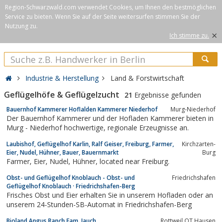
Region-Schwarzwald.com verwendet Cookies, um Ihnen den bestmöglichen
Service zu bieten. Wenn Sie auf der Seite weitersurfen stimmen Sie der
Nutzung zu.
×
Ich stimme zu.
Industrie & Herstellung
Land & Forstwirtschaft
Geflügelhöfe & Geflügelzucht
21
Ergebnisse gefunden
Bauernhof Kammerer Hoflalden Kammerer Niederhof
Murg-Niederhof
Der Bauernhof Kammerer und der Hofladen Kammerer bieten in
Murg - Niederhof hochwertige, regionale Erzeugnisse an.
Laubishof, Geflügelhof Karlin, Ralf Geiser, Freiburg, Farmer,
Kirchzarten-
Eier, Nudel, Hühner, Bauer, Bauernmarkt
Burg
Farmer, Eier, Nudel, Hühner, located near Freiburg.
Obst- und Geflügelhof Knoblauch - Obst- und
Friedrichshafen
Geflügelhof Knoblauch · Friedrichshafen-Berg
Frisches Obst und Eier erhalten Sie in unserem Hofladen oder an
unserem 24-Stunden-SB-Automat in Friedrichshafen-Berg
Bioland Angus Ranch Fam. Jauch
Rottweil OT Hausen