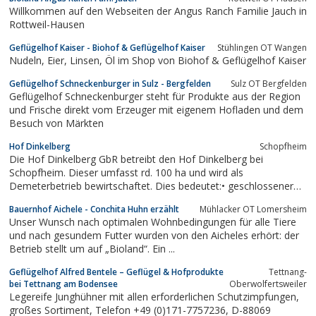
Willkommen auf den Webseiten der Angus Ranch Familie Jauch in
Rottweil-Hausen
Geflügelhof Kaiser - Biohof & Geflügelhof Kaiser
Stühlingen OT Wangen
Nudeln, Eier, Linsen, Öl im Shop von Biohof & Geflügelhof Kaiser
Geflügelhof Schneckenburger in Sulz - Bergfelden
Sulz OT Bergfelden
Geflügelhof Schneckenburger steht für Produkte aus der Region
und Frische direkt vom Erzeuger mit eigenem Hofladen und dem
Besuch von Märkten
Hof Dinkelberg
Schopfheim
Die Hof Dinkelberg GbR betreibt den Hof Dinkelberg bei
Schopfheim. Dieser umfasst rd. 100 ha und wird als
Demeterbetrieb bewirtschaftet. Dies bedeutet:• geschlossener
Betriebsorganismus-• keine synthetischen Handelsdünger und
Bauernhof Aichele - Conchita Huhn erzählt
Mühlacker OT Lomersheim
Spritzmittel• kein Einsatz von Gentechnik• artgerechte
Unser Wunsch nach optimalen Wohnbedingungen für alle Tiere
Tierhaltung• Anwendung der...
und nach gesundem Futter wurden von den Aicheles erhört: der
Betrieb stellt um auf „Bioland“. Ein ...
Geflügelhof Alfred Bentele – Geflügel & Hofprodukte
Tettnang-
bei Tettnang am Bodensee
Oberwolfertsweiler
Legereife Junghühner mit allen erforderlichen Schutzimpfungen,
großes Sortiment, Telefon +49 (0)171-7757236, D-88069