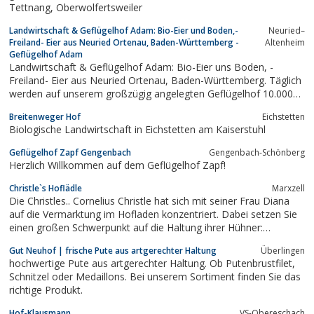
Tettnang, Oberwolfertsweiler
Landwirtschaft & Geflügelhof Adam: Bio-Eier und Boden,-
Neuried–
Freiland- Eier aus Neuried Ortenau, Baden-Württemberg -
Altenheim
Geflügelhof Adam
Landwirtschaft & Geflügelhof Adam: Bio-Eier uns Boden, -
Freiland- Eier aus Neuried Ortenau, Baden-Württemberg. Täglich
werden auf unserem großzügig angelegten Geflügelhof 10.000
frische Eier gelegt. Unseren Kunden bieten wir Eier aus
Breitenweger Hof
Eichstetten
konventioneller Bodenhaltung, Freilandhaltung sowie auch Bio-
Biologische Landwirtschaft in Eichstetten am Kaiserstuhl
Eier unseres Rohrburger Bio...
Geflügelhof Zapf Gengenbach
Gengenbach-Schönberg
Herzlich Willkommen auf dem Geflügelhof Zapf!
Christle`s Hoflädle
Marxzell
Die Christles.. Cornelius Christle hat sich mit seiner Frau Diana
auf die Vermarktung im Hofladen konzentriert. Dabei setzen Sie
einen großen Schwerpunkt auf die Haltung ihrer Hühner:
Freilandeier von glücklichen Hühnern. Zu einem neuen Standbein
Gut Neuhof | frische Pute aus artgerechter Haltung
Überlingen
ist nun auch das Holzofenbrot
hochwertige Pute aus artgerechter Haltung. Ob Putenbrustfilet,
Schnitzel oder Medaillons. Bei unserem Sortiment finden Sie das
richtige Produkt.
Hof-Klausmann
VS-Obereschach