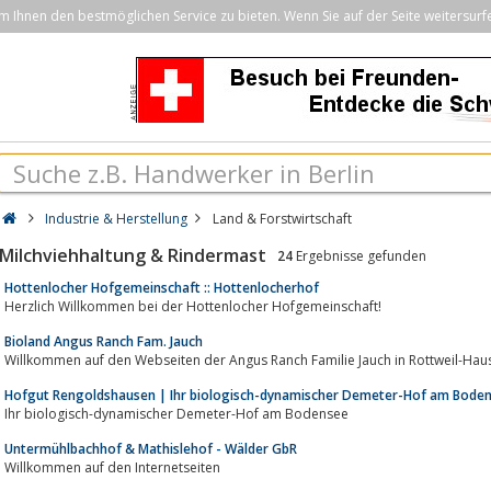
Ihnen den bestmöglichen Service zu bieten. Wenn Sie auf der Seite weitersurf
Industrie & Herstellung
Land & Forstwirtschaft
Milchviehhaltung & Rindermast
24
Ergebnisse gefunden
Hottenlocher Hofgemeinschaft :: Hottenlocherhof
Herzlich Willkommen bei der Hottenlocher Hofgemeinschaft!
Bioland Angus Ranch Fam. Jauch
Willkommen auf den Webseiten der Angus Ranch Familie Jauch in Rottweil-Hau
Hofgut Rengoldshausen | Ihr biologisch-dynamischer Demeter-Hof am Bode
Ihr biologisch-dynamischer Demeter-Hof am Bodensee
Untermühlbachhof & Mathislehof - Wälder GbR
Willkommen auf den Internetseiten