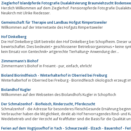
Zieglerhof Islandpferde Fotografie Dualakitvierung Braunviehzucht Bodensee
Herzlich Willkommen auf dem Zieglerhof. Pensionspferde Fotografie Dualakitvierung
Neukirch mit Ulrike Riedesser.
Gemeinschaft für Therapie und Landbau Hofgut Rimpertsweiler
Willkommen auf der Internetseite des Hofguts Rimpertsweiler
Hof Dinkelberg
Die Hof Dinkelberg GbR betreibt den Hof Dinkelberg bei Schopfheim. Dieser u
bewirtschaftet. Dies bedeutet:• geschlossener Betriebsorganismus-• keine syn
kein Einsatz von Gentechnik• artgerechte Tierhaltung• Anwendung der...
Zimmermann's Biohof
Zimmermann's Biohof in Freiamt - pur, einfach, ehrlich!
Bioland Biorindfleisch - Winterhalterhof in Oberried bei Freiburg
Winterhalterhof in Oberried bei Freiburg - Biorindfleisch ökologisch erzeugt 
Biolandhof Kugler
Willkommen auf den Webseiten des Biolandhofs Kugler in Schopfloch
Der Schmalzenhof - Biofleisch, Rinderzucht, Pferdezucht
Schmalzenhof - die Adresse für besonderes FleischGesunde Ernährung beginnt 
Verbraucher haben die Möglichkeit, direkt ab Hof hervorragendes Rind- und Kalbfleisch zu erstehen.Ein ausgedehnter
Weidebetrieb und der Verzicht auf Kraftfutter sind die Basis für die Qualität uns
Ferien auf dem Vogtjosefhof in Yach - Schwarzwald - Elzach - Bauernhof - Fer