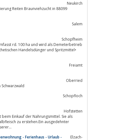
Neukirch
 Reiten Braunviehzucht in 88099
Salem
Schopfheim
mfasst rd. 100 ha und wird als Demeterbetrieb
thetischen Handelsdünger und Spritzmittel•
Freiamt
Oberried
im Schwarzwald
Schopfloch
Hofstetten
beim Einkauf der Nahrungsmittel. Sie als
erer...
ienwohnung - Ferienhaus - Urlaub -
Elzach-