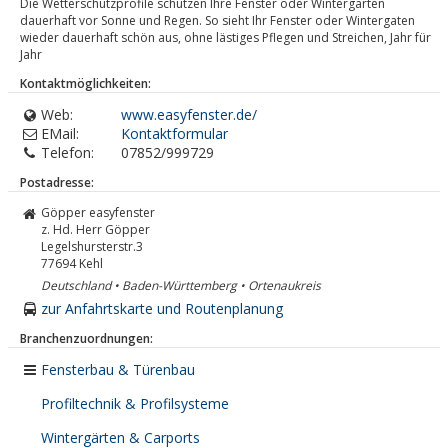
Die Wetterschutzprofile schützen Ihre Fenster oder Wintergarten
dauerhaft vor Sonne und Regen. So sieht Ihr Fenster oder Wintergaten
wieder dauerhaft schön aus, ohne lästiges Pflegen und Streichen, Jahr für
Jahr
Kontaktmöglichkeiten:
Web:
www.easyfenster.de/
EMail:
Kontaktformular
Telefon:
07852/999729
Postadresse:
Göpper easyfenster
z. Hd. Herr Göpper
Legelshursterstr.3
77694
Kehl
Deutschland • Baden-Württemberg • Ortenaukreis
zur Anfahrtskarte und Routenplanung
Branchenzuordnungen:
Fensterbau & Türenbau
Profiltechnik & Profilsysteme
Wintergärten & Carports