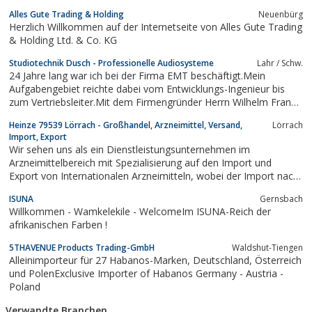
Alles Gute Trading & Holding
Neuenbürg
Herzlich Willkommen auf der Internetseite von Alles Gute Trading
& Holding Ltd. & Co. KG
Studiotechnik Dusch - Professionelle Audiosysteme
Lahr / Schw.
24 Jahre lang war ich bei der Firma EMT beschäftigt.Mein
Aufgabengebiet reichte dabei vom Entwicklungs-Ingenieur bis
zum Vertriebsleiter.Mit dem Firmengründer Herrn Wilhelm Franz
habe ich intensive Grundlagenforschung an
Heinze 79539 Lörrach - Großhandel, Arzneimittel, Versand,
Lörrach
Schallplattenabspielmaschinen betrieben.Für diese Zeit bin ich
Import, Export
sehr dankbar, und ich möchte sie auch nicht...
Wir sehen uns als ein Dienstleistungsunternehmen im
Arzneimittelbereich mit Spezialisierung auf den Import und
Export von Internationalen Arzneimitteln, wobei der Import nach
Deutschland nach § 73, 3 AMG erfolgt – kein Reimport.Die
ISUNA
Gernsbach
Zufriedenheit unserer Kunden ist sehr wichtig, und eine fachlich
Willkommen - Wamkelekile - WelcomeIm ISUNA-Reich der
gute Beratung betrachten wir...
afrikanischen Farben !
5THAVENUE Products Trading-GmbH
Waldshut-Tiengen
Alleinimporteur für 27 Habanos-Marken, Deutschland, Österreich
und PolenExclusive Importer of Habanos Germany - Austria -
Poland
Verwandte Branchen