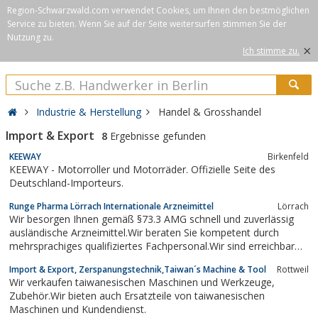
Region-Schwarzwald.com verwendet Cookies, um Ihnen den bestmöglichen
Service zu bieten. Wenn Sie auf der Seite weitersurfen stimmen Sie der
Nutzung zu.
×
Ich stimme zu.
Industrie & Herstellung
Handel & Grosshandel
Import & Export
8
Ergebnisse gefunden
KEEWAY
Birkenfeld
KEEWAY - Motorroller und Motorräder. Offizielle Seite des
Deutschland-Importeurs.
Runge Pharma Lörrach Internationale Arzneimittel
Lörrach
Wir besorgen Ihnen gemäß §73.3 AMG schnell und zuverlässig
ausländische Arzneimittel.Wir beraten Sie kompetent durch
mehrsprachiges qualifiziertes Fachpersonal.Wir sind erreichbar
unter unserer kostenlosen internationalen Telefonnummer 0800
Import & Export, Zerspanungstechnik,Taiwan´s Machine & Tool
Rottweil
/ 30 31 32 34 oder auch per Fax 0800 / 30 31 32 33.Unser Call-
Wir verkaufen taiwanesischen Maschinen und Werkzeuge,
Center ist für Sie...
Zubehör.Wir bieten auch Ersatzteile von taiwanesischen
Maschinen und Kundendienst.