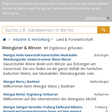
Region-Schwarzwald.com verwendet Cookies, um Ihnen den bestmöglichen
Service zu bieten. Wenn Sie auf der Seite weitersurfen stimmen Sie der
Nutzung zu.
×
Ich stimme zu.
Industrie & Herstellung
Land & Forstwirtschaft
Weingüter & Winzer
61
Ergebnisse gefunden
Weingut Ambs Kaiserstuhl Kaiserstühler Muskateller
Bötzingen
Weissburgunder Gewürztraminer Weine Winzer
Kaiserstühler Weine direkt vom Winzer aus Bötzingen am
Kaiserstuhl. Bei uns finden sie die ganze Vielfalt der herrlichen
badischen Weine, wie Muskateller, Weissburgunder oder
fruchtigen Gewürztraminer. Selbstverständlich entstehen in
Weingut Mario J. Burkhart
Malterdingen
unserem Weinkeller auch Chardonnay, Spätburgunder Rotwein,
Willkommen beim Weingut Mario J. Burkhart
Silvaner und die badische...
Weingut Michel, Vogtsburg-Achkarren
Achkarren
Willkommen auf den Internetseiten des Weingutes Michel
Weingut Sektgut Hersteller Freiburg Edelbrand Williams-
Freiburg -
Birnenbrand Ferienwohnungen Ferien auf dem weingut
St.