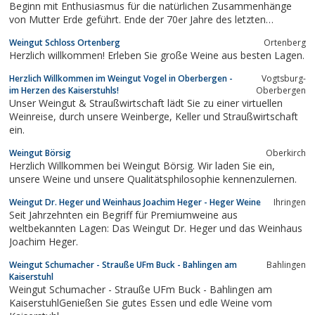
Beginn mit Enthusiasmus für die natürlichen Zusammenhänge
von Mutter Erde geführt. Ende der 70er Jahre des letzten
Jahrhunderts zog uns die Antiatomkraftbewegung um das
Weingut Schloss Ortenberg
Ortenberg
damals verhinderte Kernkraftwerk Wyhl magisch an. Die
Herzlich willkommen! Erleben Sie große Weine aus besten Lagen.
Begeisterung für Land und Leute sowie für Reben und...
Herzlich Willkommen im Weingut Vogel in Oberbergen -
Vogtsburg-
im Herzen des Kaiserstuhls!
Oberbergen
Unser Weingut & Straußwirtschaft lädt Sie zu einer virtuellen
Weinreise, durch unsere Weinberge, Keller und Straußwirtschaft
ein.
Weingut Börsig
Oberkirch
Herzlich Willkommen bei Weingut Börsig. Wir laden Sie ein,
unsere Weine und unsere Qualitätsphilosophie kennenzulernen.
Weingut Dr. Heger und Weinhaus Joachim Heger - Heger Weine
Ihringen
Seit Jahrzehnten ein Begriff für Premiumweine aus
weltbekannten Lagen: Das Weingut Dr. Heger und das Weinhaus
Joachim Heger.
Weingut Schumacher - Strauße UFm Buck - Bahlingen am
Bahlingen
Kaiserstuhl
Weingut Schumacher - Strauße UFm Buck - Bahlingen am
KaiserstuhlGenießen Sie gutes Essen und edle Weine vom