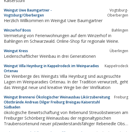
Kaiserstuhl
Weingut Uwe Baumgartner -
Vogtsburg-
Vogtsburg/Oberbergen
Oberbergen
Herzlich Willkommen im Weingut Uwe Baumgartner
Winzerhof Boos
Bahlingen
Vermietung von Ferienwohnungen auf dem Winzerhof in
Bahlingen im Schwarzwald. Online-Shop für regionale Weine.
Weingut Kress
Überlingen
Leidenschaftlicher Weinbau in drei Generationen
Weingut Villa Heynburg in Kappelrodeck im Weinparadies
Kappelrodeck
Ortenau
Die Weinberge des Weinguts Villa Heynburg sind ausgesuchte
Lagen im Weinparadies Ortenau. In der Tradition verwurzelt, geht
das Weingut neue und kreative Wege bei der Vinifikation
Weingut Brennerei Ökologischer Weinausbau Likörzubereitung
Freiburg
Obstbrände Andreas Dilger Freiburg Breisgau Kaiserstuhl
Südbaden
ökologische Bewirtschaftung von Rebenund Streuobstwiesen am
Freiburger Schönberg Weinausbau der regionaltypischen
Traubensortenund neuer pilzwiderstandsfähiger Rebenedle Obst-
und Tresterbrändetraditionelle Likörzubereitung