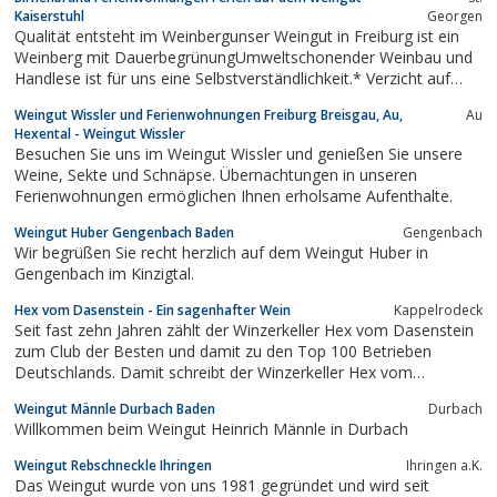
Kaiserstuhl
Georgen
Qualität entsteht im Weinbergunser Weingut in Freiburg ist ein
Weinberg mit DauerbegrünungUmweltschonender Weinbau und
Handlese ist für uns eine Selbstverständlichkeit.* Verzicht auf
Herbizideinsatz durch Dauerbegrünung* Reduzierung der
Weingut Wissler und Ferienwohnungen Freiburg Breisgau, Au,
Au
Pflanzenschutzeinsätze durch Peronospora-Warngeräte*
Hexental - Weingut Wissler
Verzicht auf...
Besuchen Sie uns im Weingut Wissler und genießen Sie unsere
Weine, Sekte und Schnäpse. Übernachtungen in unseren
Ferienwohnungen ermöglichen Ihnen erholsame Aufenthalte.
Weingut Huber Gengenbach Baden
Gengenbach
Wir begrüßen Sie recht herzlich auf dem Weingut Huber in
Gengenbach im Kinzigtal.
Hex vom Dasenstein - Ein sagenhafter Wein
Kappelrodeck
Seit fast zehn Jahren zählt der Winzerkeller Hex vom Dasenstein
zum Club der Besten und damit zu den Top 100 Betrieben
Deutschlands. Damit schreibt der Winzerkeller Hex vom
Dasenstein deutsche Weingeschichte.
Weingut Männle Durbach Baden
Durbach
Willkommen beim Weingut Heinrich Männle in Durbach
Weingut Rebschneckle Ihringen
Ihringen a.K.
Das Weingut wurde von uns 1981 gegründet und wird seit