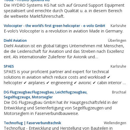
Die HYDRO Systems KG hat sich auf Ground Support Equipment
spezialisiert und erreichte durch Qualität u. a. in diesem Bereich
die weltweite Marktführerschaft.
Volocopter - the world’s first green helicopter - e-volo GmbH
Karlsruhe
E-volo’s Volocopter is a revolution in aviation Made in Germany.
Diehl Aviation
Überlingen
Diehl Aviation ist ein global tätiges Unternehmen mit Menschen,
die die Leidenschaft für Aviation und das Streben nach Exzellenz
eint. Als internationaler Zulieferer für Avionik und
Kabinenintegration der ersten Ebene - First Tier Supplier - ist
SPAES
Karlsruhe
Diehl Aviation in der Luftfahrtindustrie ein angesehener Partner.
SPAES is your proficient partner and expert for technical
solutions in aviation which reduce costs and workload! ✔
helicopter ✔ airplanes ✔ engineering ✔ avionic ✔ cabin interior ✔
structure ✔electrical systems ✔minor change ✔minor repair ✔
DG Flugzeugbau:Flugzeugbau, Leichtflugzeugbau,
Bruchsal
STC ✔ safety ✔ installation KIT’s ✔ products ✔ aviation
Segelflugzeuge, Motorsegler
products...
Die DG Flugzeugbau GmbH hat ihr Hauptgeschäftsfeld in der
Entwicklung und Serienfertigung von Segelflugzeugen und
Motorseglern in Faserverbundbauweise.
Technoflug | Faserverbundtechnik
Wellendingen
Technoflug - Entwicklung und Herstellung von Bauteilen in