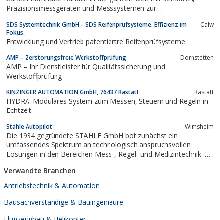
Präzisionsmessgeräten und Messsystemen zur
Sensorsignalverarbeitung.
SDS Systemtechnik GmbH – SDS Reifenprüfsysteme. Effizienz im
Calw
Fokus.
Entwicklung und Vertrieb patentiertre Reifenprüfsysteme
AMP – Zerstörungsfreie Werkstoffprüfung
Dornstetten
AMP – Ihr Dienstleister für Qualitätssicherung und
Werkstoffprüfung
KINZINGER AUTOMATION GmbH, 76437 Rastatt
Rastatt
HYDRA: Modulares System zum Messen, Steuern und Regeln in
Echtzeit
Stähle Autopilot
Wimsheim
Die 1984 gegründete STÄHLE GmbH bot zunächst ein
umfassendes Spektrum an technologisch anspruchsvollen
Lösungen in den Bereichen Mess-, Regel- und Medizintechnik. So
zum Beispiel Sicherheitsregelventile für Einsatztemperaturen von
Verwandte Branchen
-265°C bis +200°C. Ab 1987 wechselte die STÄHLE GmbH zu
Automobilanwendungen mit Robotik,...
Antriebstechnik & Automation
Bausachverständige & Bauingenieure
Flugzeugbau & Helikopter