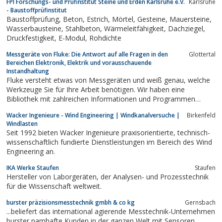
FPI Forschungs- und Prüfinstitut Steine und Erden Karlsruhe e.V.
Karlsruhe
- Baustoffprüfinstitut
Baustoffprüfung, Beton, Estrich, Mörtel, Gesteine, Mauersteine,
Wasserbausteine, Stahlbeton, Wärmeleitfähigkeit, Dachziegel,
Druckfestigkeit, E-Modul, Rohdichte
Messgeräte von Fluke: Die Antwort auf alle Fragen in den
Glottertal
Bereichen Elektronik, Elektrik und vorausschauende
Instandhaltung
Fluke versteht etwas von Messgeräten und weiß genau, welche
Werkzeuge Sie für Ihre Arbeit benötigen. Wir haben eine
Bibliothek mit zahlreichen Informationen und Programmen
zusammengestellt, die für Ihren Erfolg konzipiert wurden.
Wacker Ingenieure - Wind Engineering | Windkanalversuche |
Birkenfeld
Windlasten
Seit 1992 bieten Wacker Ingenieure praxisorientierte, technisch-
wissenschaftlich fundierte Dienstleistungen im Bereich des Wind
Engineering an.
IKA Werke Staufen
Staufen
Hersteller von Laborgeräten, der Analysen- und Prozesstechnik
für die Wissenschaft weltweit.
burster präzisionsmesstechnik gmbh & co kg
Gernsbach
...beliefert das international agierende Messtechnik-Unternehmen
burster namhafte Kunden in der ganzen Welt mit Sensoren,