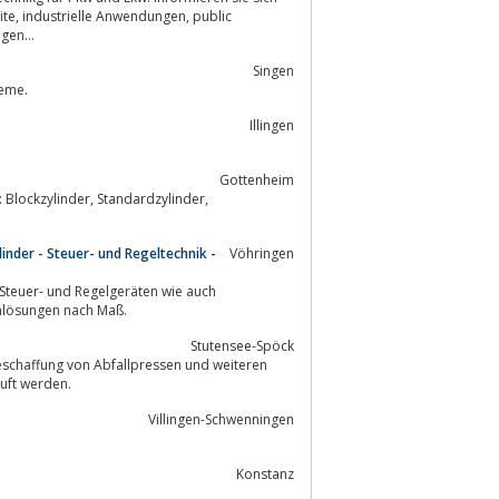
ulische Lösungen...
Singen
teme.
Illingen
Gottenheim
, Standardzylinder,
nder - Steuer- und Regeltechnik -
Vöhringen
emlösungen nach Maß.
Stutensee-Spöck
eschaffung von Abfallpressen und weiteren
uft werden.
Villingen-Schwenningen
Konstanz