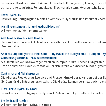
zu unseren Produkten:Hebebühnen, Prüftechnik, Parksysteme, Tower, carsatellite, industrielle Anwendungen, public
transport, Autoaufzüge, Reifenaufzüge, Blechverarbeitung, Hydra
Bittel Hydraulik
Enrwicklung, Fertigung und Montage komplexer Hydraulik- und Pneumatik-Sys
IHB Illingen :: Industrie- und Hydraulikbedarf
Willkommen auf den Internetseiten
AHP Merkle GmbH - AHP Merkle
Hydraulikzylinder von AHP Merkle - Hersteller von Hydraulikzylinderprodukten: Blockzylinder
Drehantriebe
Andreas Lupold Hydrotechnik GmbH - Hydraulische Hubsysteme - Pumpen - Zyli
Ölfeuerungstechnik - Präzisionsmechanik
Als Hersteller von hochwertigen Ventilen, Pumpen, hydraulischen Hubgeräten, Steuer- und Regelgeräten wie auch
Präzisionsteilen für den Automotive-Bereich liefern wir unseren Kunden Syst
Container und Abfallpressen
Die Allpress Ries Hydraulikservice und Pressen GmbH berät Kunden bei der B
Geräten für die Entsorgungswirtschaft. Die Geräte können vermietet oder geka
KBW Blickle Hydraulik GmbH
Entwicklung und Fertigung von Hydraulik-Anlagen und Hydraulik-Prüfständen
bm-hydraulik GmbH
Willkommen bei bm-Hydraulik GmbH