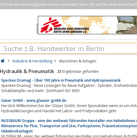
Ihnen den bestmöglichen Service zu bieten. Wenn Sie auf der Seite weitersurf
Industrie & Herstellung
Maschinen & Anlagen
Hydraulik & Pneumatik
25
Ergebnisse gefunden
Specken Drumag - Über 100 Jahre in Pneumatik und Hydropneumatik
Specken-Drumag - Neue Lösungen für Neue Aufgaben - Zylinder, Drehantriebe, Ventile, Hydropneumatik, Hydraulik,
Schalldämpfer und mehr. Zertifiziert ISO 9001
Gäser Gmbh - www.glaeser-gmbh.de
Herzlich Willkommen bei der Gläser Gmbh, ihrem Spezialisten wenn es um Anlagenbau, technische Sauberkeit,
Hydrauliklösungen und Handel mit Labor- und Prüfprodukten geht
NUSSBAUM Gruppe - eine der weltweit führenden Hersteller von Hebebühnen &
Klimaservice für Pkw, Transporter und Lkw, Parksysteme, Präsentationssyste
Hebebockanlagen
NUSSBAUM - einer der weltweit führenden Hersteller von Hebebühnen & Prüftec