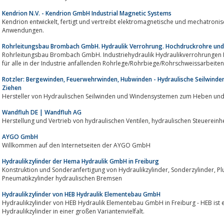
Kendrion N.V. - Kendrion GmbH Industrial Magnetic Systems
Kendrion entwickelt, fertigt und vertreibt elektromagnetische und mechatronische Lösungen für industrielle und automotive
Anwendungen.
Rohrleitungsbau Brombach GmbH. Hydraulik Verrohrung. Hochdruckrohre und
Rohrleitungsbau Brombach GmbH. Industriehydraulik Hydraulikverrohrungen 
für alle in der Industrie anfallenden Rohrlege/Rohrbiege/Rohrschweissarbeiten
Rotzler: Bergewinden, Feuerwehrwinden, Hubwinden - Hydraulische Seilwin
Ziehen
Hersteller von Hydraulischen Seilwinden und Windensystemen zum Heben und
Wandfluh DE | Wandfluh AG
Herstellung und Vertrieb von hydraulischen Ventil
AYGO GmbH
Willkommen auf den Internetseiten der AYGO GmbH
Hydraulikzylinder der Hema Hydraulik GmbH in Freiburg
Konstruktion und Sonderanfertigung von Hydraulikzylinder, Sonderzylinder, Plungerzylinder, Edelstahlzylinder,
Pneumatikzylinder hydraulischen Bremsen
Hydraulikzylinder von HEB Hydraulik Elementebau GmbH
Hydraulikzylinder von HEB Hydraulik Elementebau GmbH in Freiburg - HEB ist 
Hydraulikzylinder in einer großen Variantenvielfalt.