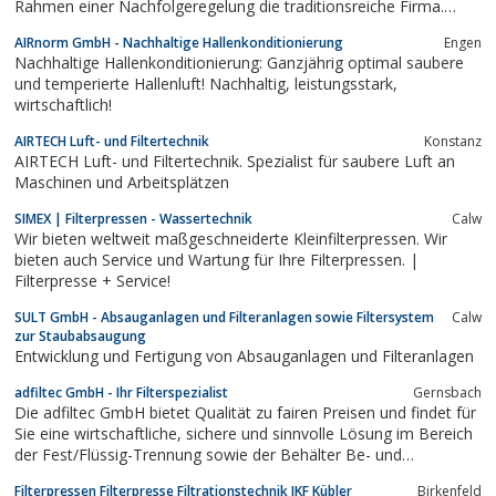
Rahmen einer Nachfolgeregelung die traditionsreiche Firma.
Heute positioniert er sie mit der Erfahrung aus 70 Jahren
AIRnorm GmbH - Nachhaltige Hallenkonditionierung
Engen
Tradition, als zuverlässigen Partner in der industriellen
Nachhaltige Hallenkonditionierung: Ganzjährig optimal saubere
Veredelung von...
und temperierte Hallenluft! Nachhaltig, leistungsstark,
wirtschaftlich!
AIRTECH Luft- und Filtertechnik
Konstanz
AIRTECH Luft- und Filtertechnik. Spezialist für saubere Luft an
Maschinen und Arbeitsplätzen
SIMEX | Filterpressen - Wassertechnik
Calw
Wir bieten weltweit maßgeschneiderte Kleinfilterpressen. Wir
bieten auch Service und Wartung für Ihre Filterpressen. |
Filterpresse + Service!
SULT GmbH - Absauganlagen und Filteranlagen sowie Filtersystem
Calw
zur Staubabsaugung
Entwicklung und Fertigung von Absauganlagen und Filteranlagen
adfiltec GmbH - Ihr Filterspezialist
Gernsbach
Die adfiltec GmbH bietet Qualität zu fairen Preisen und findet für
Sie eine wirtschaftliche, sichere und sinnvolle Lösung im Bereich
der Fest/Flüssig-Trennung sowie der Behälter Be- und
Entlüftung. Wir bieten neben den Filterkerzen und Filterbeuteln
Filterpressen Filterpresse Filtrationstechnik JKF Kübler
Birkenfeld