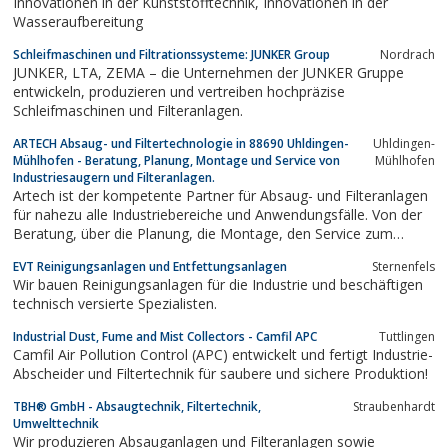
Innovationen in der Kunststofftechnik, Innovationen in der
Wasseraufbereitung
Schleifmaschinen und Filtrationssysteme: JUNKER Group
Nordrach
JUNKER, LTA, ZEMA – die Unternehmen der JUNKER Gruppe
entwickeln, produzieren und vertreiben hochpräzise
Schleifmaschinen und Filteranlagen.
ARTECH Absaug- und Filtertechnologie in 88690 Uhldingen-
Uhldingen-
Mühlhofen - Beratung, Planung, Montage und Service von
Mühlhofen
Industriesaugern und Filteranlagen.
Artech ist der kompetente Partner für Absaug- und Filteranlagen
für nahezu alle Industriebereiche und Anwendungsfälle. Von der
Beratung, über die Planung, die Montage, den Service zum
kompletten System.
EVT Reinigungsanlagen und Entfettungsanlagen
Sternenfels
Wir bauen Reinigungsanlagen für die Industrie und beschäftigen
technisch versierte Spezialisten.
Industrial Dust, Fume and Mist Collectors - Camfil APC
Tuttlingen
Camfil Air Pollution Control (APC) entwickelt und fertigt Industrie-
Abscheider und Filtertechnik für saubere und sichere Produktion!
TBH® GmbH - Absaugtechnik, Filtertechnik,
Straubenhardt
Umwelttechnik
Wir produzieren Absauganlagen und Filteranlagen sowie