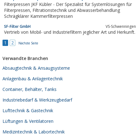
die passenden Gehäuse und kundenspezifische
Filterpressen JKF Kübler - Der Spezialist für Systemlösungen für
Sonderlösungen.Profitieren Sie...
Filterpressen, Filtrationstechnik und Abwasserbehandlung
Schrägklärer Kammerfilterpressen
SF-Filter GmbH
VS-Schwenningen
Vertrieb von Mobil- und Industriefiltern jeglicher Art und Herkunft.
1
2
Nächste Seite
Verwandte Branchen
Absaugtechnik & Ansaugsysteme
Anlagenbau & Anlagentechnik
Container, Behälter, Tanks
Industriebedarf & Werkzeugbedarf
Lufttechnik & Gastechnik
Lüftungen & Ventilatoren
Medizintechnik & Labortechnik