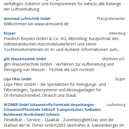
vielfältiges Zubehör und Komponenten für nahezu alle Belange
der Luftreinhaltung
atmovent Lufttechnik GmbH
Pfalzgrafenweiler
Willkommen bei www.atmovent.de
Boysen
Altensteig
Friedrich Boysen GmbH & Co. KG, Altensteig: Kurzportrait des
mittelständischen Automobilzulieferers und seiner
Tochterunternehmen im In- und Ausland. Informationen zum
Leistungsspektrum des Abgassystem-Spezialisten, aktuelle
glm Wassertechnik GmbH
Mühlheim a.D.
Presseinformationen und Pressearchiv sowie Jobbörse
glm Wassertechnik GmbH - Verfahren zur Aufbereitung und
einschließlich Ausbildungsplatz-Angebot.
Reinigung von Wasser - Technik die sich rechnet!
Liqui Filter GmbH
Engen
Liqui Filter GmbH – die Spezialisten für Reinigungs- und
Filteranlagen, Spänesysteme und Absauganlagen für
Öl-/Emulsionsnebel, Ölrauch und Staub.
W.DIMER GmbH Schaumstoffe Formteile Verpackungen
Laufenburg
Schaumstoffformteile Zellstoff Transportschutz Südbaden
Bundesweit Nordschweiz Schweiz
Flexibilität – Service – Qualität - ZuverlässigkeitDas sind die
Stärken der W. Dimer GmbH2003 übernahm A. Dannenberger im