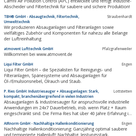
Camfil Air Pollution Control (APC) entwickelt und fertigt Industrie-
Abscheider und Filtertechnik für saubere und sichere Produktion!
TBH® GmbH - Absaugtechnik, Filtertechnik,
Straubenhardt
Umwelttechnik
Wir produzieren Absauganlagen und Filteranlagen sowie
vielfältiges Zubehör und Komponenten für nahezu alle Belange
der Luftreinhaltung
atmovent Lufttechnik GmbH
Pfalzgrafenweiler
Willkommen bei www.atmovent.de
Liqui Filter GmbH
Engen
Liqui Filter GmbH – die Spezialisten für Reinigungs- und
Filteranlagen, Spänesysteme und Absauganlagen für
Öl-/Emulsionsnebel, Ölrauch und Staub.
P. Ries GmbH: Industriesauger + Absauganlagen: Stark,
Lottstetten
kompakt, branchenübergreifend in vielen Industrien
Absauganlagen & Industriesauger für anspruchsvolle industrielle
Anwendungen im 24x7 Dauerbetrieb, insb. wenn Platz + Raum
eingeschränkt sind. Die Firma Ries hat über 40 Jahre Erfahrung in
der Absaugtechnologie. Unsere Geräte sind technisch sehr
AIRnorm GmbH - Nachhaltige Hallenkonditionierung
Engen
fortschrittlich, bauen bei vergleichbarer Saug- &
Nachhaltige Hallenkonditionierung: Ganzjährig optimal saubere
Filtrierungsleistung immer...
und temperierte Hallenluft! Nachhaltig, leistungsstark,