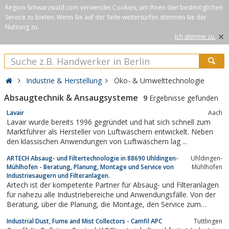
Region-Schwarzwald.com verwendet Cookies, um Ihnen den bestmöglichen
Service zu bieten. Wenn Sie auf der Seite weitersurfen stimmen Sie der
Nutzung zu.
×
Ich stimme zu.
Industrie & Herstellung
Öko- & Umwelttechnologie
Absaugtechnik & Ansaugsysteme
9
Ergebnisse gefunden
Lavair
Aach
Lavair wurde bereits 1996 gegründet und hat sich schnell zum
Marktführer als Hersteller von Luftwäschern entwickelt. Neben
den klassischen Anwendungen von Luftwäschern lag ...
ARTECH Absaug- und Filtertechnologie in 88690 Uhldingen-
Uhldingen-
Mühlhofen - Beratung, Planung, Montage und Service von
Mühlhofen
Industriesaugern und Filteranlagen.
Artech ist der kompetente Partner für Absaug- und Filteranlagen
für nahezu alle Industriebereiche und Anwendungsfälle. Von der
Beratung, über die Planung, die Montage, den Service zum
kompletten System.
Industrial Dust, Fume and Mist Collectors - Camfil APC
Tuttlingen