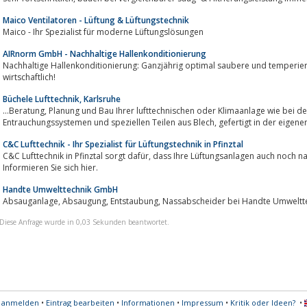
Maico Ventilatoren - Lüftung & Lüftungstechnik
Maico - Ihr Spezialist für moderne Lüftungslösungen
AIRnorm GmbH - Nachhaltige Hallenkonditionierung
Nachhaltige Hallenkonditionierung: Ganzjährig optimal saubere und temperierte Hallenluft
wirtschaftlich!
Büchele Lufttechnik, Karlsruhe
...Beratung, Planung und Bau Ihrer lufttechnischen oder Klimaanlage wie bei der Lieferung von Lüftungsgeräten, geprüften
Entrauchungssystemen und speziellen Teilen aus Blech, gef
C&C Lufttechnik - Ihr Spezialist für Lüftungstechnik in Pfinztal
C&C Lufttechnik in Pfinztal sorgt dafür, dass Ihre Lüftungsanlagen auch noch nach Jahren so perfekt laufen wie am ersten Tag.
Informieren Sie sich hier.
Handte Umwelttechnik GmbH
Absauganlage, Absaugung, Entstaubung, Nassabscheider bei 
Diese Anfrage wurde in 0,03 Sekunden beantwortet.
s anmelden
•
Eintrag bearbeiten
•
Informationen
•
Impressum
•
Kritik oder Ideen?
•