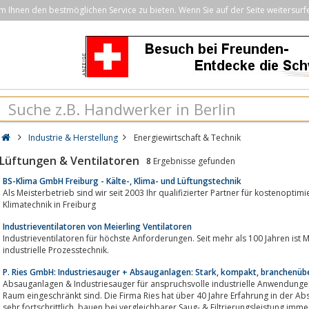
Ihnen den bestmöglichen Service zu bieten. Wenn Sie auf der Seite weitersurf
Industrie & Herstellung
Energiewirtschaft & Technik
Lüftungen & Ventilatoren
8
Ergebnisse gefunden
BS-Klima GmbH Freiburg - Kälte-, Klima- und Lüftungstechnik
Als Meisterbetrieb sind wir seit 2003 Ihr qualifizierter Partner für kostenopti
Klimatechnik in Freiburg
Industrieventilatoren von Meierling Ventilatoren
Industrieventilatoren für höchste Anforderungen. Seit mehr als 100 Jahren ist M
industrielle Prozesstechnik.
P. Ries GmbH: Industriesauger + Absauganlagen: Stark, kompakt, branchenüber
Absauganlagen & Industriesauger für anspruchsvolle industrielle Anwendungen im 24x7 Daue
Raum eingeschränkt sind. Die Firma Ries hat über 40 Jahre Erfahrung in der A
sehr fortschrittlich, bauen bei vergleichbarer Saug- & Filtrierungsleistung imme