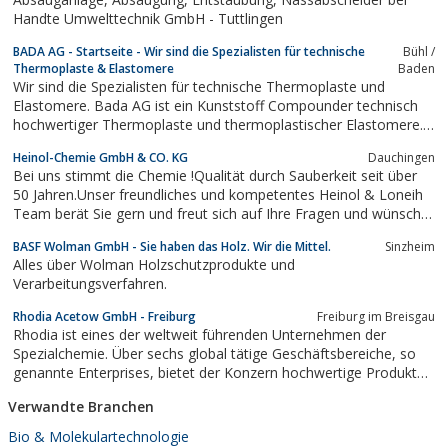
Handte Umwelttechnik GmbH - Tuttlingen
BADA AG - Startseite - Wir sind die Spezialisten für technische
Bühl /
Thermoplaste & Elastomere
Baden
Wir sind die Spezialisten für technische Thermoplaste und
Elastomere. Bada AG ist ein Kunststoff Compounder technisch
hochwertiger Thermoplaste und thermoplastischer Elastomere.
Onlinebestellungen sind möglich.
Heinol-Chemie GmbH & CO. KG
Dauchingen
Bei uns stimmt die Chemie !Qualität durch Sauberkeit seit über
50 Jahren.Unser freundliches und kompetentes Heinol & Loneih
Team berät Sie gern und freut sich auf Ihre Fragen und wünscht
Ihnen viel Spass beim Besuch von Web & Shop.
BASF Wolman GmbH - Sie haben das Holz. Wir die Mittel.
Sinzheim
Alles über Wolman Holzschutzprodukte und
Verarbeitungsverfahren.
Rhodia Acetow GmbH‎ - Freiburg
Freiburg im Breisgau‎
Rhodia ist eines der weltweit führenden Unternehmen der
Spezialchemie. Über sechs global tätige Geschäftsbereiche, so
genannte Enterprises, bietet der Konzern hochwertige Produkte
und leistungsfähige Problemlösungen für verschiedene Märkte,
Verwandte Branchen
die von Automobil über Reifen und Elektronik bis hin zu
Reinigungsmitteln, Parfüm,...
Bio & Molekulartechnologie