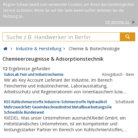
Region-Schwarzwald.com verwendet Cookies, um Ihnen den bestmöglichen
Service zu bieten. Wenn Sie auf der Seite weitersurfen stimmen Sie der
Nutzung zu.
×
Ich stimme zu.
Industrie & Herstellung
Chemie & Biotechnologie
Chemieerzeugnisse & Adsorptionstechnik
12
Ergebnisse gefunden
SuboLab Fein und Industriechemie
Königsbach - Stein
Wir als Key Account Lieferant der Industrie, im Bereich
Feinchemie und Industriechemie, Laborausstattung,
Arbeitsschutz und Regenerationen von Ionentauschern bzw.
Wasseraufbereitung freuen uns, über Ihre Interesse an unserem
KSS Kühlschmierstoffe Industrie-Schmierstoffe Hydrauliköl
Schallstadt
Unternehmen
Mehrzweckfett Gewindeschneidmittel Metallbearbeitungsöle
Schneidöle Bundesweit
RIEDEL: Was unser Unternehmen ausmachtRiedel GmbH, ein
mittelständisches Unternehmen, ist ein kompetenter und
leistungsstarker Partner im Bereich von Kühlschmierstoffen,
Serviceprodukten und Dienstleistungen auf dem Sektor Chemie-