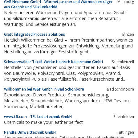
GAB Neumann GmbH - Wärmetauscher und Wärmeübertrager
Maulburg
Technik. Durch mehr als 50 Jahre Firmengeschichte verfügen wir
aus Graphit und Siliziumkarbid
über ausgezeichnetes und...
Neben unseren Wärmeübertragern und Apparaten aus Graphit
und Siliziumkarbid bieten wir alle erforderlichen Reparatur-,
Wartungs- und Serviceleistungen an.
Glatt Integrated Process Solutions
Binzen
Herzlich Willkommen bei Glatt – Ihrem Premiumpartner, wenn es
um integrierte Prozesslösungen zur Entwicklung, Veredelung und
Herstellung pulverförmiger Feststoffe geht.
Schwarzwälder Textil-Werke Heinrich Kautzmann GmbH
Schenkenzell
Hersteller von gemahlenen und geschnittenen Fasern auf Basis
von Baumwolle, Polyacrylnitril, Glas, Polypropylen, Aramid,
Polyacrylnitril Pulp als Faserfüllstoffe, Faserkurzschnitte und
Pulpe.
Willkommen bei W&P Gmbh in Bad Schönborn
Bad Schönborn
Expoxidharze, Devon Produkte, Schraubensicherung,
Metallkleber, Sekundenkleber, Wartungsprodukte, ITW Devcon,
Formenbau, Modellbaukleber,
www.tfl.com - TFL Ledertechnik GmbH
Rheinfelden
Chemicals to make your leather perfect
Handte Umwelttechnik GmbH
Tuttlingen
Absauganlage, Absaugung, Entstaubung, Nassabscheider bei